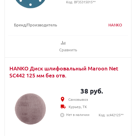
Код: BF35315015**
Бренд/Производитель
HANKO
Сравнить
HANKO Диск шлифовальный Maroon Net
SC442 125 мм без отв.
38 руб.
Самовывоз
Курьер, ТК
Нет в наличии
Код: sc442125**