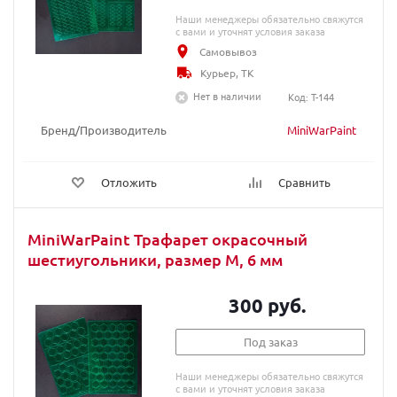
Наши менеджеры обязательно свяжутся
с вами и уточнят условия заказа
Самовывоз
Курьер, ТК
Нет в наличии
Код: T-144
Бренд/Производитель
MiniWarPaint
Отложить
Сравнить
MiniWarPaint Трафарет окрасочный
шестиугольники, размер М, 6 мм
300 руб.
Под заказ
Наши менеджеры обязательно свяжутся
с вами и уточнят условия заказа