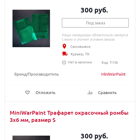
300 руб.
Под заказ
Наши менеджеры обязательно свяжутся
с вами и уточнят условия заказа
Самовывоз
Курьер, ТК
Нет в наличии
Код: T-136
Бренд/Производитель
MiniWarPaint
Отложить
Сравнить
MiniWarPaint Трафарет окрасочный ромбы
3х6 мм, размер S
300 руб.