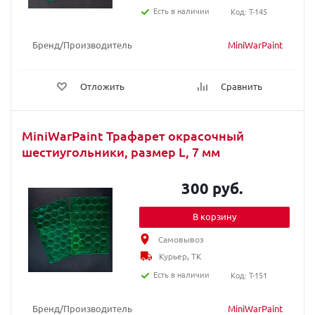
Есть в наличии
Код: T-145
Бренд/Производитель
MiniWarPaint
Отложить
Сравнить
MiniWarPaint Трафарет окрасочный
шестиугольники, размер L, 7 мм
300 руб.
В корзину
Самовывоз
Курьер, ТК
Есть в наличии
Код: T-151
Бренд/Производитель
MiniWarPaint