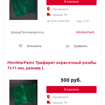
В корзину
Самовывоз
Курьер, ТК
Есть в наличии
Код: T-137
Бренд/Производитель
MiniWarPaint
Отложить
Сравнить
MiniWarPaint Трафарет окрасочный ромбы
7х11 мм, размер L
300 руб.
В корзину
Самовывоз
Курьер, ТК