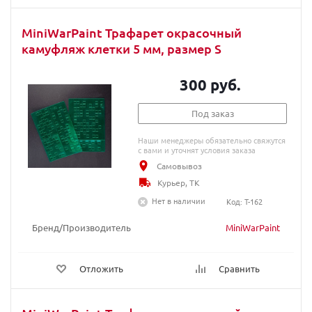
MiniWarPaint Трафарет окрасочный
камуфляж клетки 5 мм, размер S
300 руб.
Под заказ
Наши менеджеры обязательно свяжутся
с вами и уточнят условия заказа
Самовывоз
Курьер, ТК
Нет в наличии
Код: T-162
Бренд/Производитель
MiniWarPaint
Отложить
Сравнить