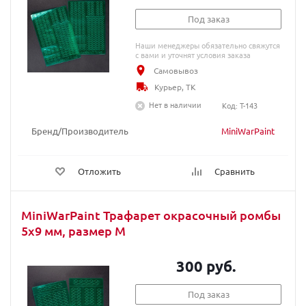
Под заказ
Наши менеджеры обязательно свяжутся
с вами и уточнят условия заказа
Самовывоз
Курьер, ТК
Нет в наличии
Код: T-143
Бренд/Производитель
MiniWarPaint
Отложить
Сравнить
MiniWarPaint Трафарет окрасочный ромбы
5х9 мм, размер М
300 руб.
Под заказ