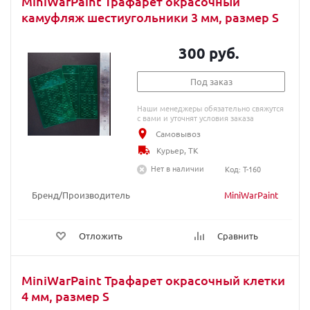
MiniWarPaint Трафарет окрасочный
камуфляж шестиугольники 3 мм, размер S
300 руб.
Под заказ
Наши менеджеры обязательно свяжутся
с вами и уточнят условия заказа
Самовывоз
Курьер, ТК
Нет в наличии
Код: T-160
Бренд/Производитель
MiniWarPaint
Отложить
Сравнить
MiniWarPaint Трафарет окрасочный клетки
4 мм, размер S