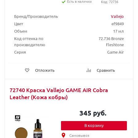
Есть в наличии
Код: 72736
Бренд/Производитель
Vallejo
Цвет
ef9849
Объем
17 мл
Код оттенка по
72.736 Bronze
производителю
Fleshtone
Серия
Game Air
Отложить
Сравнить
72740 Краска Vallejo GAME AIR Cobra
Leather (Кожа кобры)
345 руб.
В корзину
Самовывоз