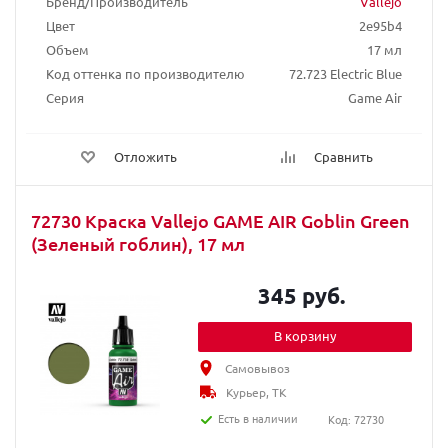
Бренд/Производитель
Vallejo
Цвет
2e95b4
Объем
17 мл
Код оттенка по производителю
72.723 Electric Blue
Серия
Game Air
Отложить
Сравнить
72730 Краска Vallejo GAME AIR Goblin Green
(Зеленый гоблин), 17 мл
345 руб.
В корзину
Самовывоз
Курьер, ТК
Есть в наличии
Код: 72730