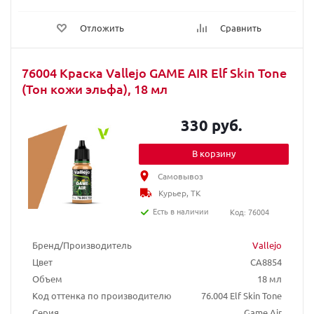
Отложить
Сравнить
76004 Краска Vallejo GAME AIR Elf Skin Tone
(Тон кожи эльфа), 18 мл
330 руб.
В корзину
Самовывоз
Курьер, ТК
Есть в наличии
Код: 76004
Бренд/Производитель
Vallejo
Цвет
CA8854
Объем
18 мл
Код оттенка по производителю
76.004 Elf Skin Tone
Серия
Game Air