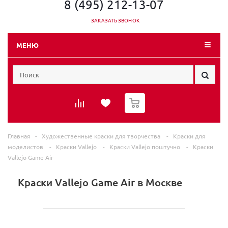
8 (495) 212-13-07
ЗАКАЗАТЬ ЗВОНОК
МЕНЮ
0
Главная
-
Художественные краски для творчества
-
Краски для
моделистов
-
Краски Vallejo
-
Краски Vallejo поштучно
-
Краски
Vallejo Game Air
Краски Vallejo Game Air в Москве