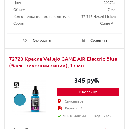
Цвет
39373a
Объем
17 мл
Код оттенка по производителю
72.715 Hexed Lichen
Серия
Game Air
Отложить
Сравнить
72723 Краска Vallejo GAME AIR Electric Blue
(Электрический синий), 17 мл
345 руб.
В корзину
Самовывоз
Курьер, ТК
Есть в наличии
Код: 72723