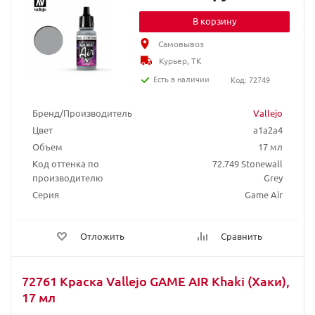
В корзину
Самовывоз
Курьер, ТК
Есть в наличии
Код: 72749
Бренд/Производитель
Vallejo
Цвет
a1a2a4
Объем
17 мл
Код оттенка по
72.749 Stonewall
производителю
Grey
Серия
Game Air
Отложить
Сравнить
72761 Краска Vallejo GAME AIR Khaki (Хаки),
17 мл