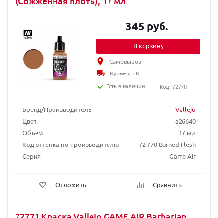
(Сожженная плоть), 17 мл
345 руб.
В корзину
Самовывоз
Курьер, ТК
Есть в наличии
Код: 72770
Бренд/Производитель
Vallejo
Цвет
a26640
Объем
17 мл
Код оттенка по производителю
72.770 Burned Flesh
Серия
Game Air
Отложить
Сравнить
72771 Краска Vallejo GAME AIR Barbarian