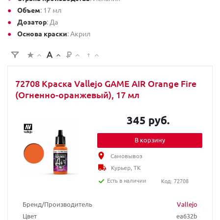
Объем
: 17 мл
Дозатор
: Да
Основа краски
: Акрил
72708 Краска Vallejo GAME AIR Orange Fire
(Огненно-оранжевый), 17 мл
345 руб.
В корзину
Самовывоз
Курьер, ТК
Есть в наличии
Код: 72708
Бренд/Производитель
Vallejo
Цвет
ea632b