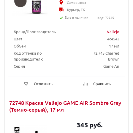
Самовывоз
Курьер, ТК
Есть в наличии
Код: 72745
Бренд/Производитель
Vallejo
Цвет
4c4542
Объем
17 мл
Код оттенка по
72.745 Charred
производителю
Brown
Серия
Game Air
Отложить
Сравнить
72748 Краска Vallejo GAME AIR Sombre Grey
(Темно-серый), 17 мл
345 руб.