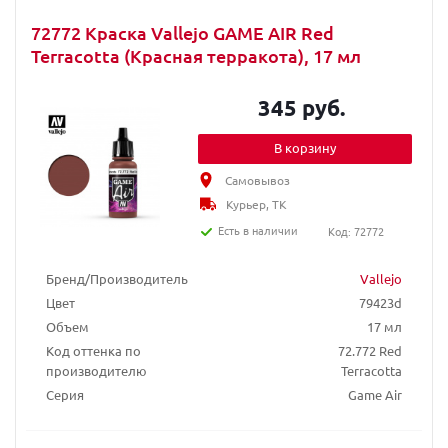
72772 Краска Vallejo GAME AIR Red
Terracotta (Красная терракота), 17 мл
345 руб.
В корзину
Самовывоз
Курьер, ТК
Есть в наличии
Код: 72772
Бренд/Производитель
Vallejo
Цвет
79423d
Объем
17 мл
Код оттенка по
72.772 Red
производителю
Terracotta
Серия
Game Air