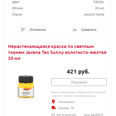
Цвет
53b26c
Объем
20 мл
Серия
Javana Sunny
Отложить
Сравнить
Нерастекающаяся краска по светлым
тканям Javana Tex Sunny золотисто-желтая
20 мл
421 руб.
Под заказ
Наши менеджеры обязательно свяжутся
с вами и уточнят условия заказа
Самовывоз
Курьер, ТК
Нет в наличии
Код: KR-90912