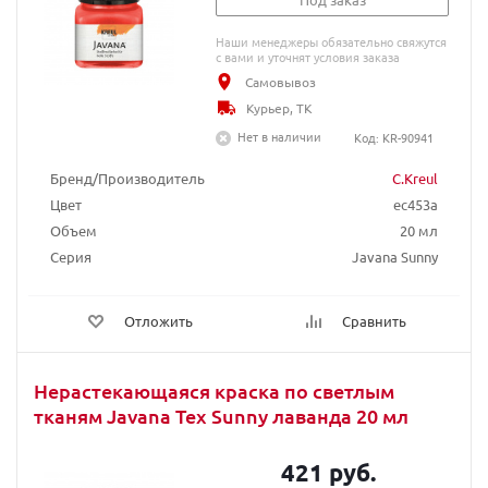
Наши менеджеры обязательно свяжутся
с вами и уточнят условия заказа
Самовывоз
Курьер, ТК
Нет в наличии
Код: KR-90941
Бренд/Производитель
C.Kreul
Цвет
ec453a
Объем
20 мл
Серия
Javana Sunny
Отложить
Сравнить
Нерастекающаяся краска по светлым
тканям Javana Tex Sunny лаванда 20 мл
421 руб.