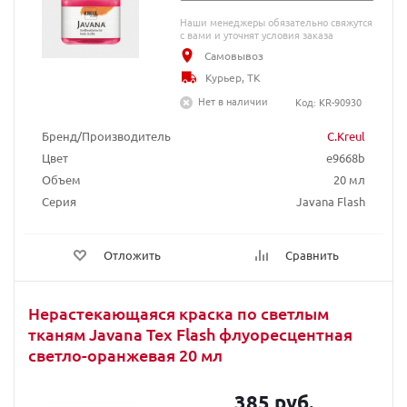
Наши менеджеры обязательно свяжутся
с вами и уточнят условия заказа
Самовывоз
Курьер, ТК
Нет в наличии
Код: KR-90930
Бренд/Производитель
C.Kreul
Цвет
e9668b
Объем
20 мл
Серия
Javana Flash
Отложить
Сравнить
Нерастекающаяся краска по светлым
тканям Javana Tex Flash флуоресцентная
светло-оранжевая 20 мл
385 руб.