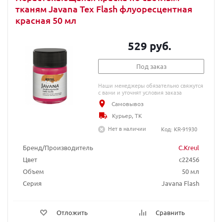
тканям Javana Tex Flash флуоресцентная
красная 50 мл
529 руб.
Под заказ
Наши менеджеры обязательно свяжутся
с вами и уточнят условия заказа
Самовывоз
Курьер, ТК
Нет в наличии
Код: KR-91930
Бренд/Производитель
C.Kreul
Цвет
c22456
Объем
50 мл
Серия
Javana Flash
Отложить
Сравнить