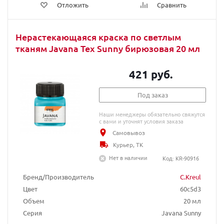
Отложить
Сравнить
Нерастекающаяся краска по светлым
тканям Javana Tex Sunny бирюзовая 20 мл
421 руб.
Под заказ
Наши менеджеры обязательно свяжутся
с вами и уточнят условия заказа
Самовывоз
Курьер, ТК
Нет в наличии
Код: KR-90916
Бренд/Производитель
C.Kreul
Цвет
60c5d3
Объем
20 мл
Серия
Javana Sunny