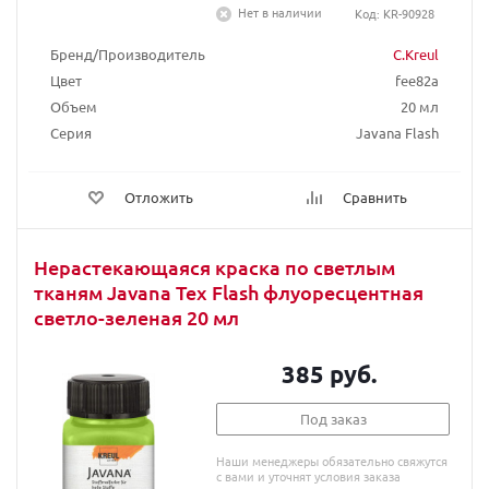
Нет в наличии
Код: KR-90928
Бренд/Производитель
C.Kreul
Цвет
fee82a
Объем
20 мл
Серия
Javana Flash
Отложить
Сравнить
Нерастекающаяся краска по светлым
тканям Javana Tex Flash флуоресцентная
светло-зеленая 20 мл
385 руб.
Под заказ
Наши менеджеры обязательно свяжутся
с вами и уточнят условия заказа