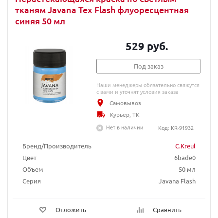
тканям Javana Tex Flash флуоресцентная
синяя 50 мл
529 руб.
Под заказ
Наши менеджеры обязательно свяжутся
с вами и уточнят условия заказа
Самовывоз
Курьер, ТК
Нет в наличии
Код: KR-91932
Бренд/Производитель
C.Kreul
Цвет
6bade0
Объем
50 мл
Серия
Javana Flash
Отложить
Сравнить