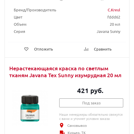
Бренд/Производитель
C.Kreul
Цвет
fddd62
Объем
20 мл
Серия
Javana Sunny
Отложить
Сравнить
Нерастекающаяся краска по светлым
тканям Javana Tex Sunny изумрудная 20 мл
421 руб.
Под заказ
Наши менеджеры обязательно свяжутся
с вами и уточнят условия заказа
Самовывоз
Курьер, ТК