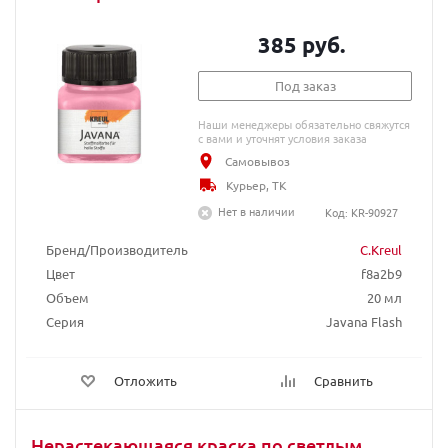
385 руб.
Под заказ
Наши менеджеры обязательно свяжутся
с вами и уточнят условия заказа
Самовывоз
Курьер, ТК
Нет в наличии
Код: KR-90927
Бренд/Производитель
C.Kreul
Цвет
f8a2b9
Объем
20 мл
Серия
Javana Flash
Отложить
Сравнить
Нерастекающаяся краска по светлым