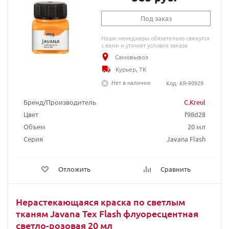
Под заказ
Наши менеджеры обязательно свяжутся
с вами и уточнят условия заказа
Самовывоз
Курьер, ТК
Нет в наличии
Код: KR-90929
Бренд/Производитель
C.Kreul
Цвет
f98d28
Объем
20 мл
Серия
Javana Flash
Отложить
Сравнить
Нерастекающаяся краска по светлым
тканям Javana Tex Flash флуоресцентная
светло-розовая 20 мл