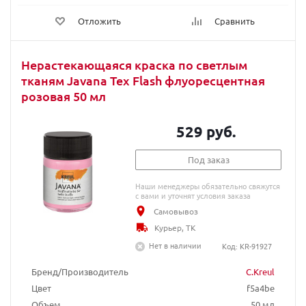
Отложить
Сравнить
Нерастекающаяся краска по светлым
тканям Javana Tex Flash флуоресцентная
розовая 50 мл
529 руб.
Под заказ
Наши менеджеры обязательно свяжутся
с вами и уточнят условия заказа
Самовывоз
Курьер, ТК
Нет в наличии
Код: KR-91927
Бренд/Производитель
C.Kreul
Цвет
f5a4be
Объем
50 мл