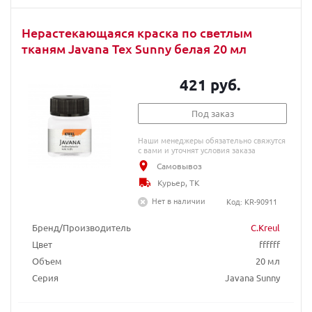
Нерастекающаяся краска по светлым
тканям Javana Tex Sunny белая 20 мл
421 руб.
Под заказ
Наши менеджеры обязательно свяжутся
с вами и уточнят условия заказа
Самовывоз
Курьер, ТК
Нет в наличии
Код: KR-90911
Бренд/Производитель
C.Kreul
Цвет
ffffff
Объем
20 мл
Серия
Javana Sunny