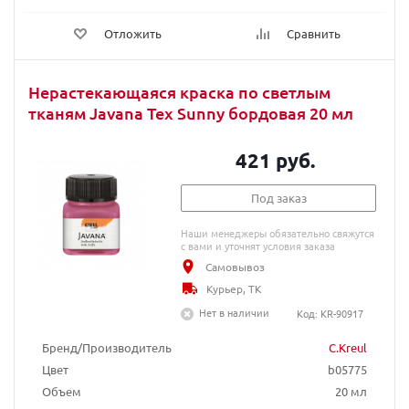
Отложить
Сравнить
Нерастекающаяся краска по светлым
тканям Javana Tex Sunny бордовая 20 мл
421 руб.
Под заказ
Наши менеджеры обязательно свяжутся
с вами и уточнят условия заказа
Самовывоз
Курьер, ТК
Нет в наличии
Код: KR-90917
Бренд/Производитель
C.Kreul
Цвет
b05775
Объем
20 мл