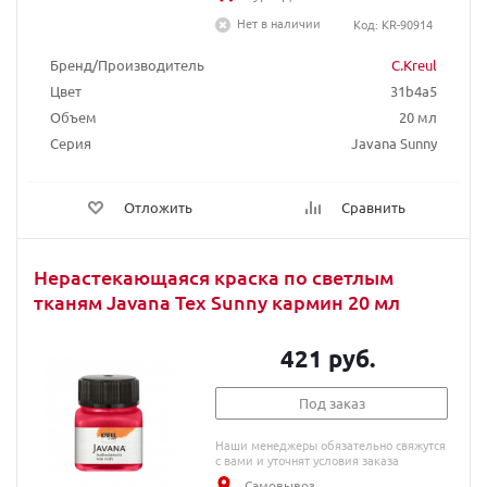
Нет в наличии
Код: KR-90914
Бренд/Производитель
C.Kreul
Цвет
31b4a5
Объем
20 мл
Серия
Javana Sunny
Отложить
Сравнить
Нерастекающаяся краска по светлым
тканям Javana Tex Sunny кармин 20 мл
421 руб.
Под заказ
Наши менеджеры обязательно свяжутся
с вами и уточнят условия заказа
Самовывоз