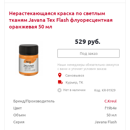
Нерастекающаяся краска по светлым
тканям Javana Tex Flash флуоресцентная
оранжевая 50 мл
529 руб.
Под заказ
Наши менеджеры обязательно свяжутся
с вами и уточнят условия заказа
Самовывоз
Курьер, ТК
Нет в наличии
Код: KR-91929
Бренд/Производитель
C.Kreul
Цвет
f19b4e
Объем
50 мл
Серия
Javana Flash