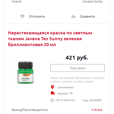
Серия
Javana Sunny
Отложить
Сравнить
Нерастекающаяся краска по светлым
тканям Javana Tex Sunny зеленая
бриллиантовая 20 мл
421 руб.
Под заказ
Наши менеджеры обязательно свяжутся
с вами и уточнят условия заказа
Самовывоз
Курьер, ТК
Нет в наличии
Код: KR-90908
Бренд/Производитель
C.Kreul