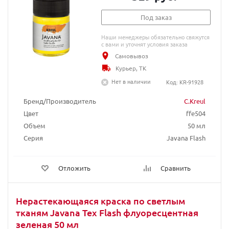
Под заказ
Наши менеджеры обязательно свяжутся
с вами и уточнят условия заказа
Самовывоз
Курьер, ТК
Нет в наличии
Код: KR-91928
Бренд/Производитель
C.Kreul
Цвет
ffe504
Объем
50 мл
Серия
Javana Flash
Отложить
Сравнить
Нерастекающаяся краска по светлым
тканям Javana Tex Flash флуоресцентная
зеленая 50 мл