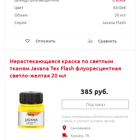
Цвет
43c0e8
Объем
20 мл
Серия
Javana Flash
Отложить
Сравнить
Нерастекающаяся краска по светлым
тканям Javana Tex Flash флуоресцентная
светло-желтая 20 мл
385 руб.
Под заказ
Наши менеджеры обязательно свяжутся
с вами и уточнят условия заказа
Самовывоз
Курьер, ТК