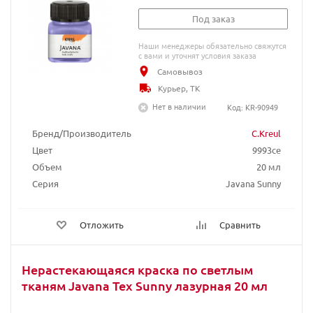
Под заказ
Наши менеджеры обязательно свяжутся
с вами и уточнят условия заказа
Самовывоз
Курьер, ТК
Нет в наличии
Код: KR-90949
Бренд/Производитель
C.Kreul
Цвет
9993ce
Объем
20 мл
Серия
Javana Sunny
Отложить
Сравнить
Нерастекающаяся краска по светлым
тканям Javana Tex Sunny лазурная 20 мл