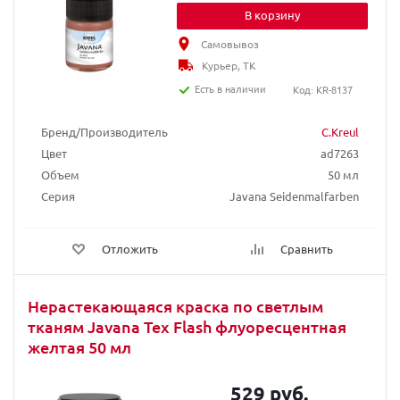
В корзину
Самовывоз
Курьер, ТК
Есть в наличии
Код: KR-8137
Бренд/Производитель
C.Kreul
Цвет
ad7263
Объем
50 мл
Серия
Javana Seidenmalfarben
Отложить
Сравнить
Нерастекающаяся краска по светлым
тканям Javana Tex Flash флуоресцентная
желтая 50 мл
529 руб.