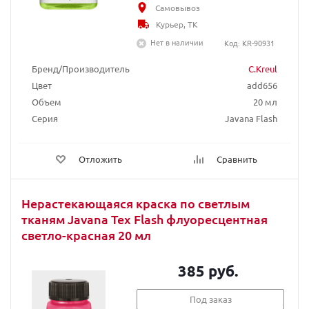
Самовывоз
Курьер, ТК
Нет в наличии
Код: KR-90931
Бренд/Производитель
C.Kreul
Цвет
add656
Объем
20 мл
Серия
Javana Flash
Отложить
Сравнить
Нерастекающаяся краска по светлым
тканям Javana Tex Flash флуоресцентная
светло-красная 20 мл
385 руб.
Под заказ