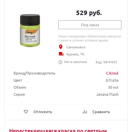
529 руб.
Под заказ
Наши менеджеры обязательно свяжутся
с вами и уточнят условия заказа
Самовывоз
Курьер, ТК
Нет в наличии
Код: KR-91931
Бренд/Производитель
C.Kreul
Цвет
b7ca5a
Объем
50 мл
Серия
Javana Flash
Отложить
Сравнить
Нерастекающаяся краска по светлым