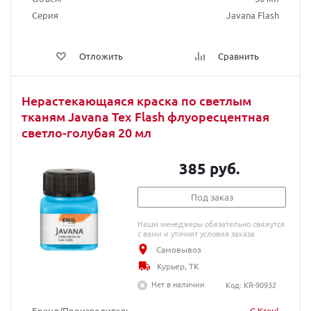
Серия
Javana Flash
Отложить
Сравнить
Нерастекающаяся краска по светлым
тканям Javana Tex Flash флуоресцентная
светло-голубая 20 мл
385 руб.
Под заказ
Наши менеджеры обязательно свяжутся
с вами и уточнят условия заказа
Самовывоз
Курьер, ТК
Нет в наличии
Код: KR-90932
Бренд/Производитель
C.Kreul