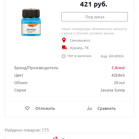
421 руб.
Под заказ
Наши менеджеры обязательно свяжутся
с вами и уточнят условия заказа
Самовывоз
Курьер, ТК
Нет в наличии
Код: KR-90934
Бренд/Производитель
C.Kreul
Цвет
42b8e5
Объем
20 мл
Серия
Javana Sunny
Отложить
Сравнить
Найдено товаров: 175