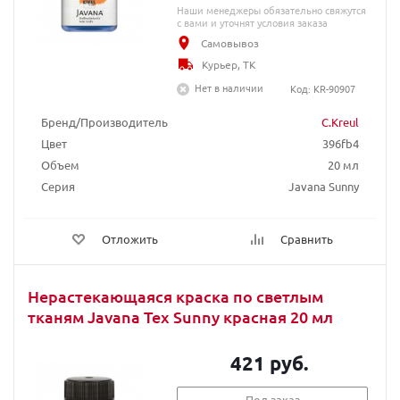
Наши менеджеры обязательно свяжутся
с вами и уточнят условия заказа
Самовывоз
Курьер, ТК
Нет в наличии
Код: KR-90907
Бренд/Производитель
C.Kreul
Цвет
396fb4
Объем
20 мл
Серия
Javana Sunny
Отложить
Сравнить
Нерастекающаяся краска по светлым
тканям Javana Tex Sunny красная 20 мл
421 руб.
Под заказ