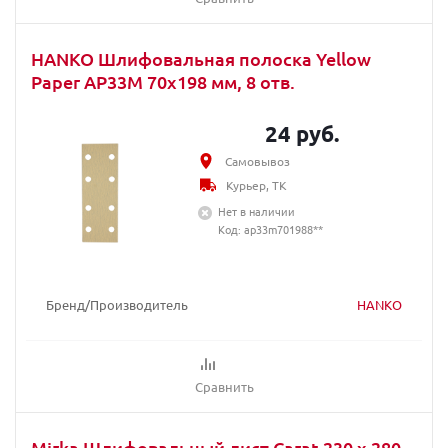
HANKO Шлифовальная полоска Yellow
Paper AP33M 70x198 мм, 8 отв.
24 руб.
Самовывоз
Курьер, ТК
Нет в наличии
Код: ap33m701988**
Бренд/Производитель
HANKO
Сравнить
Mirka Шлифовальный лист Carat 230 x 280