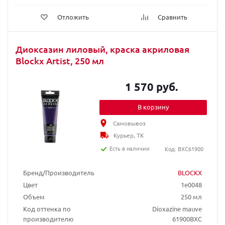
Отложить
Сравнить
Диоксазин лиловый, краска акриловая
Blockx Artist, 250 мл
1 570 руб.
В корзину
Самовывоз
Курьер, ТК
Есть в наличии
Код: BXC61900
Бренд/Производитель
BLOCKX
Цвет
1e0048
Объем
250 мл
Код оттенка по
Dioxazine mauve
производителю
61900BXC