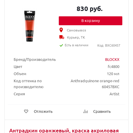
830 руб.
В корзину
Самовывоз
Курьер, ТК
Есть в наличии
Код: BXC60457
Бренд/Производитель
BLOCKX
Цвет
fc4800
Объем
120 мл
Код оттенка по
Anthradquinone orange-red
производителю
60457BXC
Серия
Artist
Отложить
Сравнить
Антрадкин оранжевый, краска акриловая