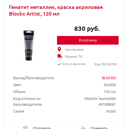
Гематит металлик, краска акриловая
Blockx Artist, 120 мл
830 руб.
В корзину
Самовывоз
Курьер, ТК
Есть в наличии
Код: BXC60169
Бренд/Производитель
BLOCKX
Цвет
4a5658
Объем
120 мл
Код оттенка по
Metallic haematite
производителю
60169BXC
Серия
Artist
Отложить
Сравнить