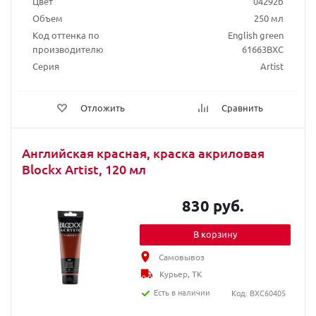
Цвет
04292b
Объем
250 мл
Код оттенка по
English green
производителю
61663BXC
Серия
Artist
Отложить
Сравнить
Английская красная, краска акриловая
Blockx Artist, 120 мл
830 руб.
В корзину
Самовывоз
Курьер, ТК
Есть в наличии
Код: BXC60405