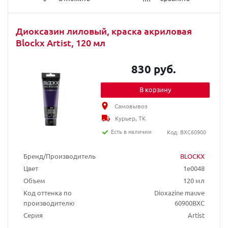
Диоксазин лиловый, краска акриловая
Blockx Artist, 120 мл
830 руб.
В корзину
Самовывоз
Курьер, ТК
Есть в наличии
Код: BXC60900
Бренд/Производитель
BLOCKX
Цвет
1e0048
Объем
120 мл
Код оттенка по
Dioxazine mauve
производителю
60900BXC
Серия
Artist