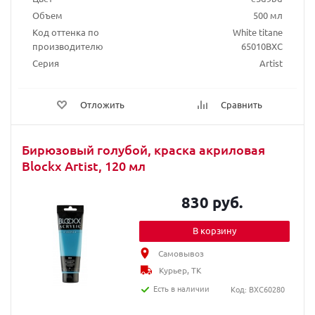
Объем
500 мл
Код оттенка по
White titane
производителю
65010BXC
Серия
Artist
Отложить
Сравнить
Бирюзовый голубой, краска акриловая
Blockx Artist, 120 мл
830 руб.
В корзину
Самовывоз
Курьер, ТК
Есть в наличии
Код: BXC60280