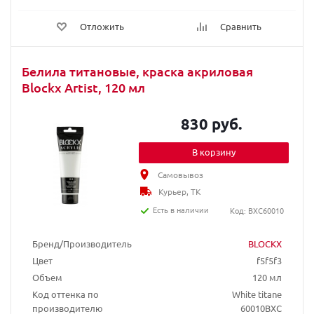
Отложить
Сравнить
Белила титановые, краска акриловая
Blockx Artist, 120 мл
830 руб.
В корзину
Самовывоз
Курьер, ТК
Есть в наличии
Код: BXC60010
Бренд/Производитель
BLOCKX
Цвет
f5f5f3
Объем
120 мл
Код оттенка по
White titane
производителю
60010BXC