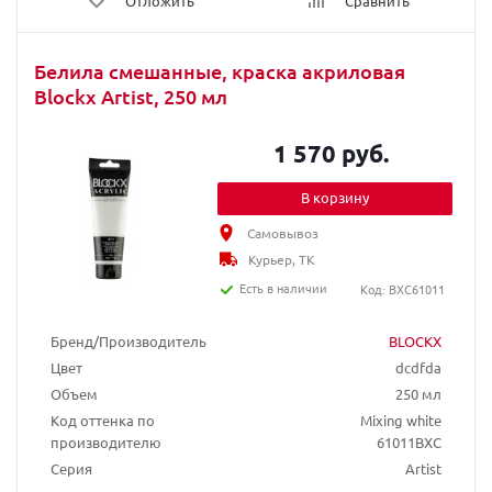
Отложить
Сравнить
Белила смешанные, краска акриловая
Blockx Artist, 250 мл
1 570 руб.
В корзину
Самовывоз
Курьер, ТК
Есть в наличии
Код: BXC61011
Бренд/Производитель
BLOCKX
Цвет
dcdfda
Объем
250 мл
Код оттенка по
Mixing white
производителю
61011BXC
Серия
Artist