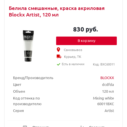
Белила смешанные, краска акриловая
Blockx Artist, 120 мл
830 руб.
В корзину
Самовывоз
Курьер, ТК
Есть в наличии
Код: BXC60011
Бренд/Производитель
BLOCKX
Цвет
dcdfda
Объем
120 мл
Код оттенка по
Mixing white
производителю
60011BXC
Серия
Artist