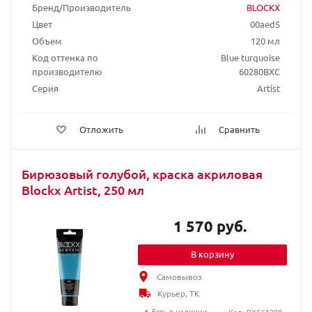
Бренд/Производитель
BLOCKX
Цвет
00aed5
Объем
120 мл
Код оттенка по
Blue turquoise
производителю
60280BXC
Серия
Artist
Отложить
Сравнить
Бирюзовый голубой, краска акриловая
Blockx Artist, 250 мл
1 570 руб.
В корзину
Самовывоз
Курьер, ТК
Есть в наличии