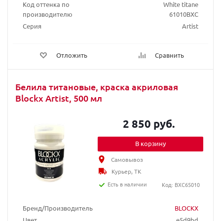
Код оттенка по
White titane
производителю
61010BXC
Серия
Artist
Отложить
Сравнить
Белила титановые, краска акриловая
Blockx Artist, 500 мл
2 850 руб.
В корзину
Самовывоз
Курьер, ТК
Есть в наличии
Код: BXC65010
Бренд/Производитель
BLOCKX
Цвет
e5d9bd