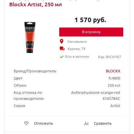
Blockx Artist, 250 мл
1 570 руб.
В корзину
Самовывоз
Курьер, ТК
Есть в наличии
Код: BXC61457
Бренд/Производитель
BLOCKX
Цвет
fc4800
Объем
250 мл
Код оттенка по
Anthradquinone orange-red
производителю
61457BXC
Серия
Artist
Отложить
Сравнить