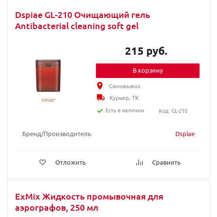
Dspiae GL-210 Очищающий гель
Antibacterial cleaning soft gel
215 руб.
В корзину
Самовывоз
Курьер, ТК
Есть в наличии
Код: GL-210
Бренд/Производитель
Dspiae
Отложить
Сравнить
ExMix Жидкость промывочная для
аэрографов, 250 мл