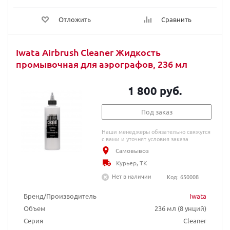
Отложить
Сравнить
Iwata Airbrush Cleaner Жидкость
промывочная для аэрографов, 236 мл
1 800 руб.
Под заказ
Наши менеджеры обязательно свяжутся
с вами и уточнят условия заказа
Самовывоз
Курьер, ТК
Нет в наличии
Код: 650008
Бренд/Производитель
Iwata
Объем
236 мл (8 унций)
Серия
Cleaner