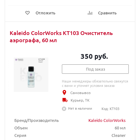
Отложить
Сравнить
Kaleido ColorWorks KT103 Очиститель
аэрографа, 60 мл
350 руб.
Под заказ
Наши менеджеры обязательно свяжутся
с вами и уточнят условия заказа
Самовывоз
Курьер, ТК
Нет в наличии
Код: KT103
Бренд/Производитель
Kaleido ColorWorks
Объем
60 мл
Серия
Cleaner