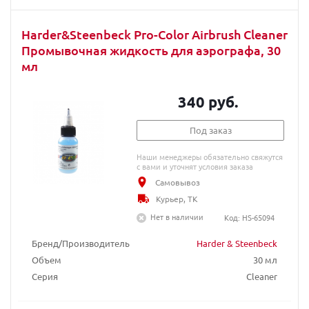
Harder&Steenbeck Pro-Color Airbrush Cleaner
Промывочная жидкость для аэрографа, 30
мл
340 руб.
Под заказ
Наши менеджеры обязательно свяжутся
с вами и уточнят условия заказа
Самовывоз
Курьер, ТК
Нет в наличии
Код: HS-65094
Бренд/Производитель
Harder & Steenbeck
Объем
30 мл
Серия
Cleaner