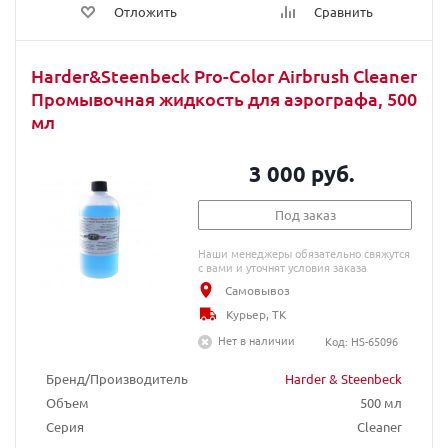
Отложить
Сравнить
Harder&Steenbeck Pro-Color Airbrush Cleaner
Промывочная жидкость для аэрографа, 500
мл
3 000 руб.
Под заказ
Наши менеджеры обязательно свяжутся
с вами и уточнят условия заказа
Самовывоз
Курьер, ТК
Нет в наличии
Код: HS-65096
Бренд/Производитель
Harder & Steenbeck
Объем
500 мл
Серия
Cleaner