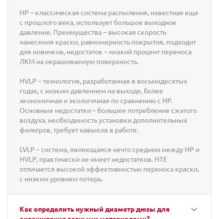
HP – классическая система распыления, известная еще
с прошлого века, использует большое выходное
давление. Преимущества – высокая скорость
нанесения краски, равномерность покрытия, подходит
для новичков, недостаток – низкий процент переноса
ЛКМ на окрашиваемую поверхность.
HVLP – технология, разработанная в восьмидесятых
годах, с низким давлением на выходе, более
экономичная и экологичная по сравнению с HP.
Основные недостатки – большее потребление сжатого
воздуха, необходимость установки дополнительных
фильтров, требует навыков в работе.
LVLP – система, являющаяся нечто средним между HP и
HVLP, практически не имеет недостатков. HTE
отличается высокой эффективностью переноса краски,
с низким уровнем потерь.
Как определить нужный диаметр дюзы для
окрашивания разными материалами?