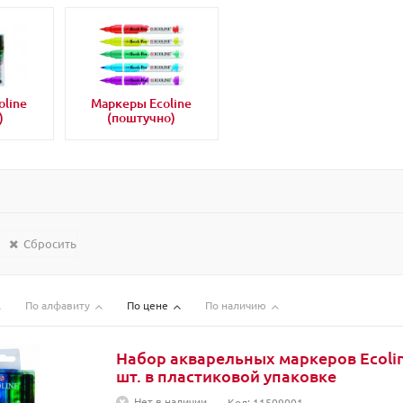
line
Маркеры Ecoline
)
(поштучно)
Сбросить
По алфавиту
По цене
По наличию
Набор акварельных маркеров Ecolin
шт. в пластиковой упаковке
Нет в наличии
Код: 11509001