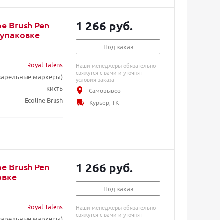
1 266 руб.
e Brush Pen
 упаковке
Под заказ
Royal Talens
Наши менеджеры обязательно
свяжутся с вами и уточнят
кварельные маркеры)
условия заказа
кисть
Самовывоз
Ecoline Brush
Курьер, ТК
1 266 руб.
e Brush Pen
овке
Под заказ
Royal Talens
Наши менеджеры обязательно
свяжутся с вами и уточнят
кварельные маркеры)