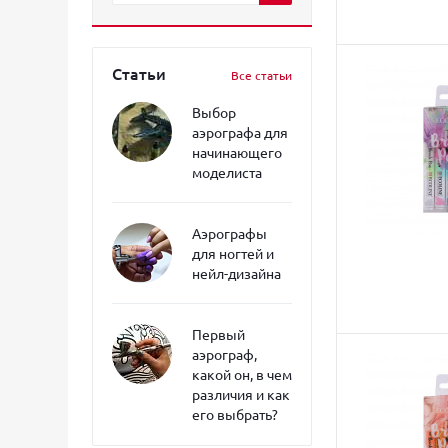
Статьи
Все статьи
Выбор
аэрографа для
начинающего
моделиста
Аэрографы
для ногтей и
нейл-дизайна
Первый
аэрограф,
какой он, в чем
различия и как
его выбрать?