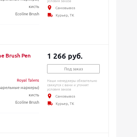
условия заказа
кисть
Самовывоз
Ecoline Brush
Курьер, ТК
1 266 руб.
e Brush Pen
Под заказ
Royal Talens
Наши менеджеры обязательно
свяжутся с вами и уточнят
кварельные маркеры)
условия заказа
кисть
Самовывоз
Ecoline Brush
Курьер, ТК