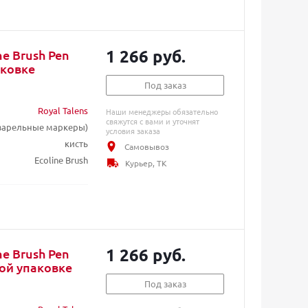
1 266 руб.
e Brush Pen
аковке
Под заказ
Royal Talens
Наши менеджеры обязательно
свяжутся с вами и уточнят
кварельные маркеры)
условия заказа
кисть
Самовывоз
Ecoline Brush
Курьер, ТК
1 266 руб.
e Brush Pen
ой упаковке
Под заказ