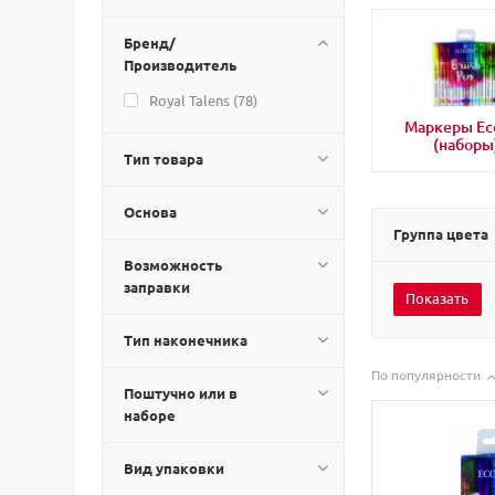
Бренд/
Производитель
Royal Talens (
78
)
Маркеры Eco
(наборы
Тип товара
Основа
Группа цвета
Возможность
заправки
Тип наконечника
По популярности
Поштучно или в
наборе
Вид упаковки