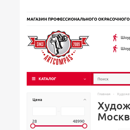
МАГАЗИН ПРОФЕССИОНАЛЬНОГО ОКРАСОЧНОГО
Шоур
Шоур
КАТАЛОГ
Главная
-
Художе
Цена
Худож
Москв
28
48990