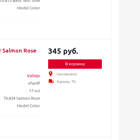
70.815 Basic Skin Tone
Model Color
345 руб.
or Salmon Rose
В корзину
Самовывоз
Vallejo
Курьер, ТК
efae9f
17 мл
70.834 Salmon Rose
Model Color