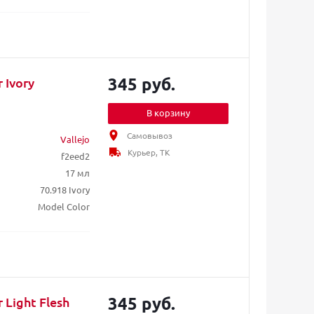
345 руб.
 Ivory
В корзину
Самовывоз
Vallejo
Курьер, ТК
f2eed2
17 мл
70.918 Ivory
Model Color
345 руб.
 Light Flesh