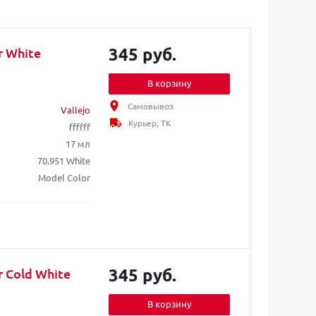
345 руб.
r White
В корзину
Самовывоз
Vallejo
Курьер, ТК
ffffff
17 мл
70.951 White
Model Color
345 руб.
r Cold White
В корзину