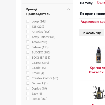
Белы
По типу:
Бренд/
По применению
Производитель
Loop (
266
)
Акриловые кра
128 (
229
)
Angelus (
156
)
Показать еще
Army Painter (
46
)
Arton (
202
)
Belazo (
113
)
BLOCKX (
180
)
BOOMER (
35
)
C.Kreul (
310
)
Краски д
Citadel (
5
)
моделист
Creall (
4
)
Createx Colors (
70
)
Derwent (
1
)
Dspiae (
19
)
Easy (
6
)
Exmix (
562
)
Harder & Steenbeck (
60
)