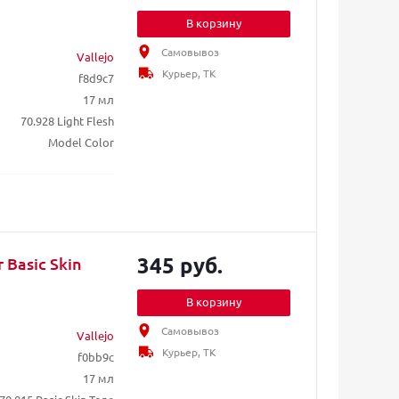
В корзину
Самовывоз
Vallejo
Курьер, ТК
f8d9c7
17 мл
70.928 Light Flesh
Model Color
345 руб.
 Basic Skin
В корзину
Самовывоз
Vallejo
Курьер, ТК
f0bb9c
17 мл