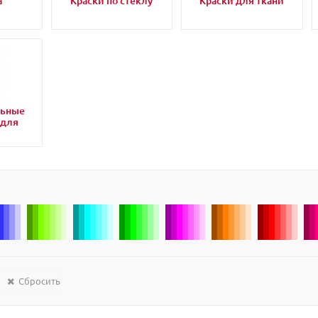
а
Краски по стеклу
Краски для ткани
льные
 для
Сбросить