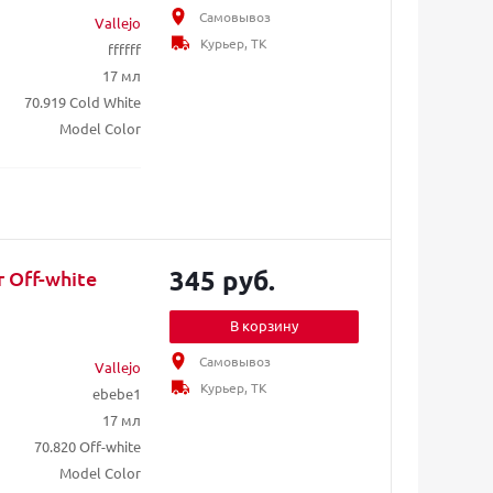
Самовывоз
Vallejo
Курьер, ТК
ffffff
17 мл
70.919 Cold White
Model Color
345 руб.
r Off-white
В корзину
Самовывоз
Vallejo
Курьер, ТК
ebebe1
17 мл
70.820 Off-white
Model Color