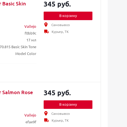
345 руб.
 Basic Skin
В корзину
Самовывоз
Vallejo
Курьер, ТК
f0bb9c
17 мл
70.815 Basic Skin Tone
Model Color
345 руб.
or Salmon Rose
В корзину
Самовывоз
Vallejo
Курьер, ТК
efae9f