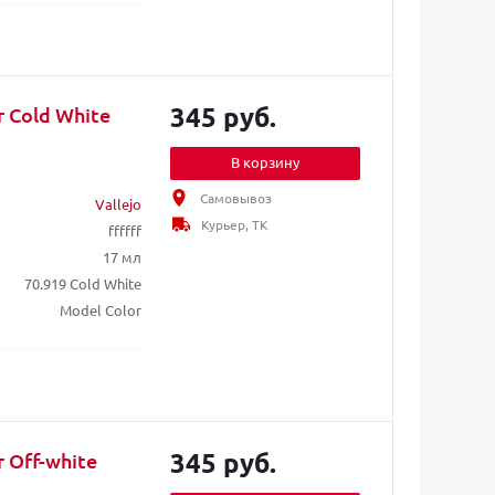
345 руб.
r Cold White
В корзину
Самовывоз
Vallejo
Курьер, ТК
ffffff
17 мл
70.919 Cold White
Model Color
345 руб.
r Off-white