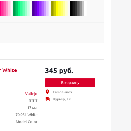
345 руб.
r White
В корзину
Самовывоз
Vallejo
Курьер, ТК
ffffff
17 мл
70.951 White
Model Color