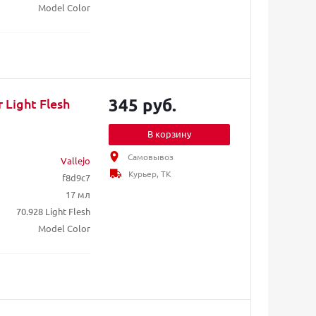
Model Color
345 руб.
 Light Flesh
В корзину
Самовывоз
Vallejo
Курьер, ТК
f8d9c7
17 мл
70.928 Light Flesh
Model Color