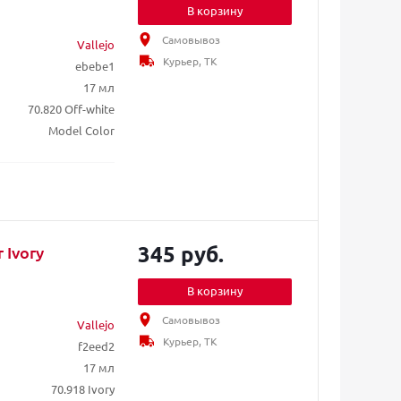
В корзину
Самовывоз
Vallejo
Курьер, ТК
ebebe1
17 мл
70.820 Off-white
Model Color
345 руб.
 Ivory
В корзину
Самовывоз
Vallejo
Курьер, ТК
f2eed2
17 мл
70.918 Ivory