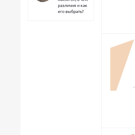
Таир (
1
)
различия и как
Хася Моделист (
250
)
его выбрать?