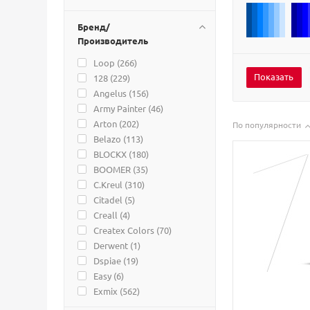
Бренд/
Производитель
Loop (
266
)
128 (
229
)
Angelus (
156
)
Army Painter (
46
)
Arton (
202
)
По популярности
Belazo (
113
)
BLOCKX (
180
)
BOOMER (
35
)
C.Kreul (
310
)
Citadel (
5
)
Creall (
4
)
Createx Colors (
70
)
Derwent (
1
)
Dspiae (
19
)
Easy (
6
)
Exmix (
562
)
Harder & Steenbeck (
60
)