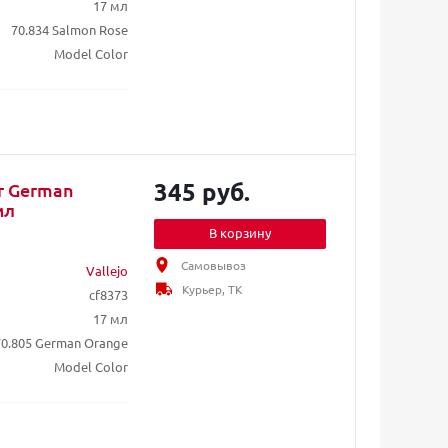
17 мл
70.834 Salmon Rose
Model Color
345 руб.
or German
мл
В корзину
Самовывоз
Vallejo
Курьер, ТК
cf8373
17 мл
70.805 German Orange
Model Color