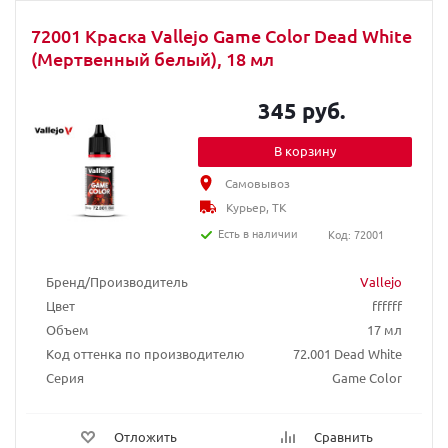
72001 Краска Vallejo Game Color Dead White
(Мертвенный белый), 18 мл
345 руб.
В корзину
Самовывоз
Курьер, ТК
Есть в наличии
Код: 72001
Бренд/Производитель
Vallejo
Цвет
ffffff
Объем
17 мл
Код оттенка по производителю
72.001 Dead White
Серия
Game Color
Отложить
Сравнить