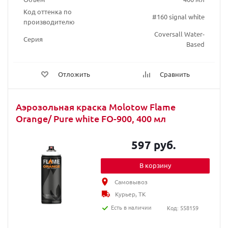
Код оттенка по
#160 signal white
производителю
Coversall Water-
Серия
Based
Отложить
Сравнить
Аэрозольная краска Molotow Flame
Orange/ Pure white FO-900, 400 мл
597 руб.
В корзину
Самовывоз
Курьер, ТК
Есть в наличии
Код: 558159