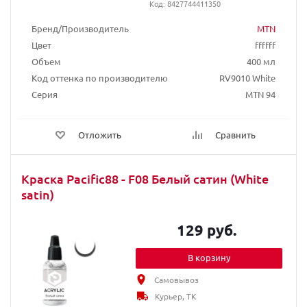
Код: 8427744411350
Бренд/Производитель
MTN
Цвет
ffffff
Объем
400 мл
Код оттенка по производителю
RV9010 White
Серия
MTN 94
Отложить
Сравнить
Краска Pacific88 - F08 Белый сатин (White
satin)
129 руб.
В корзину
Самовывоз
Курьер, ТК