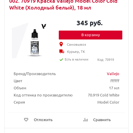
002. 70919 Краска Vallejo Model Color Cold
White (Холодный белый), 18 мл
345 руб.
В корзину
Самовывоз
Курьер, ТК
Есть в наличии
Код: 70919
Бренд/Производитель
Vallejo
Цвет
ffffff
Объем
17 мл
Код оттенка по производителю
70.919 Cold White
Серия
Model Color
Отложить
Сравнить