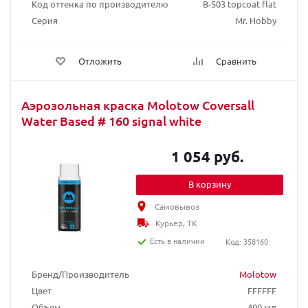
Код оттенка по производителю
B-503 topcoat flat
Серия
Mr. Hobby
Отложить
Сравнить
Аэрозольная краска Molotow Coversall
Water Based # 160 signal white
1 054 руб.
В корзину
Самовывоз
Курьер, ТК
Есть в наличии
Код: 358160
Бренд/Производитель
Molotow
Цвет
FFFFFF
Объем
400 мл