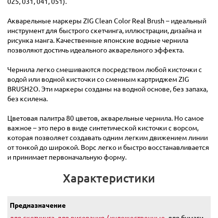
025, 031, 041, 051).
Акварельные маркеры ZIG Clean Color Real Brush – идеальный
инструмент для быстрого скетчинга, иллюстрации, дизайна и
рисунка манга. Качественные японские водные чернила
позволяют достичь идеального акварельного эффекта.
Чернила легко смешиваются посредством любой кисточки с
водой или водной кисточки со сменным картриджем ZIG
BRUSH2O. Эти маркеры созданы на водной основе, без запаха,
без ксилена.
Цветовая палитра 80 цветов, акварельные чернила. Но самое
важное – это перо в виде синтетической кисточки с ворсом,
которая позволяет создавать одним легким движением линии
от тонкой до широкой. Ворс легко и быстро восстанавливается
и принимает первоначальную форму.
Характеристики
Предназначение
для скетчинга
,
для рисования / художественные
, для бумаги,