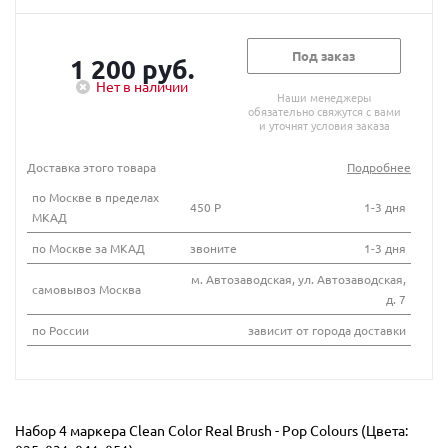
Под заказ
1 200 руб.
Нет в наличии
Наши менеджеры
обязательно свяжутся с вами
и уточнят условия заказа
Доставка этого товара
Подробнее
по Москве в пределах
450 Р
1-3 дня
МКАД
по Москве за МКАД
звоните
1-3 дня
м. Автозаводская, ул. Автозаводская,
самовывоз Москва
д. 7
по России
зависит от города доставки
Набор 4 маркера Clean Color Real Brush - Pop Colours (Цвета: