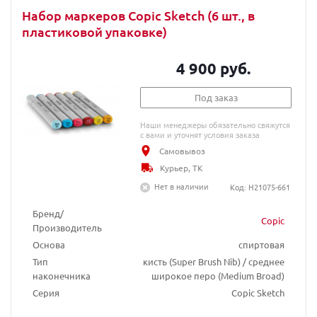
Набор маркеров Copic Sketch (6 шт., в
пластиковой упаковке)
4 900 руб.
Под заказ
Наши менеджеры обязательно свяжутся
с вами и уточнят условия заказа
Самовывоз
Курьер, ТК
Нет в наличии
Код: H21075-661
Бренд/
Copic
Производитель
Основа
спиртовая
Тип
кисть (Super Brush Nib) / среднее
наконечника
широкое перо (Medium Broad)
Серия
Copic Sketch