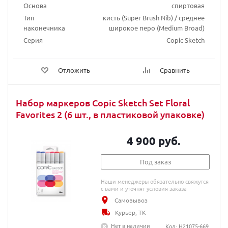
Основа
спиртовая
Тип
кисть (Super Brush Nib) / среднее
наконечника
широкое перо (Medium Broad)
Серия
Copic Sketch
Отложить
Сравнить
Набор маркеров Copic Sketch Set Floral
Favorites 2 (6 шт., в пластиковой упаковке)
4 900 руб.
Под заказ
Наши менеджеры обязательно свяжутся
с вами и уточнят условия заказа
Самовывоз
Курьер, ТК
Нет в наличии
Код: H21075-669