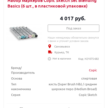
Набор маркеров Copic Sketch Set Blending
Basics (6 шт., в пластиковой упаковке)
4 017 руб.
Под заказ
Наши менеджеры обязательно свяжутся
с вами и уточнят условия заказа
Самовывоз
Курьер, ТК
Нет в наличии
Код: H21075-682
Бренд/
Copic
Производитель
Основа
спиртовая
Тип
кисть (Super Brush Nib) / среднее
наконечника
широкое перо (Medium Broad)
Серия
Copic Sketch