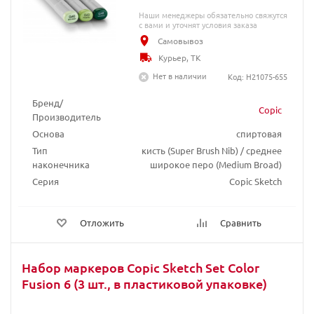
Наши менеджеры обязательно свяжутся
с вами и уточнят условия заказа
Самовывоз
Курьер, ТК
Нет в наличии
Код: H21075-655
Бренд/
Copic
Производитель
Основа
спиртовая
Тип
кисть (Super Brush Nib) / среднее
наконечника
широкое перо (Medium Broad)
Серия
Copic Sketch
Отложить
Сравнить
Набор маркеров Copic Sketch Set Color
Fusion 6 (3 шт., в пластиковой упаковке)