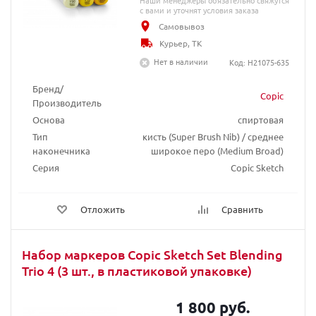
Наши менеджеры обязательно свяжутся
с вами и уточнят условия заказа
Самовывоз
Курьер, ТК
Нет в наличии
Код: H21075-635
Бренд/
Copic
Производитель
Основа
спиртовая
Тип
кисть (Super Brush Nib) / среднее
наконечника
широкое перо (Medium Broad)
Серия
Copic Sketch
Отложить
Сравнить
Набор маркеров Copic Sketch Set Blending
Trio 4 (3 шт., в пластиковой упаковке)
1 800 руб.