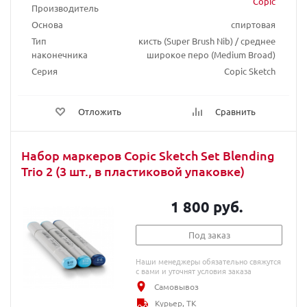
Copic
Производитель
Основа
спиртовая
Тип
кисть (Super Brush Nib) / среднее
наконечника
широкое перо (Medium Broad)
Серия
Copic Sketch
Отложить
Сравнить
Набор маркеров Copic Sketch Set Blending
Trio 2 (3 шт., в пластиковой упаковке)
1 800 руб.
Под заказ
Наши менеджеры обязательно свяжутся
с вами и уточнят условия заказа
Самовывоз
Курьер, ТК