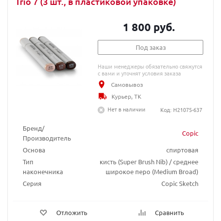
Trio 7 (3 шт., в пластиковой упаковке)
1 800 руб.
Под заказ
Наши менеджеры обязательно свяжутся
с вами и уточнят условия заказа
Самовывоз
Курьер, ТК
Нет в наличии
Код: H21075-637
Бренд/
Copic
Производитель
Основа
спиртовая
Тип
кисть (Super Brush Nib) / среднее
наконечника
широкое перо (Medium Broad)
Серия
Copic Sketch
Отложить
Сравнить