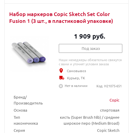
Набор маркеров Copic Sketch Set Color
Fusion 1 (3 шт., в пластиковой упаковке)
1 909 руб.
Под заказ
Наши менеджеры обязательно свяжутся
с вами и уточнят условия заказа
Самовывоз
Курьер, ТК
Нет в наличии
Код: H21075-651
Бренд/
Copic
Производитель
Основа
спиртовая
Тип
кисть (Super Brush Nib) / среднее
наконечника
широкое перо (Medium Broad)
Серия
Copic Sketch