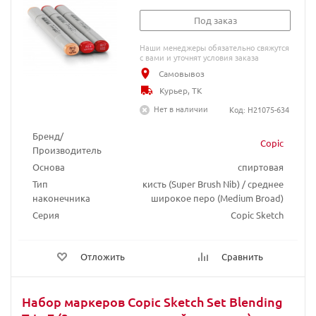
Под заказ
Наши менеджеры обязательно свяжутся
с вами и уточнят условия заказа
Самовывоз
Курьер, ТК
Нет в наличии
Код: H21075-634
Бренд/
Copic
Производитель
Основа
спиртовая
Тип
кисть (Super Brush Nib) / среднее
наконечника
широкое перо (Medium Broad)
Серия
Copic Sketch
Отложить
Сравнить
Набор маркеров Copic Sketch Set Blending