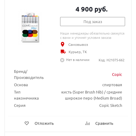
4 900 руб.
Под заказ
Наши менеджеры обязательно свяжутся
с вами и уточнят условия заказа
Самовывоз
Курьер, ТК
Нет в наличии
Код: H21075-662
Бренд/
Copic
Производитель
Основа
спиртовая
Тип
кисть (Super Brush Nib) / среднее
наконечника
широкое перо (Medium Broad)
Серия
Copic Sketch
Отложить
Сравнить