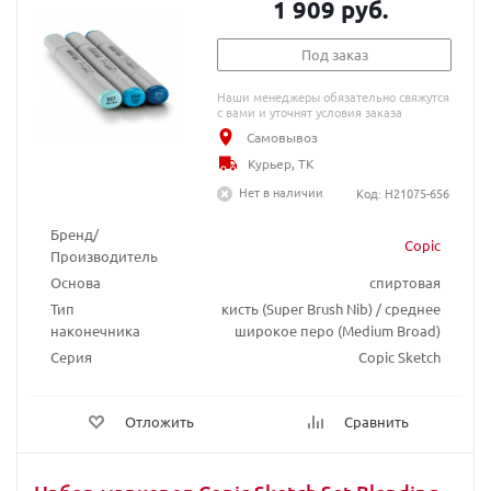
1 909 руб.
Под заказ
Наши менеджеры обязательно свяжутся
с вами и уточнят условия заказа
Самовывоз
Курьер, ТК
Нет в наличии
Код: H21075-656
Бренд/
Copic
Производитель
Основа
спиртовая
Тип
кисть (Super Brush Nib) / среднее
наконечника
широкое перо (Medium Broad)
Серия
Copic Sketch
Отложить
Сравнить