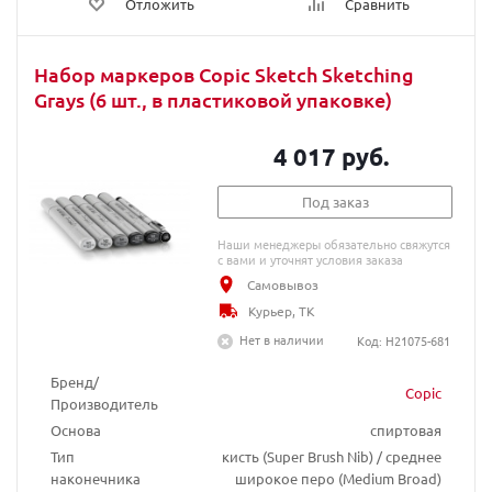
Отложить
Сравнить
Набор маркеров Copic Sketch Sketching
Grays (6 шт., в пластиковой упаковке)
4 017 руб.
Под заказ
Наши менеджеры обязательно свяжутся
с вами и уточнят условия заказа
Самовывоз
Курьер, ТК
Нет в наличии
Код: H21075-681
Бренд/
Copic
Производитель
Основа
спиртовая
Тип
кисть (Super Brush Nib) / среднее
наконечника
широкое перо (Medium Broad)