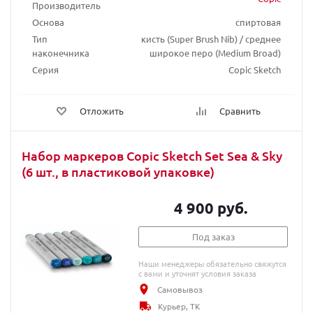
Производитель
Основа
спиртовая
Тип
кисть (Super Brush Nib) / среднее
наконечника
широкое перо (Medium Broad)
Серия
Copic Sketch
Отложить
Сравнить
Набор маркеров Copic Sketch Set Sea & Sky
(6 шт., в пластиковой упаковке)
4 900 руб.
Под заказ
Наши менеджеры обязательно свяжутся
с вами и уточнят условия заказа
Самовывоз
Курьер, ТК