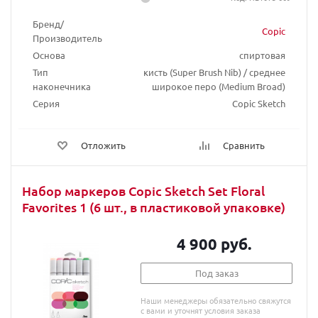
Бренд/
Copic
Производитель
Основа
спиртовая
Тип
кисть (Super Brush Nib) / среднее
наконечника
широкое перо (Medium Broad)
Серия
Copic Sketch
Отложить
Сравнить
Набор маркеров Copic Sketch Set Floral
Favorites 1 (6 шт., в пластиковой упаковке)
4 900 руб.
Под заказ
Наши менеджеры обязательно свяжутся
с вами и уточнят условия заказа