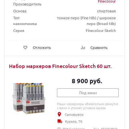
Finecolour
Производитель
Основа
спиртовая
Тип
тонкое перо (Fine Nib) / широкое
наконечника
перо (Broad Nib)
Серия
Finecolour Sketch
Отложить
Сравнить
Набор маркеров Finecolour Sketch 60 шт.
8 900 руб.
Под заказ
Наши менеджеры обязательно свяжутся
с вами и уточнят условия заказа
Самовывоз
Курьер, ТК
Нет в наличии