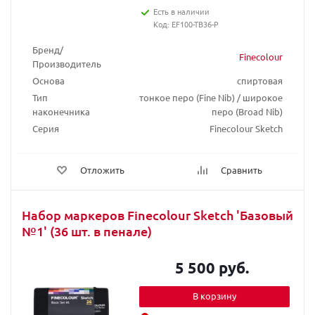
Есть в наличии
Код: EF100-TB36-P
Бренд/
Finecolour
Производитель
Основа
спиртовая
Тип
тонкое перо (Fine Nib) / широкое
наконечника
перо (Broad Nib)
Серия
Finecolour Sketch
Отложить
Сравнить
Набор маркеров Finecolour Sketch 'Базовый
№1' (36 шт. в пенале)
5 500 руб.
В корзину