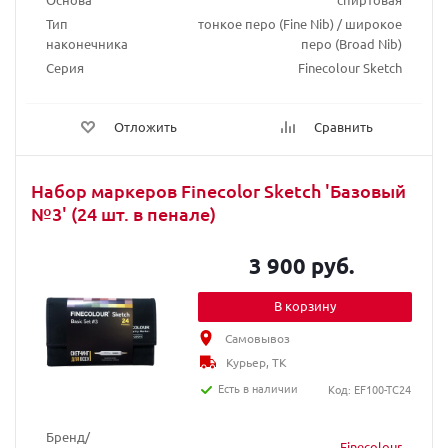
Тип
тонкое перо (Fine Nib) / широкое
наконечника
перо (Broad Nib)
Серия
Finecolour Sketch
Отложить
Сравнить
Набор маркеров Finecolor Sketch 'Базовый
№3' (24 шт. в пенале)
3 900 руб.
В корзину
Самовывоз
Курьер, ТК
Есть в наличии
Код: EF100-TC24
Бренд/
Finecolour