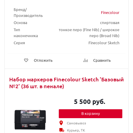
Бренд/
Finecolour
Производитель
Основа
спиртовая
Тип
тонкое перо (Fine Nib) / широкое
наконечника
перо (Broad Nib)
Серия
Finecolour Sketch
Отложить
Сравнить
Набор маркеров Finecolour Sketch 'Базовый
№2' (36 шт. в пенале)
5 500 руб.
В корзину
Самовывоз
Курьер, ТК