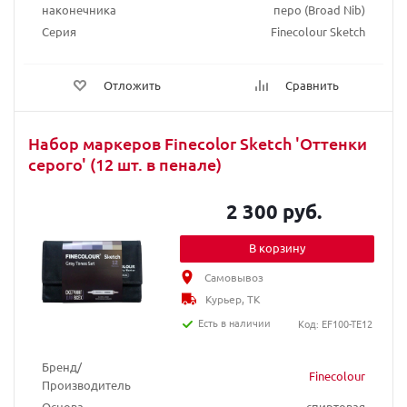
наконечника
перо (Broad Nib)
Серия
Finecolour Sketch
Отложить
Сравнить
Набор маркеров Finecolor Sketch 'Оттенки
серого' (12 шт. в пенале)
2 300 руб.
В корзину
Самовывоз
Курьер, ТК
Есть в наличии
Код: EF100-TE12
Бренд/
Finecolour
Производитель
Основа
спиртовая