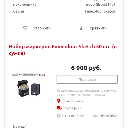
наконечника
перо (Broad Nib)
Серия
Finecolour Sketch
Отложить
Сравнить
Набор маркеров Finecolour Sketch 50 шт. (в
сумке)
6 900 руб.
Под заказ
Наши менеджеры обязательно свяжутся
с вами и уточнят условия заказа
Самовывоз
Курьер, ТК
Нет в наличии
Код: EF100-TB50
Бренд/