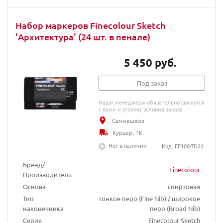
Набор маркеров Finecolour Sketch
'Архитектура' (24 шт. в пенале)
5 450 руб.
Под заказ
Наши менеджеры обязательно свяжутся
с вами и уточнят условия заказа
Самовывоз
Курьер, ТК
Нет в наличии
Код: EF100-TD24
Бренд/
Finecolour
Производитель
Основа
спиртовая
Тип
тонкое перо (Fine Nib) / широкое
наконечника
перо (Broad Nib)
Серия
Finecolour Sketch