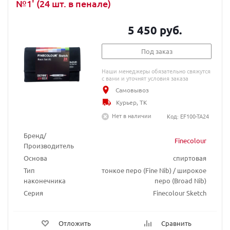
№1' (24 шт. в пенале)
5 450 руб.
Под заказ
Наши менеджеры обязательно свяжутся
с вами и уточнят условия заказа
Самовывоз
Курьер, ТК
Нет в наличии
Код: EF100-TA24
Бренд/
Finecolour
Производитель
Основа
спиртовая
Тип
тонкое перо (Fine Nib) / широкое
наконечника
перо (Broad Nib)
Серия
Finecolour Sketch
Отложить
Сравнить