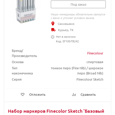
Под заказ
Наши менеджеры обязательно свяжутся
с вами и уточнят условия заказа
Самовывоз
Курьер, ТК
Нет в наличии
Код: EF100-TB242
Бренд/
Finecolour
Производитель
Основа
спиртовая
Тип
тонкое перо (Fine Nib) / широкое
наконечника
перо (Broad Nib)
Серия
Finecolour Sketch
Отложить
Сравнить
Набор маркеров Finecolor Sketch 'Базовый