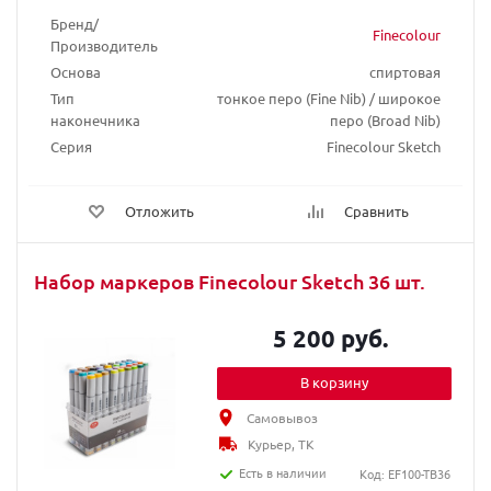
Бренд/
Finecolour
Производитель
Основа
спиртовая
Тип
тонкое перо (Fine Nib) / широкое
наконечника
перо (Broad Nib)
Серия
Finecolour Sketch
Отложить
Сравнить
Набор маркеров Finecolour Sketch 36 шт.
5 200 руб.
В корзину
Самовывоз
Курьер, ТК
Есть в наличии
Код: EF100-TB36