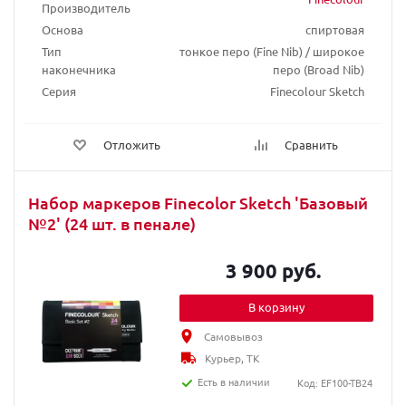
Производитель
Основа
спиртовая
Тип
тонкое перо (Fine Nib) / широкое
наконечника
перо (Broad Nib)
Серия
Finecolour Sketch
Отложить
Сравнить
Набор маркеров Finecolor Sketch 'Базовый
№2' (24 шт. в пенале)
3 900 руб.
В корзину
Самовывоз
Курьер, ТК
Есть в наличии
Код: EF100-TB24