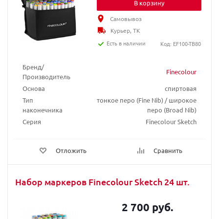
В корзину
Самовывоз
Курьер, ТК
Есть в наличии
Код: EF100-TB80
Бренд/
Finecolour
Производитель
Основа
спиртовая
Тип
тонкое перо (Fine Nib) / широкое
наконечника
перо (Broad Nib)
Серия
Finecolour Sketch
Отложить
Сравнить
Набор маркеров Finecolour Sketch 24 шт.
2 700 руб.