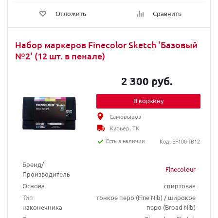
Отложить
Сравнить
Набор маркеров Finecolor Sketch 'Базовый
№2' (12 шт. в пенале)
2 300 руб.
В корзину
Самовывоз
Курьер, ТК
Есть в наличии
Код: EF100-TB12
Бренд/
Finecolour
Производитель
Основа
спиртовая
Тип
тонкое перо (Fine Nib) / широкое
наконечника
перо (Broad Nib)