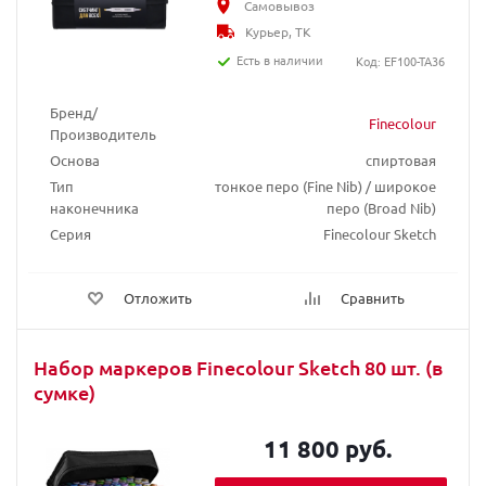
Самовывоз
Курьер, ТК
Есть в наличии
Код: EF100-TA36
Бренд/
Finecolour
Производитель
Основа
спиртовая
Тип
тонкое перо (Fine Nib) / широкое
наконечника
перо (Broad Nib)
Серия
Finecolour Sketch
Отложить
Сравнить
Набор маркеров Finecolour Sketch 80 шт. (в
сумке)
11 800 руб.