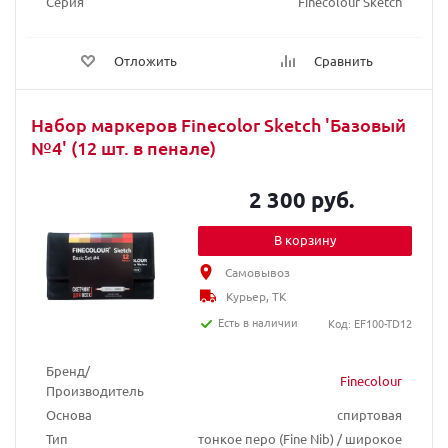
Серия
Finecolour Sketch
Отложить
Сравнить
Набор маркеров Finecolor Sketch 'Базовый
№4' (12 шт. в пенале)
2 300 руб.
В корзину
Самовывоз
Курьер, ТК
Есть в наличии
Код: EF100-TD12
Бренд/
Finecolour
Производитель
Основа
спиртовая
Тип
тонкое перо (Fine Nib) / широкое