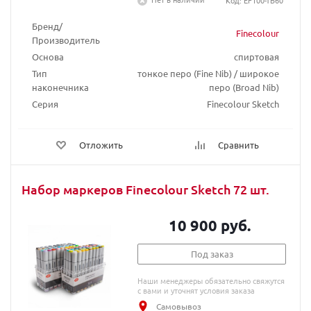
Код: EF100-TB60
Бренд/
Finecolour
Производитель
Основа
спиртовая
Тип
тонкое перо (Fine Nib) / широкое
наконечника
перо (Broad Nib)
Серия
Finecolour Sketch
Отложить
Сравнить
Набор маркеров Finecolour Sketch 72 шт.
10 900 руб.
Под заказ
Наши менеджеры обязательно свяжутся
с вами и уточнят условия заказа
Самовывоз