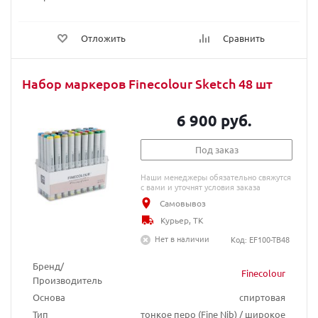
Отложить
Сравнить
Набор маркеров Finecolour Sketch 48 шт
6 900 руб.
Под заказ
Наши менеджеры обязательно свяжутся
с вами и уточнят условия заказа
Самовывоз
Курьер, ТК
Нет в наличии
Код: EF100-TB48
Бренд/
Finecolour
Производитель
Основа
спиртовая
Тип
тонкое перо (Fine Nib) / широкое