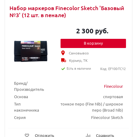
Набор маркеров Finecolor Sketch 'Базовый
№3' (12 шт. в пенале)
2 300 руб.
В корзину
Самовывоз
Курьер, ТК
Есть в наличии
Код: EF100-TC12
Бренд/
Finecolour
Производитель
Основа
спиртовая
Тип
тонкое перо (Fine Nib) / широкое
наконечника
перо (Broad Nib)
Серия
Finecolour Sketch
Отложить
Сравнить