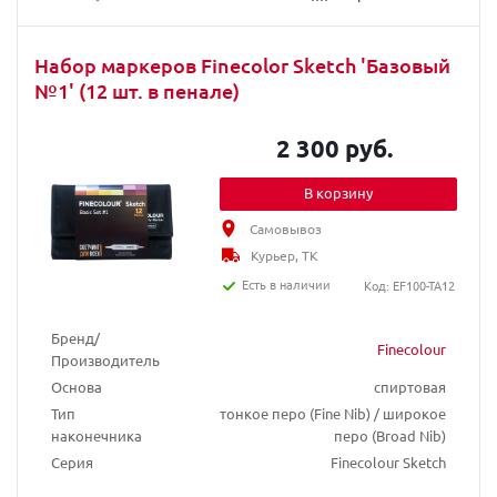
Набор маркеров Finecolor Sketch 'Базовый
№1' (12 шт. в пенале)
2 300 руб.
В корзину
Самовывоз
Курьер, ТК
Есть в наличии
Код: EF100-TA12
Бренд/
Finecolour
Производитель
Основа
спиртовая
Тип
тонкое перо (Fine Nib) / широкое
наконечника
перо (Broad Nib)
Серия
Finecolour Sketch