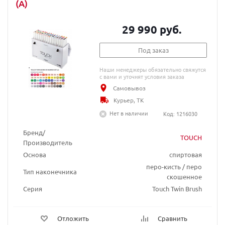
(A)
29 990 руб.
Под заказ
Наши менеджеры обязательно свяжутся
с вами и уточнят условия заказа
Самовывоз
Курьер, ТК
Нет в наличии
Код: 1216030
Бренд/
TOUCH
Производитель
Основа
спиртовая
перо-кисть / перо
Тип наконечника
скошенное
Серия
Touch Twin Brush
Отложить
Сравнить