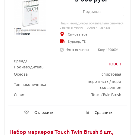
Под заказ
Наши менеджеры обязательно свяжутся
с вами и уточнят условия заказа
Самовывоз
Курьер, ТК
Нет в наличии
Код: 1200604
Бренд/
TOUCH
Производитель
Основа
спиртовая
перо-кисть / перо
Тип наконечника
скошенное
Серия
Touch Twin Brush
Отложить
Сравнить
Набор маркеров Touch Twin Brush 6 шт.,