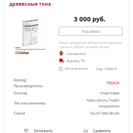
древесные тона
3 000 руб.
Под заказ
Наши менеджеры обязательно свяжутся
с вами и уточнят условия заказа
Самовывоз
Курьер, ТК
Нет в наличии
Код: 1200610
Бренд/
TOUCH
Производитель
Основа
спиртовая
перо-кисть / перо
Тип наконечника
скошенное
Серия
Touch Twin Brush
Отложить
Сравнить