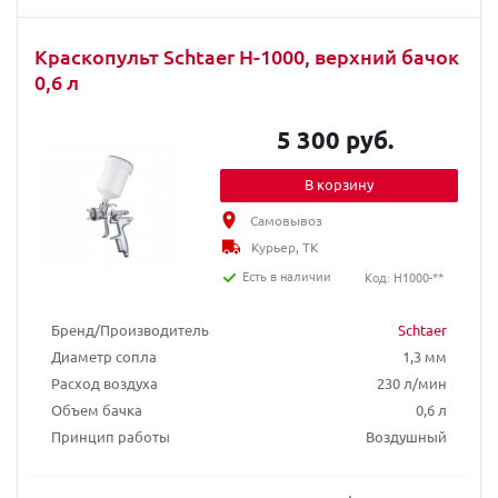
Краскопульт Schtaer H-1000, верхний бачок
0,6 л
5 300 руб.
В корзину
Самовывоз
Курьер, ТК
Есть в наличии
Код: H1000-**
Бренд/Производитель
Schtaer
Диаметр сопла
1,3 мм
Расход воздуха
230 л/мин
Объем бачка
0,6 л
Принцип работы
Воздушный