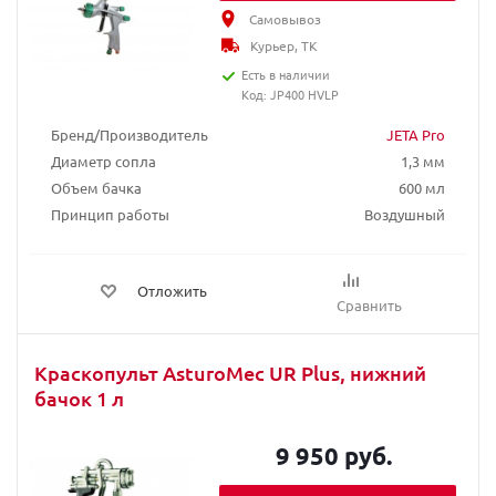
Самовывоз
Курьер, ТК
Есть в наличии
Код: JP400 HVLP
Бренд/Производитель
JETA Pro
Диаметр сопла
1,3 мм
Объем бачка
600 мл
Принцип работы
Воздушный
Отложить
Сравнить
Краскопульт AsturoMec UR Plus, нижний
бачок 1 л
9 950 руб.