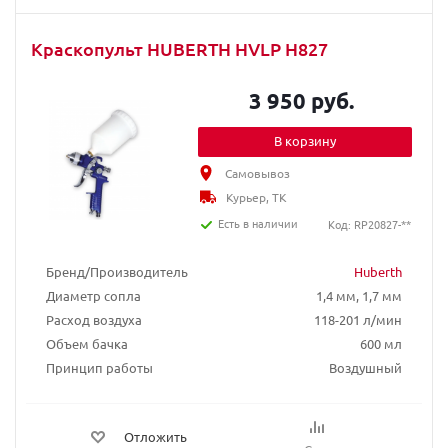
Краскопульт HUBERTH HVLP H827
3 950 руб.
В корзину
Самовывоз
Курьер, ТК
Есть в наличии
Код: RP20827-**
Бренд/Производитель
Huberth
Диаметр сопла
1,4 мм, 1,7 мм
Расход воздуха
118-201 л/мин
Объем бачка
600 мл
Принцип работы
Воздушный
Отложить