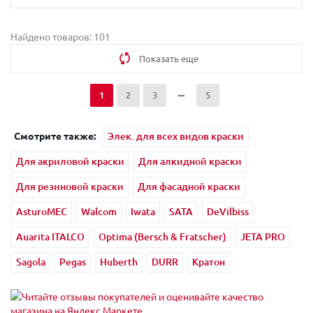
Найдено товаров: 101
Показать еще
1
2
3
5
Смотрите также:
Элек. для всех видов краски
Для акриловой краски
Для алкидной краски
Для резиновой краски
Для фасадной краски
AsturoMEC
Walcom
Iwata
SATA
DeVilbiss
Auarita ITALCO
Optima (Bersch & Fratscher)
JETA PRO
Sagola
Pegas
Huberth
DURR
Кратон