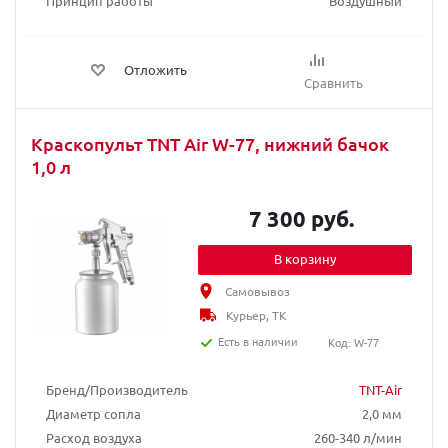
Принцип работы
Воздушный
Отложить
Сравнить
Краскопульт TNT Air W-77, нижний бачок
1,0 л
7 300 руб.
В корзину
Самовывоз
Курьер, ТК
Есть в наличии
Код: W-77
Бренд/Производитель
TNT-Air
Диаметр сопла
2,0 мм
Расход воздуха
260-340 л/мин