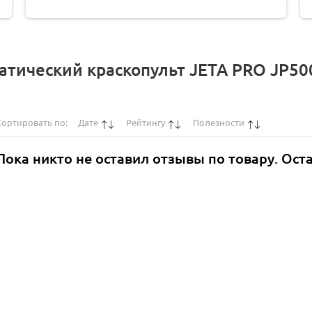
тический краскопульт JETA PRO JP50
Сортировать по:
Дате
Рейтингу
Полезности
Пока никто не оставил отзывы по товару. Ост