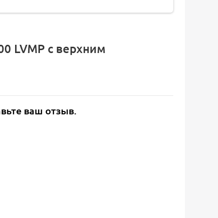
00 LVMP c верхним
авьте ваш отзыв.