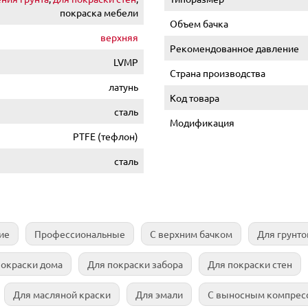
покраска мебели
Объем бачка
верхняя
Рекомендованное давление
LVMP
Страна производства
латунь
Код товара
сталь
Модификация
PTFE (тефлон)
сталь
ие
Профессиональные
С верхним бачком
Для грунто
покраски дома
Для покраски забора
Для покраски стен
Для масляной краски
Для эмали
С выносным компрес