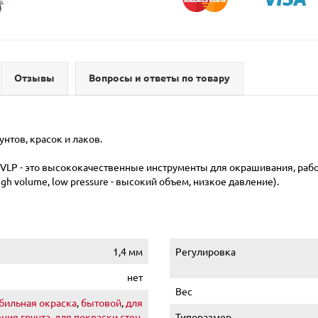
Отзывы
Вопросы и ответы по товару
нтов, красок и лаков.
VLP - это высококачественные инструменты для окрашивания, раб
igh volume, low pressure - высокий объем, низкое давление).
1,4 мм
Регулировка
нет
Вес
бильная окраска
,
бытовой
,
для
ния грунта
,
для покраски стен
,
Типоразмер