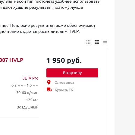
льты, какой тип пистолета удобнее использовать,
ы дают худшие результаты, поэтому лучше
Walmec. Неплохие результаты также обеспечивают
едпочтение отдается распылителям HVLP.
1 950 руб.
L887 HVLP
В корзину
JETA Pro
Самовывоз
0,8 мм - 1,0 мм
Курьер, ТК
30-60 л/мин
125 мл
Воздушный