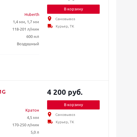
В корзину
Huberth
Самовывоз
1,4 мм, 1,7 мм
Курьер, ТК
118-201 л/мин
600 мл
Воздушный
4 200 руб.
1G
В корзину
Кратон
Самовывоз
4,5 мм
Курьер, ТК
170-250 л/мин
5,0 л