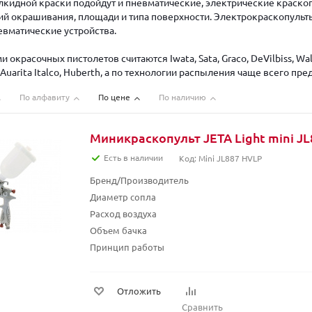
лкидной краски подойдут и пневматические, электрические краскопу
вий окрашивания, площади и типа поверхности. Электрокраскопульт
евматические устройства.
 окрасочных пистолетов считаются Iwata, Sata, Graco, DeVilbiss, 
uarita Italco, Huberth, а по технологии распыления чаще всего пр
По алфавиту
По цене
По наличию
Миникраскопульт JETA Light mini J
Есть в наличии
Код: Mini JL887 HVLP
Бренд/Производитель
Диаметр сопла
Расход воздуха
Объем бачка
Принцип работы
Отложить
Сравнить