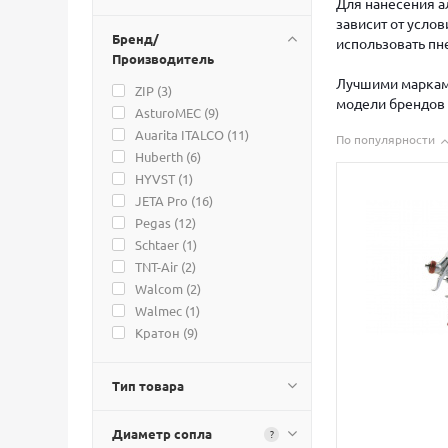
Для нанесения а
зависит от усло
Бренд/
использовать пн
Производитель
Лучшими марками
ZIP (
3
)
модели брендов A
AsturoMEC (
9
)
Auarita ITALCO (
11
)
По популярности
Huberth (
6
)
HYVST (
1
)
JETA Pro (
16
)
Pegas (
12
)
Schtaer (
1
)
TNT-Air (
2
)
Walcom (
2
)
Walmec (
1
)
Кратон (
9
)
Тип товара
Диаметр сопла
?