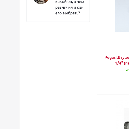
какой он, в чем
различия и как
его выбрать?
Pegas Штуце
1/4" (п