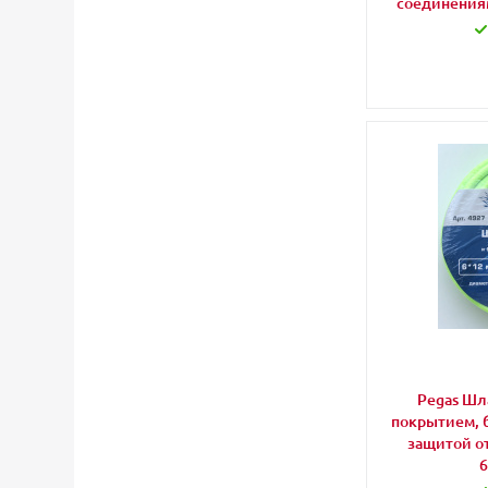
соединения
Pegas Шл
покрытием, 
защитой от
6