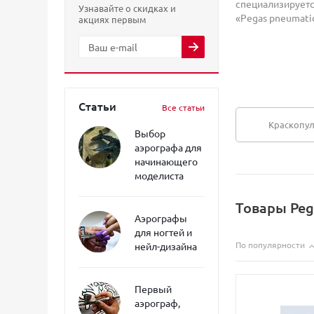
специализируетс
Узнавайте о скидках и
«Pegas pneumatic
акциях первым
Статьи
Все статьи
Краскопул
Выбор
аэрографа для
начинающего
моделиста
Товары Peg
Аэрографы
для ногтей и
По популярности
нейл-дизайна
Первый
аэрограф,