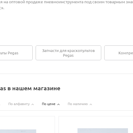
я на оптовой продаже пневмоинструмента под своим товарным зн
».
Запчасти для краскопультов
ьты Pegas
Компре
Pegas
as в нашем магазине
По алфавиту
По цене
По наличию