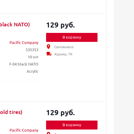
129 руб.
(black NATO)
В корзину
Pacific Company
Самовывоз
535353
Курьер, ТК
10 мл
F-04 black NATO
Acrylic
129 руб.
ld tires)
В корзину
Pacific Company