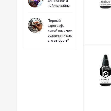
для ногтей и
нейл-дизайна
Первый
аэрограф,
какой он, в чем
различия и как
его выбрать?