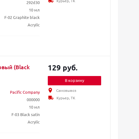
Курьер, ТК
292d30
10 мл
F-02 Graphite black
Acrylic
129 руб.
овый (Black
В корзину
Самовывоз
Pacific Company
Курьер, ТК
000000
10 мл
F-03 Black satin
Acrylic