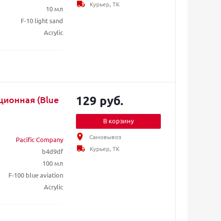
Курьер, ТК
10 мл
F-10 light sand
Acrylic
129 руб.
ационная (Blue
В корзину
Самовывоз
Pacific Company
Курьер, ТК
b4d9df
100 мл
F-100 blue aviation
Acrylic