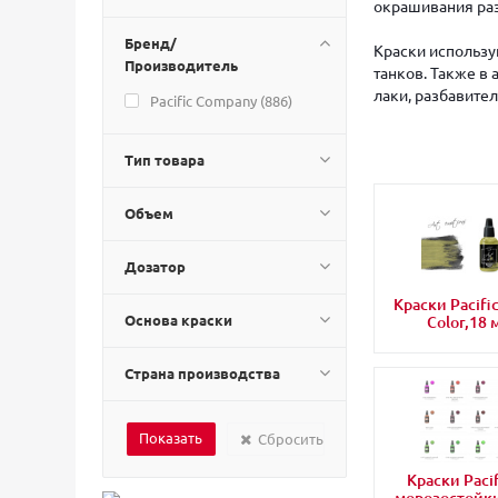
окрашивания раз
Бренд/
Краски использу
Производитель
танков. Также в
лаки, разбавите
Pacific Company (
886
)
Тип товара
Объем
Дозатор
Краски Pacifi
Основа краски
Color,18 
Страна производства
Сбросить
Краски Paci
морозостойк