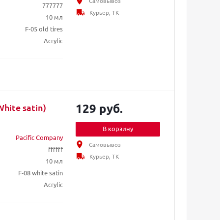
Самовывоз
777777
Курьер, ТК
10 мл
F-05 old tires
Acrylic
129 руб.
hite satin)
В корзину
Pacific Company
Самовывоз
ffffff
Курьер, ТК
10 мл
F-08 white satin
Acrylic