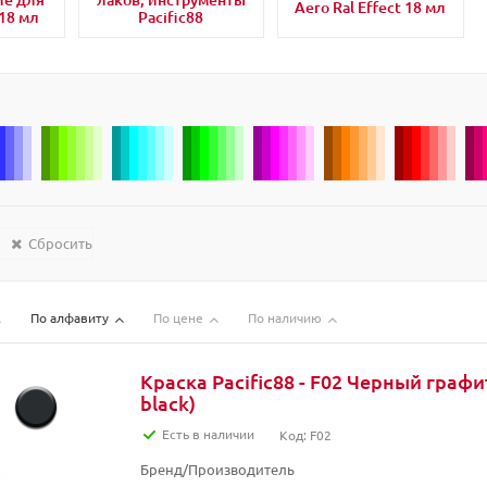
Aero Ral Effect 18 мл
18 мл
Pacific88
Сбросить
По алфавиту
По цене
По наличию
Краска Pacific88 - F02 Черный графи
black)
Есть в наличии
Код: F02
Бренд/Производитель