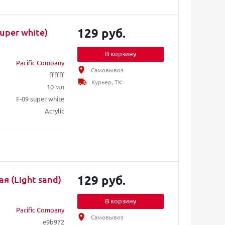
129 руб.
Super white)
В корзину
Pacific Company
Самовывоз
ffffff
Курьер, ТК
10 мл
F-09 super white
Acrylic
129 руб.
ая (Light sand)
В корзину
Pacific Company
Самовывоз
e9b972