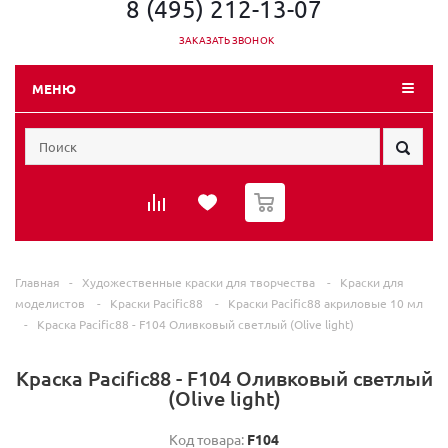
8 (495) 212-13-07
ЗАКАЗАТЬ ЗВОНОК
МЕНЮ
0
Главная
-
Художественные краски для творчества
-
Краски для
моделистов
-
Краски Pacific88
-
Краски Pacific88 акриловые 10 мл
-
Краска Pacific88 - F104 Оливковый светлый (Olive light)
Краска Pacific88 - F104 Оливковый светлый
(Olive light)
Код товара:
F104