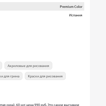
Premium Color
Испания
Акриловые для рисования
ки для грима
Краски для рисования
тая охра), 60 мл: цена 990 руб. Это самое выгодное