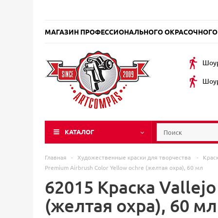
МАГАЗИН ПРОФЕССИОНАЛЬНОГО ОКРАСОЧНОГО
Шоур
Шоур
КАТАЛОГ
Главная
-
Художественные краски для творчества
-
Крас
Premium Airbrush Color Yellow ochre (желтая охра), 60 мл
62015 Краска Vallejo
(желтая охра), 60 мл