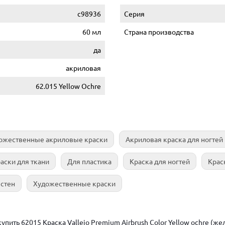
c98936
Серия
60 мл
Страна производства
да
акриловая
62.015 Yellow Ochre
ожественные акриловые краски
Акриловая краска для ногтей
аски для ткани
Для пластика
Краска для ногтей
Крас
 стен
Художественные краски
ить 62015 Краска Vallejo Premium Airbrush Color Yellow ochre (жел