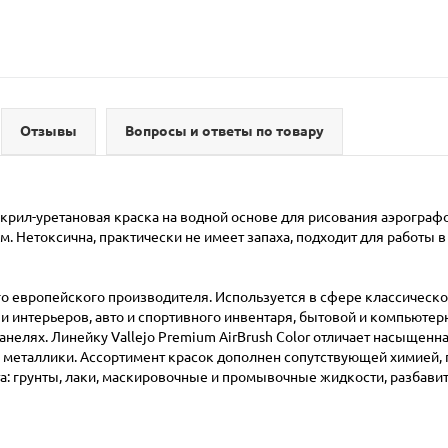
Отзывы
Вопросы и ответы по товару
я акрил-уретановая краска на водной основе для рисования аэрогра
 Нетоксична, практически не имеет запаха, подходит для работы в
о европейского производителя. Используется в сфере классическо
 интерьеров, авто и спортивного инвентаря, бытовой и компьютерн
анелях. Линейку Vallejo Premium AirBrush Color отличает насыщенн
металлики. Ассортимент красок дополнен сопутствующей химией,
а: грунты, лаки, маскировочные и промывочные жидкости, разбавит