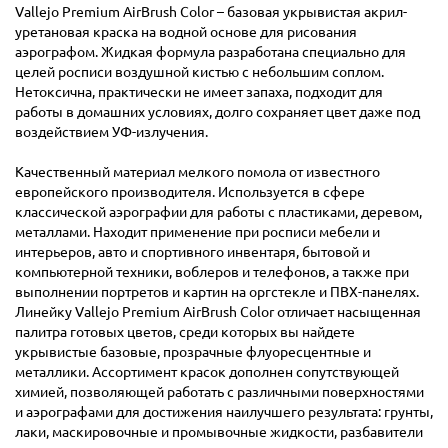
Vallejo Premium AirBrush Color – базовая укрывистая акрил-
уретановая краска на водной основе для рисования
аэрографом. Жидкая формула разработана специально для
целей росписи воздушной кистью с небольшим соплом.
Нетоксична, практически не имеет запаха, подходит для
работы в домашних условиях, долго сохраняет цвет даже под
воздействием УФ-излучения.
Качественный материал мелкого помола от известного
европейского производителя. Используется в сфере
классической аэрографии для работы с пластиками, деревом,
металлами. Находит применение при росписи мебели и
интерьеров, авто и спортивного инвентаря, бытовой и
компьютерной техники, воблеров и телефонов, а также при
выполнении портретов и картин на оргстекле и ПВХ-панелях.
Линейку Vallejo Premium AirBrush Color отличает насыщенная
палитра готовых цветов, среди которых вы найдете
укрывистые базовые, прозрачные флуоресцентные и
металлики. Ассортимент красок дополнен сопутствующей
химией, позволяющей работать с различными поверхностями
и аэрографами для достижения наилучшего результата: грунты,
лаки, маскировочные и промывочные жидкости, разбавители