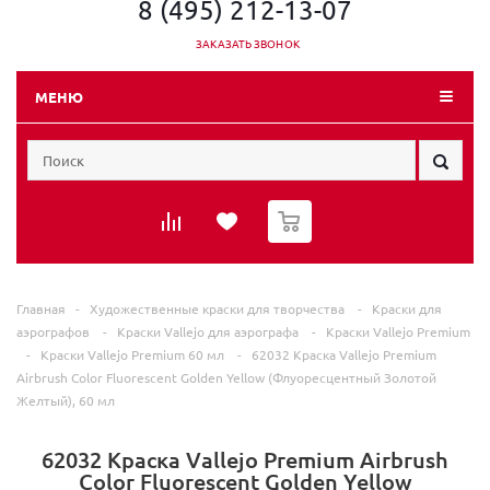
8 (495) 212-13-07
ЗАКАЗАТЬ ЗВОНОК
МЕНЮ
0
Главная
-
Художественные краски для творчества
-
Краски для
аэрографов
-
Краски Vallejo для аэрографа
-
Краски Vallejo Premium
-
Краски Vallejo Premium 60 мл
-
62032 Краска Vallejo Premium
Airbrush Color Fluorescent Golden Yellow (Флуоресцентный Золотой
Желтый), 60 мл
62032 Краска Vallejo Premium Airbrush
Color Fluorescent Golden Yellow