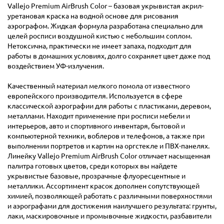
Vallejo Premium AirBrush Color – базовая укрывистая акрил-
уретановая краска на водной основе для рисования
аэрографом. Жидкая формула разработана специально для
целей росписи воздушной кистью с небольшим соплом.
Нетоксична, практически не имеет запаха, подходит для
работы в домашних условиях, долго сохраняет цвет даже под
воздействием УФ-излучения.
Качественный материал мелкого помола от известного
европейского производителя. Используется в сфере
классической аэрографии для работы с пластиками, деревом,
металлами. Находит применение при росписи мебели и
интерьеров, авто и спортивного инвентаря, бытовой и
компьютерной техники, воблеров и телефонов, а также при
выполнении портретов и картин на оргстекле и ПВХ-панелях.
Линейку Vallejo Premium AirBrush Color отличает насыщенная
палитра готовых цветов, среди которых вы найдете
укрывистые базовые, прозрачные флуоресцентные и
металлики. Ассортимент красок дополнен сопутствующей
химией, позволяющей работать с различными поверхностями
и аэрографами для достижения наилучшего результата: грунты,
лаки, маскировочные и промывочные жидкости, разбавители