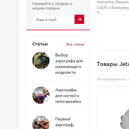
перчатки, беруши
Узнавайте о скидках и
США) и Ванкувере
акциях первым
™.
Статьи
Все статьи
Выбор
аэрографа для
Товары Jet
начинающего
моделиста
По популярности
Аэрографы
для ногтей и
нейл-дизайна
Первый
аэрограф,