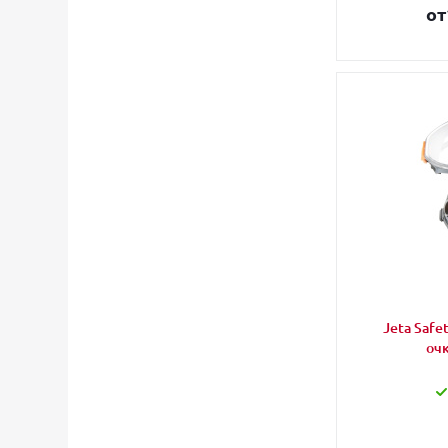
от
Jeta Safe
очк