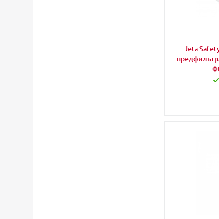
Jeta Safe
предфильтра
фи