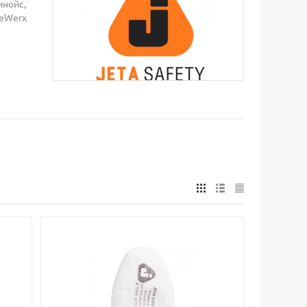
инойс,
reWerx