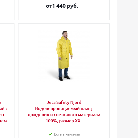
от
1 440 руб.
н
Jeta Safety Njord
ый с
Водонепроницаемый плащ-
из
дождевик из нетканого материала
ием
100%, размер XXL
Есть в наличии