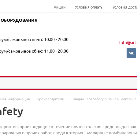
Акции
Условия оплаты
Условия дост
 ОБОРУДОВАНИЯ
ум/самовывоз пн-пт: 10.00 - 20.00
info@art
ум/самовывоз сб-вс: 11.00 - 20.00
чная информация
-
Производители
-
Товары Jeta Safety в нашем магазине
afety
едприятие, производящее в течение почти столетия средства для за
сварочных и прочих работ, среди которых – малярные комбинезоны