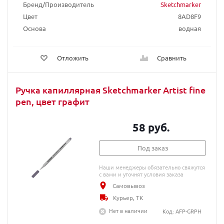
Бренд/Производитель
Sketchmarker
Цвет
8AD8F9
Основа
водная
Отложить
Сравнить
Ручка капиллярная Sketchmarker Artist fine
pen, цвет графит
58 руб.
Под заказ
Наши менеджеры обязательно свяжутся
с вами и уточнят условия заказа
Самовывоз
Курьер, ТК
Нет в наличии
Код: AFP-GRPH