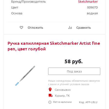
Бренд/Производитель
Sketchmarker
Цвет
00967D
Основа
водная
Отложить
Сравнить
Ручка капиллярная Sketchmarker Artist fine
pen, цвет голубой
58 руб.
Под заказ
Наши менеджеры обязательно свяжутся
с вами и уточнят условия заказа
Самовывоз
Курьер, ТК
Нет в наличии
Код: AFP-LBLU