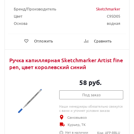
Бренд/Производитель
Sketchmarker
Цвет
C95D05
Основа
водная
Отложить
Сравнить
Ручка капиллярная Sketchmarker Artist fine
pen, цвет королевский синий
58 руб.
Под заказ
Наши менеджеры обязательно свяжутся
с вами и уточнят условия заказа
Самовывоз
Курьер, ТК
Нет в наличии
Код: AFP-RBLU