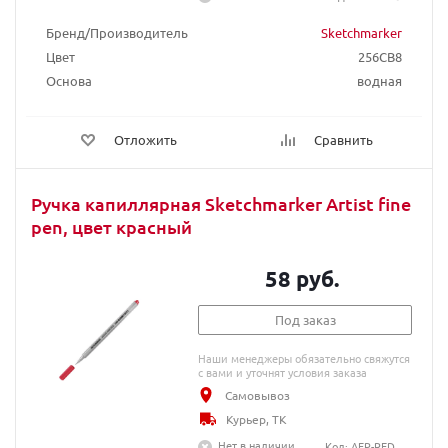
Бренд/Производитель
Sketchmarker
Цвет
256CB8
Основа
водная
Отложить
Сравнить
Ручка капиллярная Sketchmarker Artist fine
pen, цвет красный
58 руб.
Под заказ
Наши менеджеры обязательно свяжутся
с вами и уточнят условия заказа
Самовывоз
Курьер, ТК
Нет в наличии
Код: AFP-RED