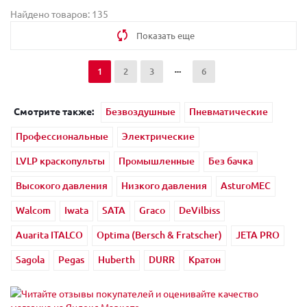
Найдено товаров: 135
Показать еще
1
2
3
6
Смотрите также:
Безвоздушные
Пневматические
Профессиональные
Электрические
LVLP краскопульты
Промышленные
Без бачка
Высокого давления
Низкого давления
AsturoMEC
Walcom
Iwata
SATA
Graco
DeVilbiss
Auarita ITALCO
Optima (Bersch & Fratscher)
JETA PRO
Sagola
Pegas
Huberth
DURR
Кратон