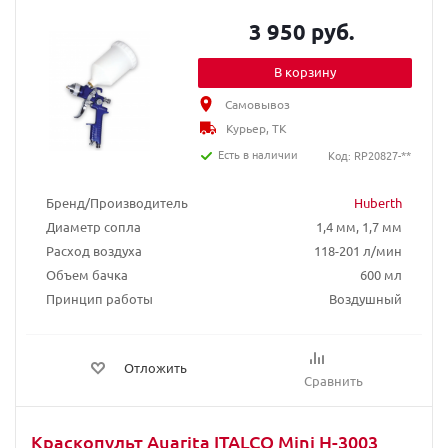
3 950 руб.
В корзину
Самовывоз
Курьер, ТК
Есть в наличии
Код: RP20827-**
Бренд/Производитель
Huberth
Диаметр сопла
1,4 мм, 1,7 мм
Расход воздуха
118-201 л/мин
Объем бачка
600 мл
Принцип работы
Воздушный
Отложить
Сравнить
Краскопульт Auarita ITALCO Mini H-3003