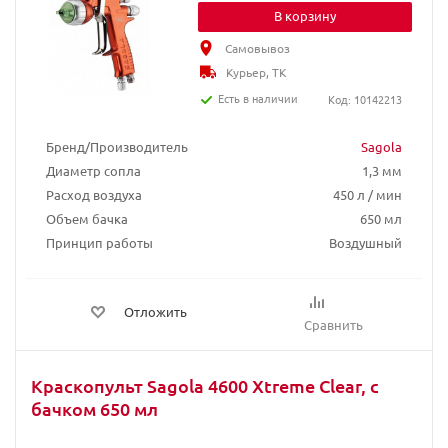
В корзину
Самовывоз
Курьер, ТК
Есть в наличии
Код: 10142213
Бренд/Производитель
Sagola
Диаметр сопла
1,3 мм
Расход воздуха
450 л / мин
Объем бачка
650 мл
Принцип работы
Воздушный
Отложить
Сравнить
Краскопульт Sagola 4600 Xtreme Clear, с
бачком 650 мл