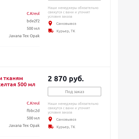
Наши менеджеры обязательно
свяжутся с вами и уточнят
C.Kreul
условия заказа
bde2f2
Самовывоз
500 мл
Курьер, ТК
Javana Tex Opak
2 870 руб.
м тканям
желтая 500 мл
Под заказ
C.Kreul
Наши менеджеры обязательно
свяжутся с вами и уточнят
fbbc2d
условия заказа
500 мл
Самовывоз
Javana Tex Opak
Курьер, ТК