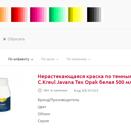
Сбросить
По алфавиту
По цене
По наличию
Нерастекающаяся краска по темны
C.Kreul Javana Tex Opak белая 500 м
Нет в наличии
Код: KR-91553
Бренд/Производитель
Цвет
Объем
Серия