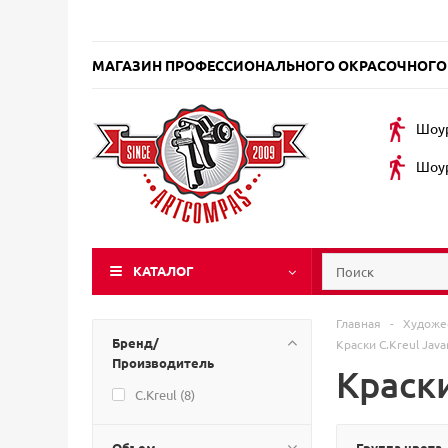
МАГАЗИН ПРОФЕССИОНАЛЬНОГО ОКРАСОЧНОГО
Шоур
Шоур
КАТАЛОГ
Главная
-
Художе
Бренд/
Краски C.Kreul Jav
Производитель
Краски
C.Kreul (
8
)
Объем
Группа цвета