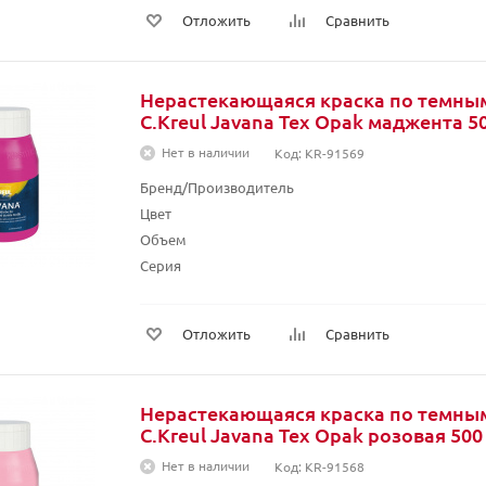
Отложить
Сравнить
Нерастекающаяся краска по темны
C.Kreul Javana Tex Opak маджента 5
Нет в наличии
Код: KR-91569
Бренд/Производитель
Цвет
Объем
Серия
Отложить
Сравнить
Нерастекающаяся краска по темны
C.Kreul Javana Tex Opak розовая 500
Нет в наличии
Код: KR-91568