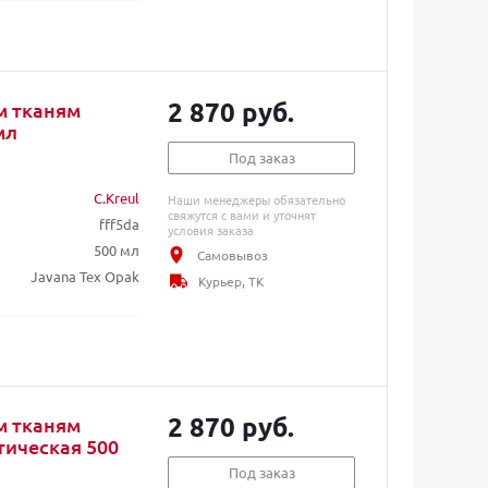
2 870 руб.
м тканям
мл
Под заказ
C.Kreul
Наши менеджеры обязательно
свяжутся с вами и уточнят
fff5da
условия заказа
500 мл
Самовывоз
Javana Tex Opak
Курьер, ТК
2 870 руб.
м тканям
тическая 500
Под заказ