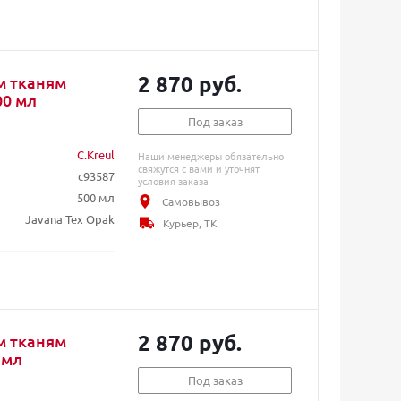
2 870 руб.
м тканям
00 мл
Под заказ
C.Kreul
Наши менеджеры обязательно
свяжутся с вами и уточнят
c93587
условия заказа
500 мл
Самовывоз
Javana Tex Opak
Курьер, ТК
2 870 руб.
м тканям
 мл
Под заказ