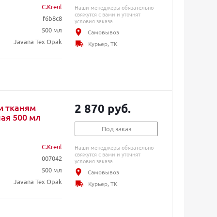
C.Kreul
Наши менеджеры обязательно
свяжутся с вами и уточнят
f6b8c8
условия заказа
500 мл
Самовывоз
Javana Tex Opak
Курьер, ТК
2 870 руб.
м тканям
ная 500 мл
Под заказ
C.Kreul
Наши менеджеры обязательно
свяжутся с вами и уточнят
007042
условия заказа
500 мл
Самовывоз
Javana Tex Opak
Курьер, ТК