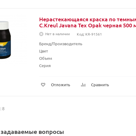
Нерастекающаяся краска по темны
C.Kreul Javana Tex Opak черная 500 
Нет в наличии
Код: KR-91561
Бренд/Производитель
Цвет
Объем
Серия
Отложить
Сравнить
: 8
о задаваемые вопросы