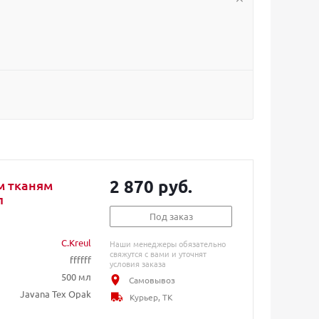
2 870 руб.
м тканям
л
Под заказ
C.Kreul
Наши менеджеры обязательно
свяжутся с вами и уточнят
ffffff
условия заказа
500 мл
Самовывоз
Javana Tex Opak
Курьер, ТК