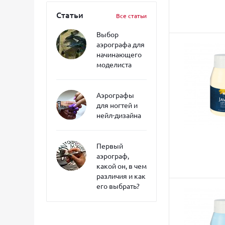
Статьи
Все статьи
Выбор
аэрографа для
начинающего
моделиста
Аэрографы
для ногтей и
нейл-дизайна
Первый
аэрограф,
какой он, в чем
различия и как
его выбрать?