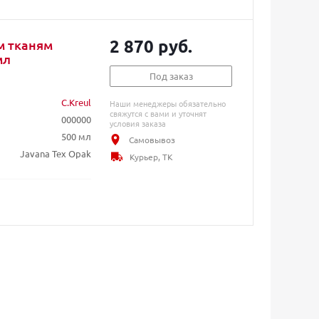
2 870 руб.
м тканям
мл
Под заказ
C.Kreul
Наши менеджеры обязательно
свяжутся с вами и уточнят
000000
условия заказа
500 мл
Самовывоз
Javana Tex Opak
Курьер, ТК