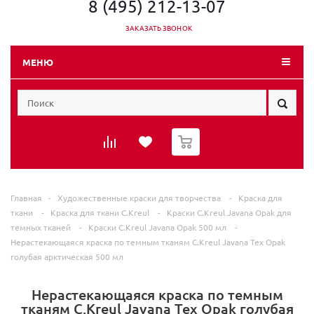
8 (495) 212-13-07
ЗАКАЗАТЬ ЗВОНОК
МЕНЮ
0
Главная
-
Художественные краски для творчества
-
Краска для
ткани
-
Краска для ткани C.Kreul
-
Краски C.Kreul Javana Opak для
темных тканей
-
Краски C.Kreul Javana Opak 500 мл
-
Нерастекающаяся краска по темным тканям C.Kreul Javana Tex Opak
голубая арктическая 500 мл
Нерастекающаяся краска по темным
тканям C.Kreul Javana Tex Opak голубая