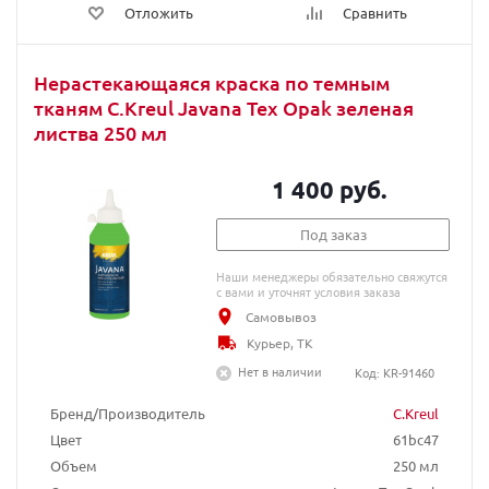
Отложить
Сравнить
Нерастекающаяся краска по темным
тканям C.Kreul Javana Tex Opak зеленая
листва 250 мл
1 400 руб.
Под заказ
Наши менеджеры обязательно свяжутся
с вами и уточнят условия заказа
Самовывоз
Курьер, ТК
Нет в наличии
Код: KR-91460
Бренд/Производитель
C.Kreul
Цвет
61bc47
Объем
250 мл