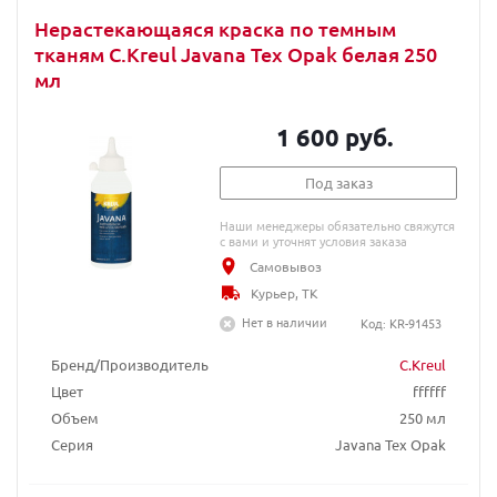
Нерастекающаяся краска по темным
тканям C.Kreul Javana Tex Opak белая 250
мл
1 600 руб.
Под заказ
Наши менеджеры обязательно свяжутся
с вами и уточнят условия заказа
Самовывоз
Курьер, ТК
Нет в наличии
Код: KR-91453
Бренд/Производитель
C.Kreul
Цвет
ffffff
Объем
250 мл
Серия
Javana Tex Opak