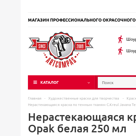
МАГАЗИН ПРОФЕССИОНАЛЬНОГО ОКРАСОЧНОГО
Шоур
Шоур
КАТАЛОГ
Главная
-
Художественные краски для творчества
-
Крас
Нерастекающаяся краска по темным тканям C.Kreul Javana Te
Нерастекающаяся кр
Opak белая 250 мл