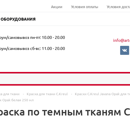
Акции
Условия оплаты
Условия дост
 ОБОРУДОВАНИЯ
ум/самовывоз пн-пт: 10.00 - 20.00
info@art
ум/самовывоз сб-вс: 11.00 - 20.00
ка для ткани
-
Краска для ткани C.Kreul
-
Краски C.Kreul Javana Opak для
x Opak белая 250 мл
аска по темным тканям C.