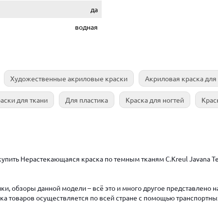
да
водная
Художественные акриловые краски
Акриловая краска для
аски для ткани
Для пластика
Краска для ногтей
Крас
упить Нерастекающаяся краска по темным тканям C.Kreul Javana Tex
ки, обзоры данной модели – всё это и много другое представлено 
авка товаров осуществляется по всей стране с помощью транспортны