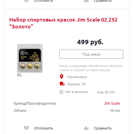
Отложить
Сравнить
Набор спиртовых красок Jim Scale 02.252
“Золото”
499 руб.
Под заказ
Наши менеджеры обязательно свяжутся
с вами и уточнят условия заказа
Самовывоз
Курьер, ТК
Нет в наличии
Код: 02.252
Бренд/Производитель
Jim Scale
Объем
10 мл
Отложить
Сравнить