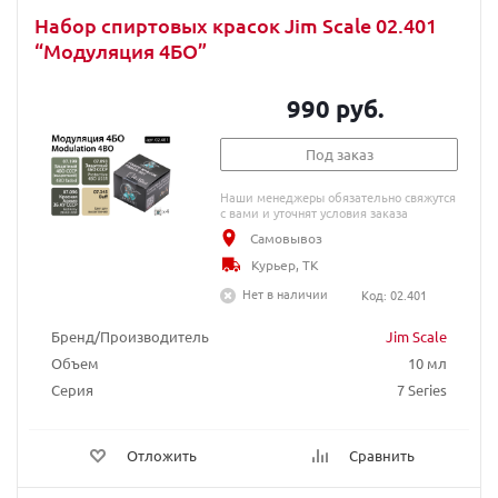
Набор спиртовых красок Jim Scale 02.401
“Модуляция 4БО”
990 руб.
Под заказ
Наши менеджеры обязательно свяжутся
с вами и уточнят условия заказа
Самовывоз
Курьер, ТК
Нет в наличии
Код: 02.401
Бренд/Производитель
Jim Scale
Объем
10 мл
Серия
7 Series
Отложить
Сравнить