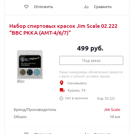
Отложить
Сравнить
Набор спиртовых красок Jim Scale 02.222
“ВВС РККА (АМТ-4/6/7)”
499 руб.
Под заказ
Наши менеджеры обязательно свяжутся
с вами и уточнят условия заказа
Самовывоз
Курьер, ТК
Нет в наличии
Код: 02.222
Бренд/Производитель
Jim Scale
Объем
10 мл