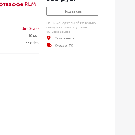
юфтваффе RLM
Под заказ
Наши менеджеры обязательно
свяжутся с вами и уточнят
Jim Scale
условия заказа
10 мл
Самовывоз
7 Series
Курьер, ТК