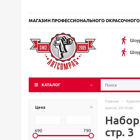
МАГАЗИН ПРОФЕССИОНАЛЬНОГО ОКРАСОЧНОГО
Шоур
Шоур
КАТАЛОГ
Главная
-
Художе
Цена
красок Jim Scale
Наборы
стр. 3
690
790