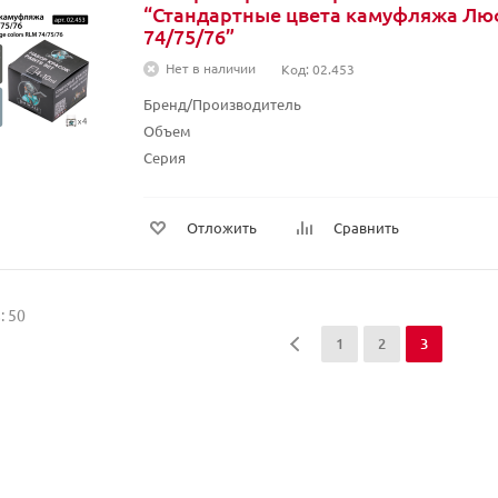
“Стандартные цвета камуфляжа Л
74/75/76”
Нет в наличии
Код: 02.453
Бренд/Производитель
Объем
Серия
Отложить
Сравнить
: 50
1
2
3