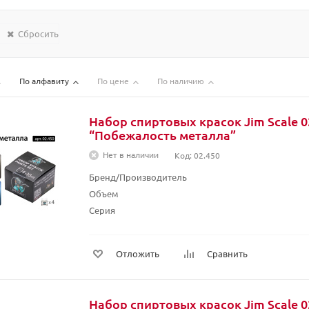
Сбросить
По алфавиту
По цене
По наличию
Набор спиртовых красок Jim Scale 0
“Побежалость металла”
Нет в наличии
Код: 02.450
Бренд/Производитель
Объем
Серия
Отложить
Сравнить
Набор спиртовых красок Jim Scale 0