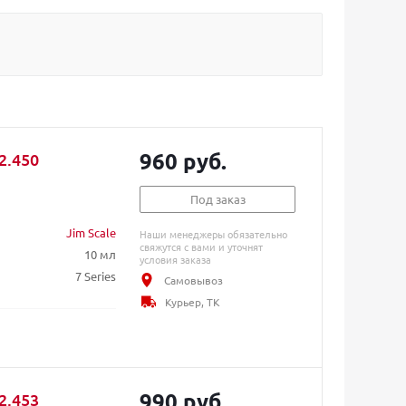
960 руб.
2.450
Под заказ
Jim Scale
Наши менеджеры обязательно
свяжутся с вами и уточнят
10 мл
условия заказа
7 Series
Самовывоз
Курьер, ТК
990 руб.
2.453