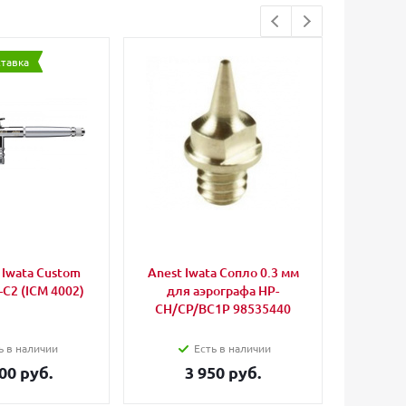
ставка
Iwata Custom
Anest Iwata Сопло 0.3 мм
Harder
-C2 (ICM 4002)
для аэрографа HP-
для ч
CH/CP/BC1P 98535440
ь в наличии
Есть в наличии
00 руб.
3 950 руб.
3