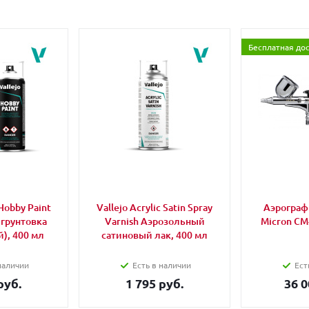
Бесплатная до
Hobby Paint
Vallejo Acrylic Satin Spray
Аэрограф 
 грунтовка
Varnish Аэрозольный
Micron CM
), 400 мл
сатиновый лак, 400 мл
наличии
Есть в наличии
Ест
руб.
1 795 руб.
36 0