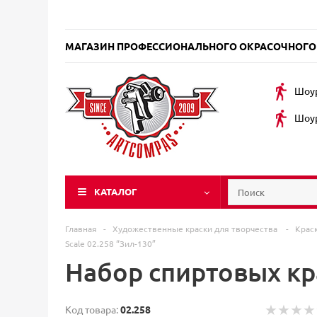
МАГАЗИН ПРОФЕССИОНАЛЬНОГО ОКРАСОЧНОГО
Шоур
Шоур
КАТАЛОГ
Главная
-
Художественные краски для творчества
-
Крас
Scale 02.258 “Зил-130”
Набор спиртовых кра
Код товара:
02.258