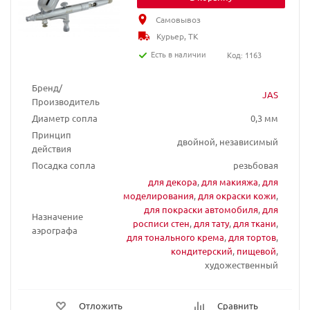
Самовывоз
Курьер, ТК
Есть в наличии
Код: 1163
Бренд/
JAS
Производитель
Диаметр сопла
0,3 мм
Принцип
двойной, независимый
действия
Посадка сопла
резьбовая
для декора
,
для макияжа
,
для
моделирования
,
для окраски кожи
,
для покраски автомобиля
,
для
Назначение
росписи стен
,
для тату
,
для ткани
,
аэрографа
для тонального крема
,
для тортов
,
кондитерский
,
пищевой
,
художественный
Отложить
Сравнить