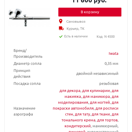
В корзину
Самовывоз
Курьер, ТК
Есть в наличии
Код: N 4500
Бренд/
Iwata
Производитель
Диаметр сопла
0,35 мм
Принцип
двойной независимый
действия
Посадка сопла
резьбовая
для декора
,
для кулинарии
,
для
макияжа
,
для маникюра
,
для
моделирования
,
для ногтей
,
для
Назначение
покраски автомобиля
,
для росписи
аэрографа
стен
,
для тату
,
для ткани
,
для
тонального крема
,
для тортов
,
кондитерский
, маникюрный,
пищевой
, художественный