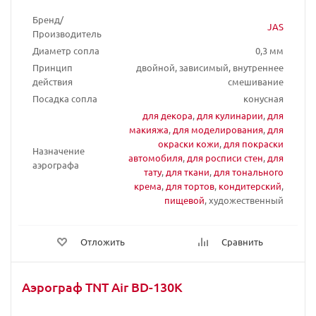
Бренд/
JAS
Производитель
Диаметр сопла
0,3 мм
Принцип
двойной, зависимый, внутреннее
действия
смешивание
Посадка сопла
конусная
для декора
,
для кулинарии
,
для
макияжа
,
для моделирования
,
для
окраски кожи
,
для покраски
Назначение
автомобиля
,
для росписи стен
,
для
аэрографа
тату
,
для ткани
,
для тонального
крема
,
для тортов
,
кондитерский
,
пищевой
, художественный
Отложить
Сравнить
Аэрограф TNT Air BD-130K