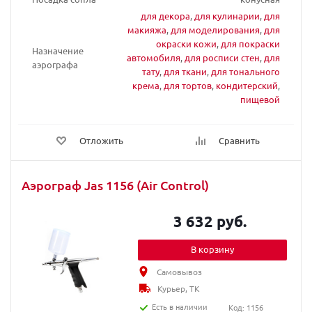
для декора
,
для кулинарии
,
для
макияжа
,
для моделирования
,
для
окраски кожи
,
для покраски
Назначение
автомобиля
,
для росписи стен
,
для
аэрографа
тату
,
для ткани
,
для тонального
крема
,
для тортов
,
кондитерский
,
пищевой
Отложить
Сравнить
Аэрограф Jas 1156 (Air Control)
3 632 руб.
В корзину
Самовывоз
Курьер, ТК
Есть в наличии
Код: 1156