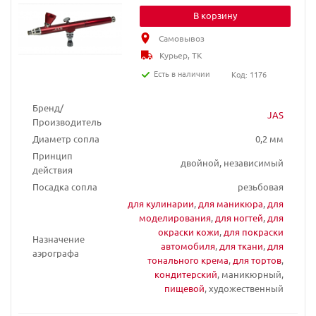
В корзину
Самовывоз
Курьер, ТК
Есть в наличии
Код: 1176
Бренд/
JAS
Производитель
Диаметр сопла
0,2 мм
Принцип
двойной, независимый
действия
Посадка сопла
резьбовая
для кулинарии
,
для маникюра
,
для
моделирования
,
для ногтей
,
для
окраски кожи
,
для покраски
Назначение
автомобиля
,
для ткани
,
для
аэрографа
тонального крема
,
для тортов
,
кондитерский
, маникюрный,
пищевой
, художественный