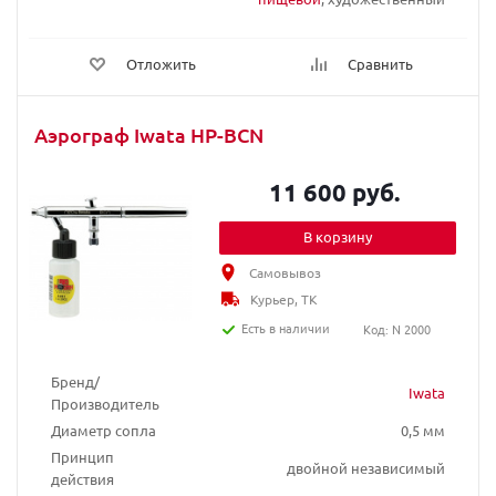
Отложить
Сравнить
Аэрограф Iwata HP-BCN
11 600 руб.
В корзину
Самовывоз
Курьер, ТК
Есть в наличии
Код: N 2000
Бренд/
Iwata
Производитель
Диаметр сопла
0,5 мм
Принцип
двойной независимый
действия