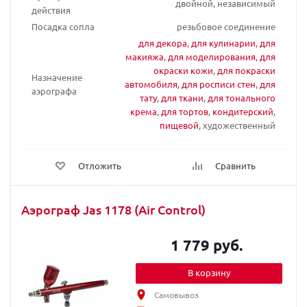
двойной, независимый
действия
Посадка сопла
резьбовое соединение
для декора
,
для кулинарии
,
для
макияжа
,
для моделирования
,
для
окраски кожи
,
для покраски
Назначение
автомобиля
,
для росписи стен
,
для
аэрографа
тату
,
для ткани
,
для тонального
крема
,
для тортов
,
кондитерский
,
пищевой
, художественный
Отложить
Сравнить
Аэрограф Jas 1178 (Air Control)
1 779 руб.
В корзину
Самовывоз