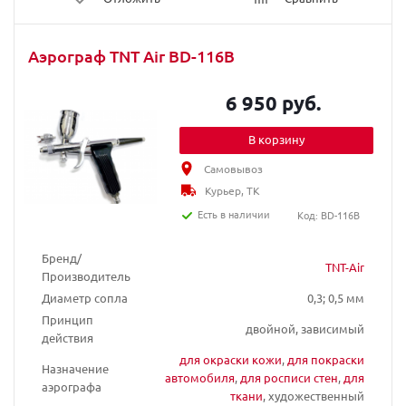
Аэрограф TNT Air BD-116B
6 950 руб.
В корзину
Самовывоз
Курьер, ТК
Есть в наличии
Код: BD-116B
Бренд/
TNT-Air
Производитель
Диаметр сопла
0,3; 0,5 мм
Принцип
двойной, зависимый
действия
для окраски кожи
,
для покраски
Назначение
автомобиля
,
для росписи стен
,
для
аэрографа
ткани
, художественный