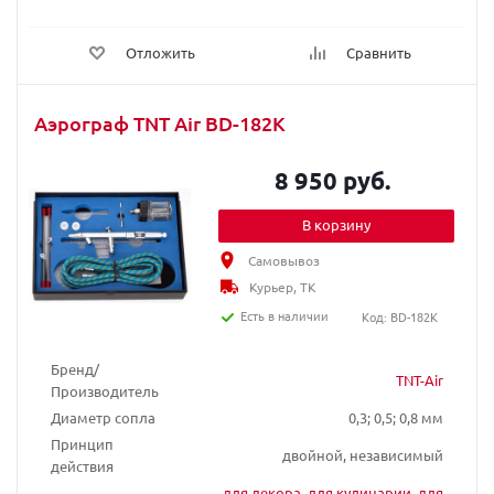
Отложить
Сравнить
Аэрограф TNT Air BD-182K
8 950 руб.
В корзину
Самовывоз
Курьер, ТК
Есть в наличии
Код: BD-182K
Бренд/
TNT-Air
Производитель
Диаметр сопла
0,3; 0,5; 0,8 мм
Принцип
двойной, независимый
действия
для декора
,
для кулинарии
,
для