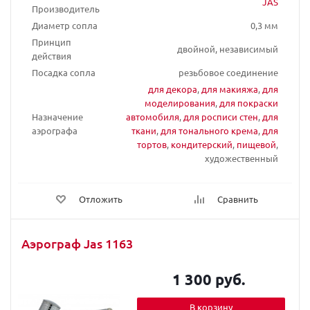
JAS
Производитель
Диаметр сопла
0,3 мм
Принцип
двойной, независимый
действия
Посадка сопла
резьбовое соединение
для декора
,
для макияжа
,
для
моделирования
,
для покраски
Назначение
автомобиля
,
для росписи стен
,
для
аэрографа
ткани
,
для тонального крема
,
для
тортов
,
кондитерский
,
пищевой
,
художественный
Отложить
Сравнить
Аэрограф Jas 1163
1 300 руб.
В корзину