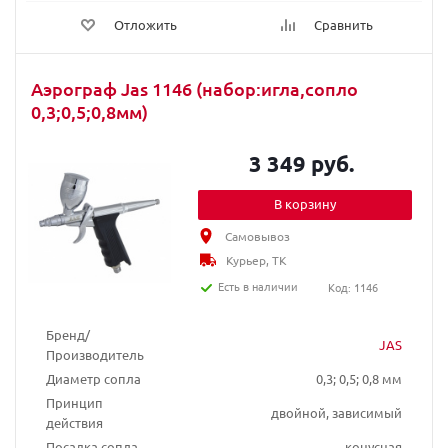
Отложить
Сравнить
Аэрограф Jas 1146 (набор:игла,сопло
0,3;0,5;0,8мм)
3 349 руб.
В корзину
Самовывоз
Курьер, ТК
Есть в наличии
Код: 1146
Бренд/
JAS
Производитель
Диаметр сопла
0,3; 0,5; 0,8 мм
Принцип
двойной, зависимый
действия
Посадка сопла
конусная