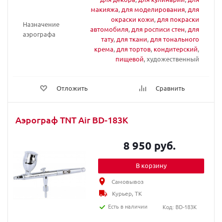
макияжа
,
для моделирования
,
для
окраски кожи
,
для покраски
Назначение
автомобиля
,
для росписи стен
,
для
аэрографа
тату
,
для ткани
,
для тонального
крема
,
для тортов
,
кондитерский
,
пищевой
, художественный
Отложить
Сравнить
Аэрограф TNT Air BD-183K
8 950 руб.
В корзину
Самовывоз
Курьер, ТК
Есть в наличии
Код: BD-183K