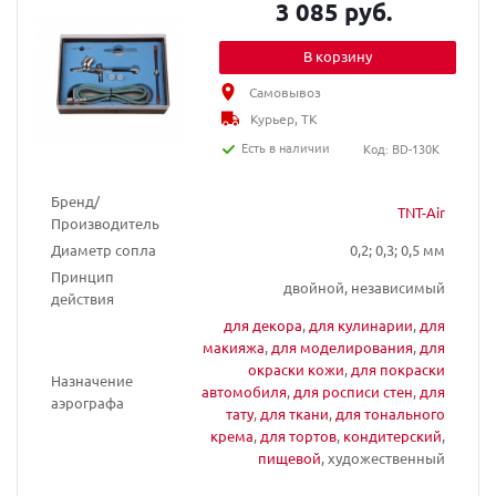
3 085 руб.
В корзину
Самовывоз
Курьер, ТК
Есть в наличии
Код: BD-130K
Бренд/
TNT-Air
Производитель
Диаметр сопла
0,2; 0,3; 0,5 мм
Принцип
двойной, независимый
действия
для декора
,
для кулинарии
,
для
макияжа
,
для моделирования
,
для
окраски кожи
,
для покраски
Назначение
автомобиля
,
для росписи стен
,
для
аэрографа
тату
,
для ткани
,
для тонального
крема
,
для тортов
,
кондитерский
,
пищевой
, художественный