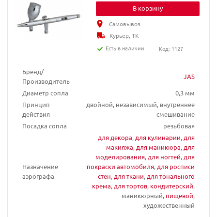
В корзину
Самовывоз
Курьер, ТК
Есть в наличии
Код: 1127
Бренд/
JAS
Производитель
Диаметр сопла
0,3 мм
Принцип
двойной, независимый, внутреннее
действия
смешивание
Посадка сопла
резьбовая
для декора
,
для кулинарии
,
для
макияжа
,
для маникюра
,
для
моделирования
,
для ногтей
,
для
Назначение
покраски автомобиля
,
для росписи
аэрографа
стен
,
для ткани
,
для тонального
крема
,
для тортов
,
кондитерский
,
маникюрный,
пищевой
,
художественный