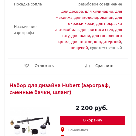
Посадка сопла
резьбовое соединение
для декора
,
для кулинарии
,
для
макияжа
,
для моделирования
,
для
окраски кожи
,
для покраски
Назначение
автомобиля
,
для росписи стен
,
для
аэрографа
тату
,
для ткани
,
для тонального
крема
,
для тортов
,
кондитерский
,
пищевой
, художественный
Отложить
Сравнить
Набор для дизайна Hubert (аэрограф,
сменные бачки, шланг)
2 200 руб.
В корзину
Самовывоз