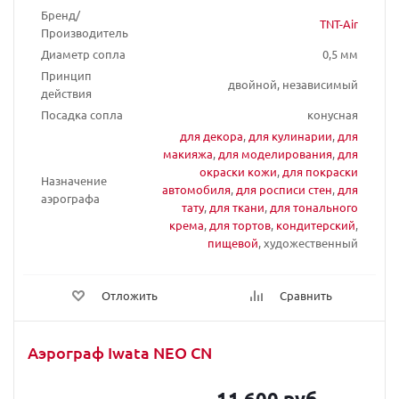
Бренд/
TNT-Air
Производитель
Диаметр сопла
0,5 мм
Принцип
двойной, независимый
действия
Посадка сопла
конусная
для декора
,
для кулинарии
,
для
макияжа
,
для моделирования
,
для
окраски кожи
,
для покраски
Назначение
автомобиля
,
для росписи стен
,
для
аэрографа
тату
,
для ткани
,
для тонального
крема
,
для тортов
,
кондитерский
,
пищевой
, художественный
Отложить
Сравнить
Аэрограф Iwata NEO CN
11 600 руб.