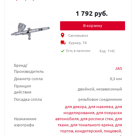
1 792 руб.
В корзину
Самовывоз
Курьер, ТК
Есть в наличии
Код: 1142
Бренд/
JAS
Производитель
Диаметр сопла
0,3 мм
Принцип
двойной, независимый
действия
Посадка сопла
резьбовое соединение
для декора
,
для макияжа
,
для
моделирования
,
для покраски
Назначение
автомобиля
,
для росписи стен
,
для
аэрографа
ткани
,
для тонального крема
,
для
тортов
,
кондитерский
,
пищевой
,