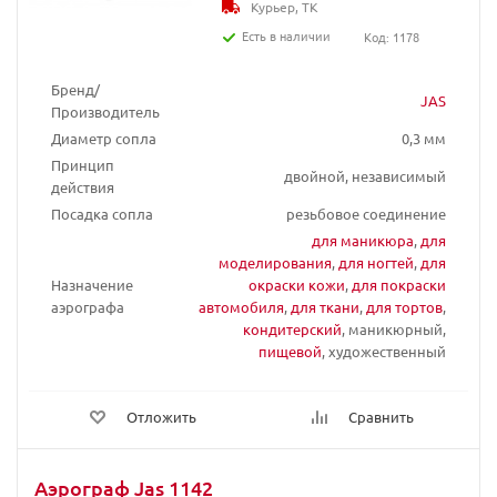
Курьер, ТК
Есть в наличии
Код: 1178
Бренд/
JAS
Производитель
Диаметр сопла
0,3 мм
Принцип
двойной, независимый
действия
Посадка сопла
резьбовое соединение
для маникюра
,
для
моделирования
,
для ногтей
,
для
Назначение
окраски кожи
,
для покраски
аэрографа
автомобиля
,
для ткани
,
для тортов
,
кондитерский
, маникюрный,
пищевой
, художественный
Отложить
Сравнить
Аэрограф Jas 1142