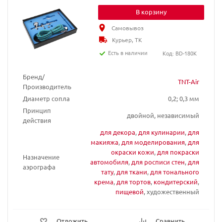
В корзину
Самовывоз
Курьер, ТК
Есть в наличии
Код: BD-180K
Бренд/
TNT-Air
Производитель
Диаметр сопла
0,2; 0,3 мм
Принцип
двойной, независимый
действия
для декора
,
для кулинарии
,
для
макияжа
,
для моделирования
,
для
окраски кожи
,
для покраски
Назначение
автомобиля
,
для росписи стен
,
для
аэрографа
тату
,
для ткани
,
для тонального
крема
,
для тортов
,
кондитерский
,
пищевой
, художественный
Отложить
Сравнить