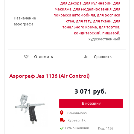
для декора
,
для кулинарии
,
для
макияжа
,
для моделирования
,
для
покраски автомобиля
,
для росписи
Назначение
стен
,
для тату
,
для ткани
,
для
аэрографа
тонального крема
,
для тортов
,
кондитерский
,
пищевой
,
художественный
Отложить
Сравнить
Аэрограф Jas 1136 (Air Control)
3 071 руб.
В корзину
Самовывоз
Курьер, ТК
Есть в наличии
Код: 1136