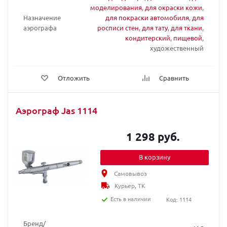
моделирования
,
для окраски кожи
,
Назначение
для покраски автомобиля
,
для
аэрографа
росписи стен
,
для тату
,
для ткани
,
кондитерский
,
пищевой
,
художественный
Отложить
Сравнить
Аэрограф Jas 1114
1 298 руб.
В корзину
Самовывоз
Курьер, ТК
Есть в наличии
Код: 1114
Бренд/