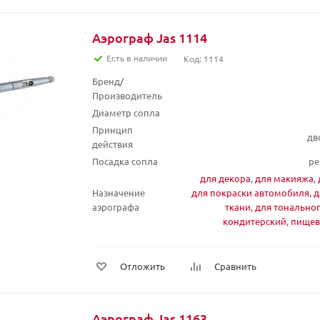
Аэрограф Jas 1114
Есть в наличии
Код: 1114
Бренд/
Производитель
Диаметр сопла
Принцип
дв
действия
Посадка сопла
ре
для декора
,
для макияжа
,
Назначение
для покраски автомобиля
,
д
аэрографа
ткани
,
для тонально
кондитерский
,
пищев
Отложить
Сравнить
Аэрограф Jas 1163