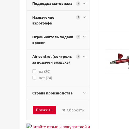
Подводка материала
?
Назначение
?
аэрографа
Ограничитель подачи
?
краски
Air control (контроль
?
за подачей воздуха)
да (
29
)
нет (
74
)
Страна производства
Сбросить