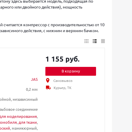
этому здесь выбирается модель, подходящая по
арного или двойного действия), мощность
ой считается компрессор с производительностью от 10
езависимого действия, с нижним и верхним бачком.
1 155 руб.
В корзину
JAS
Самовывоз
Курьер, ТК
0,2 мм
ойной, независимый
зьбовое соединение
для моделирования
,
томобиля
,
для ткани
,
рский
, маникюрный,