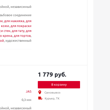
ойной, независимый
зьбовое соединение
ии
,
для макияжа
,
для
и кожи
,
для покраски
си стен
,
для тату
,
для
го крема
,
для тортов
,
ой
, художественный
1 779 руб.
В корзину
JAS
Самовывоз
Курьер, ТК
0,3 мм
ойной, независимый