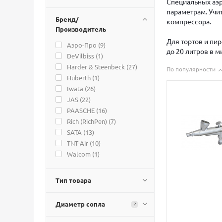
Специальных аэр
параметрам. Учи
Бренд/
компрессора.
Производитель
Для тортов и пир
Аэро-Про (
9
)
до 20 литров в 
DeVilbiss (
1
)
Harder & Steenbeck (
27
)
По популярности
Huberth (
1
)
Iwata (
26
)
JAS (
22
)
PAASCHE (
16
)
Rich (RichPen) (
7
)
SATA (
13
)
TNT-Air (
10
)
Walcom (
1
)
Тип товара
Диаметр сопла
?