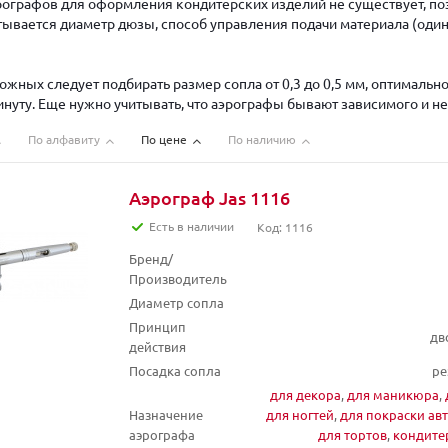
ографов для оформления кондитерских изделий не существует, по
тывается диаметр дюзы, способ управления подачи материала (один
ожных следует подбирать размер сопла от 0,3 до 0,5 мм, оптимальн
минуту. Еще нужно учитывать, что аэрографы бывают зависимого и н
По алфавиту
По цене
По наличию
Аэрограф Jas 1116
Есть в наличии
Код: 1116
Бренд/
Производитель
Диаметр сопла
Принцип
дв
действия
Посадка сопла
ре
для декора
,
для маникюра
,
Назначение
для ногтей
,
для покраски ав
аэрографа
для тортов
,
кондите