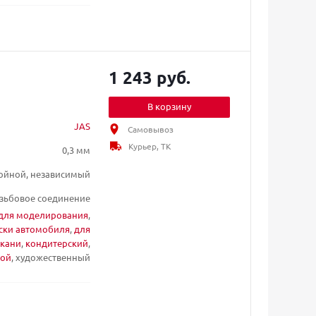
1 243 руб.
В корзину
JAS
Самовывоз
Курьер, ТК
0,3 мм
ойной, независимый
зьбовое соединение
для моделирования
,
ски автомобиля
,
для
ткани
,
кондитерский
,
ой
, художественный