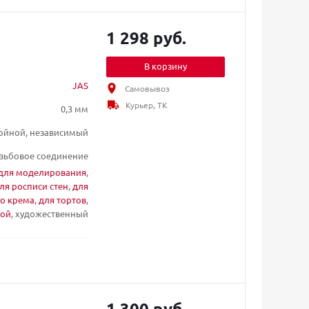
1 298 руб.
В корзину
JAS
Самовывоз
Курьер, ТК
0,3 мм
ойной, независимый
зьбовое соединение
для моделирования
,
ля росписи стен
,
для
го крема
,
для тортов
,
ой
, художественный
1 300 руб.