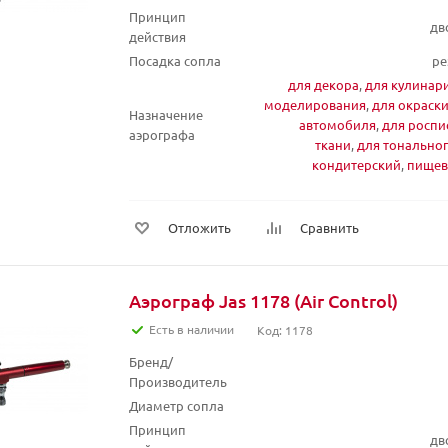
Принцип
дв
действия
Посадка сопла
ре
для декора
,
для кулинар
моделирования
,
для окраск
Назначение
автомобиля
,
для роспи
аэрографа
ткани
,
для тонально
кондитерский
,
пищев
Отложить
Сравнить
Аэрограф Jas 1178 (Air Control)
Есть в наличии
Код: 1178
Бренд/
Производитель
Диаметр сопла
Принцип
дв