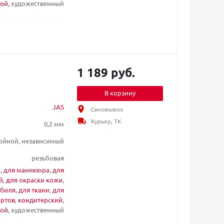
ой
, художественный
1 189 руб.
В корзину
JAS
Самовывоз
Курьер, ТК
0,2 мм
ойной, независимый
резьбовая
и
,
для маникюра
,
для
й
,
для окраски кожи
,
обиля
,
для ткани
,
для
ортов
,
кондитерский
,
ой
, художественный