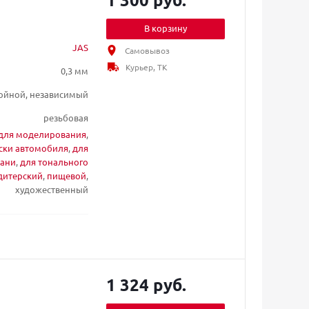
В корзину
JAS
Самовывоз
Курьер, ТК
0,3 мм
ойной, независимый
резьбовая
для моделирования
,
ски автомобиля
,
для
кани
,
для тонального
дитерский
,
пищевой
,
художественный
1 324 руб.