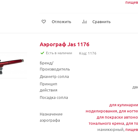
пищев
Отложить
Сравнить
Аэрограф Jas 1176
Есть в наличии
Код: 1176
Бренд/
Производитель
Диаметр сопла
Принцип
дв
действия
Посадка сопла
для кулинари
моделирования
,
для ногте
Назначение
для покраски автом
аэрографа
тонального крема
,
для т
маникюрный,
пищев