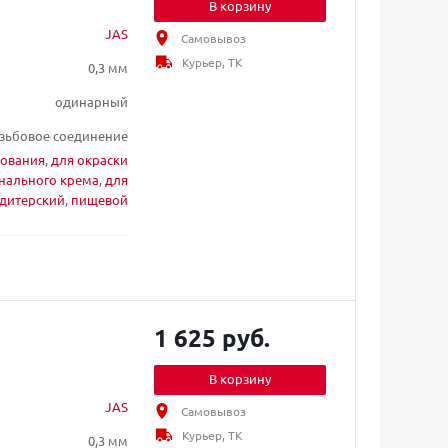
В корзину
JAS
Самовывоз
Курьер, ТК
0,3 мм
одинарный
зьбовое соединение
ования
,
для окраски
онального крема
,
для
дитерский
,
пищевой
1 625 руб.
В корзину
JAS
Самовывоз
Курьер, ТК
0,3 мм