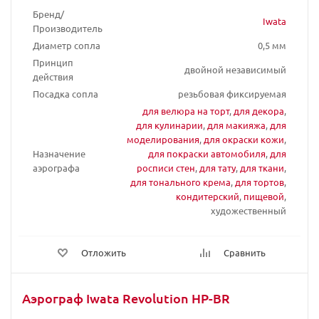
Бренд/
Iwata
Производитель
Диаметр сопла
0,5 мм
Принцип
двойной независимый
действия
Посадка сопла
резьбовая фиксируемая
для велюра на торт
,
для декора
,
для кулинарии
,
для макияжа
,
для
моделирования
,
для окраски кожи
,
Назначение
для покраски автомобиля
,
для
аэрографа
росписи стен
,
для тату
,
для ткани
,
для тонального крема
,
для тортов
,
кондитерский
,
пищевой
,
художественный
Отложить
Сравнить
Аэрограф Iwata Revolution HP-BR