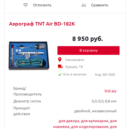
Отложить
Сравнить
Аэрограф TNT Air BD-182K
8 950 руб.
В корзину
Самовывоз
Курьер, ТК
Есть в наличии
Код: BD-182K
Бренд/
TNT-Air
Производитель
Диаметр сопла
0,3; 0,5; 0,8 мм
Принцип
двойной, независимый
действия
для декора
,
для кулинарии
,
для
макияжа
,
для моделирования
,
для