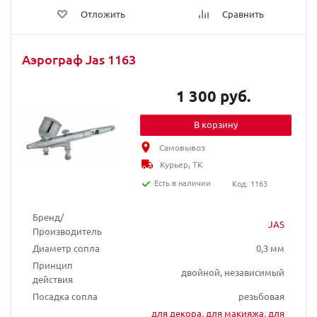
Отложить
Сравнить
Аэрограф Jas 1163
1 300 руб.
В корзину
Самовывоз
Курьер, ТК
Есть в наличии
Код: 1163
Бренд/
JAS
Производитель
Диаметр сопла
0,3 мм
Принцип
двойной, независимый
действия
Посадка сопла
резьбовая
для декора
,
для макияжа
,
для