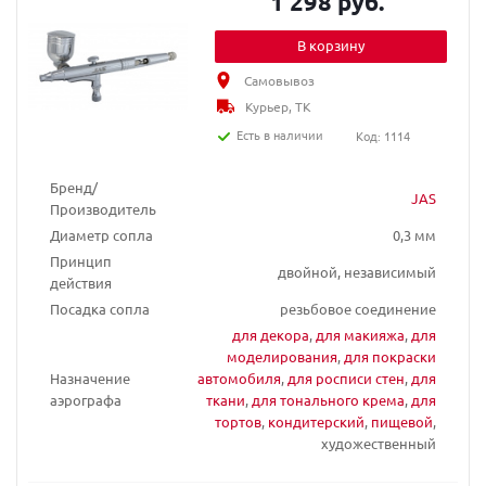
1 298 руб.
В корзину
Самовывоз
Курьер, ТК
Есть в наличии
Код: 1114
Бренд/
JAS
Производитель
Диаметр сопла
0,3 мм
Принцип
двойной, независимый
действия
Посадка сопла
резьбовое соединение
для декора
,
для макияжа
,
для
моделирования
,
для покраски
Назначение
автомобиля
,
для росписи стен
,
для
аэрографа
ткани
,
для тонального крема
,
для
тортов
,
кондитерский
,
пищевой
,
художественный