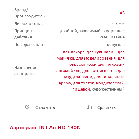
Бренд/
JAS
Производитель
Диаметр сопла
0,3 мм
Принцип
двойной, зависимый, внутреннее
действия
смешивание
Посадка сопла
конусная
для декора
,
для кулинарии
,
для
макияжа
,
для моделирования
,
для
окраски кожи
,
для покраски
Назначение
автомобиля
,
для росписи стен
,
для
аэрографа
тату
,
для ткани
,
для тонального
крема
,
для тортов
,
кондитерский
,
пищевой
, художественный
Отложить
Сравнить
Аэрограф TNT Air BD-130K