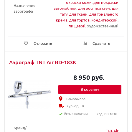
окраски кожи
,
для покраски
Назначение
автомобиля
,
для росписи стен
,
для
аэрографа
тату
,
для ткани
,
для тонального
крема
,
для тортов
,
кондитерский
,
пищевой
, художественный
Отложить
Сравнить
Аэрограф TNT Air BD-183K
8 950 руб.
В корзину
Самовывоз
Курьер, ТК
Есть в наличии
Код: BD-183K
Бренд/
TNT-Air