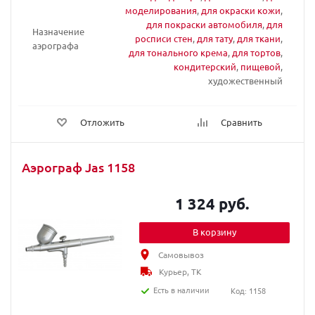
моделирования
,
для окраски кожи
,
для покраски автомобиля
,
для
Назначение
росписи стен
,
для тату
,
для ткани
,
аэрографа
для тонального крема
,
для тортов
,
кондитерский
,
пищевой
,
художественный
Отложить
Сравнить
Аэрограф Jas 1158
1 324 руб.
В корзину
Самовывоз
Курьер, ТК
Есть в наличии
Код: 1158