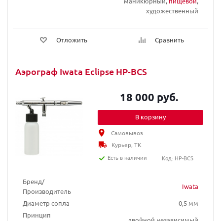
маникюрный,
пищевой
,
художественный
Отложить
Сравнить
Аэрограф Iwata Eclipse HP-BCS
18 000 руб.
В корзину
Самовывоз
Курьер, ТК
Есть в наличии
Код: HP-BCS
Бренд/
Iwata
Производитель
Диаметр сопла
0,5 мм
Принцип
двойной независимый