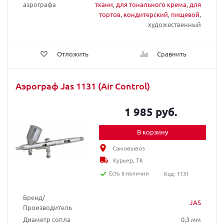
аэрографа
ткани
,
для тонального крема
,
для
тортов
,
кондитерский
,
пищевой
,
художественный
Отложить
Сравнить
Аэрограф Jas 1131 (Air Control)
1 985 руб.
В корзину
Самовывоз
Курьер, ТК
Есть в наличии
Код: 1131
Бренд/
JAS
Производитель
Диаметр сопла
0,3 мм