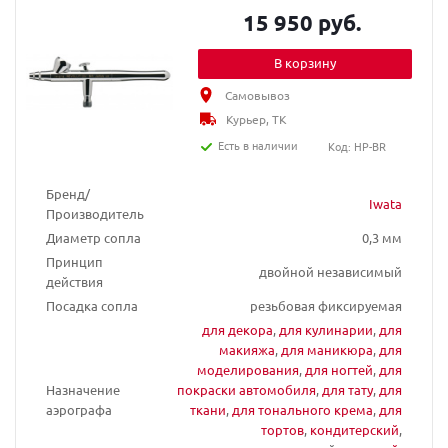
15 950 руб.
В корзину
Самовывоз
Курьер, ТК
Есть в наличии
Код: HP-BR
Бренд/
Iwata
Производитель
Диаметр сопла
0,3 мм
Принцип
двойной независимый
действия
Посадка сопла
резьбовая фиксируемая
для декора
,
для кулинарии
,
для
макияжа
,
для маникюра
,
для
моделирования
,
для ногтей
,
для
Назначение
покраски автомобиля
,
для тату
,
для
аэрографа
ткани
,
для тонального крема
,
для
тортов
,
кондитерский
,