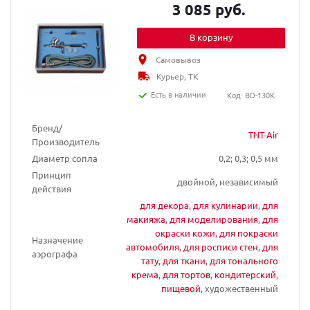
3 085 руб.
В корзину
Самовывоз
Курьер, ТК
Есть в наличии
Код: BD-130K
Бренд/
TNT-Air
Производитель
Диаметр сопла
0,2; 0,3; 0,5 мм
Принцип
двойной, независимый
действия
для декора
,
для кулинарии
,
для
макияжа
,
для моделирования
,
для
окраски кожи
,
для покраски
Назначение
автомобиля
,
для росписи стен
,
для
аэрографа
тату
,
для ткани
,
для тонального
крема
,
для тортов
,
кондитерский
,
пищевой
, художественный