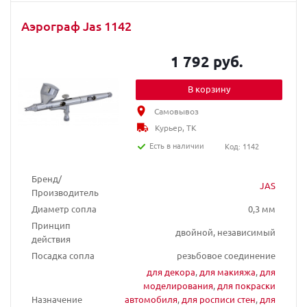
Аэрограф Jas 1142
1 792 руб.
В корзину
Самовывоз
Курьер, ТК
Есть в наличии
Код: 1142
Бренд/
JAS
Производитель
Диаметр сопла
0,3 мм
Принцип
двойной, независимый
действия
Посадка сопла
резьбовое соединение
для декора
,
для макияжа
,
для
моделирования
,
для покраски
Назначение
автомобиля
,
для росписи стен
,
для