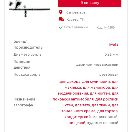
В корзину
Самовывоз
Курьер, ТК
Есть в наличии
Код: N 4500
Бренд/
Iwata
Производитель
Диаметр сопла
0,35 мм
Принцип
двойной независимый
действия
Посадка сопла
резьбовая
для декора
,
для кулинарии
,
для
макияжа
,
для маникюра
,
для
моделирования
,
для ногтей
,
для
Назначение
покраски автомобиля
,
для росписи
аэрографа
стен
,
для тату
,
для ткани
,
для
тонального крема
,
для тортов
,
кондитерский
, маникюрный,
пищевой
, художественный