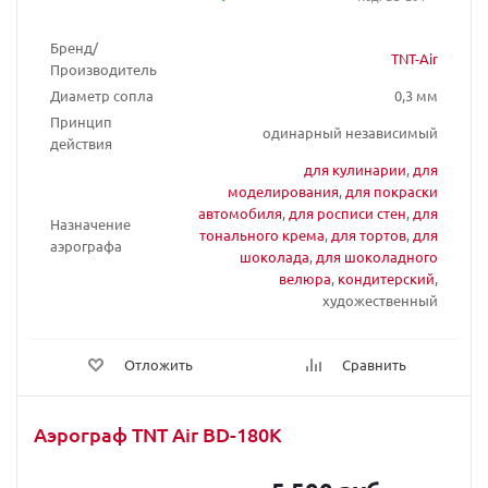
Бренд/
TNT-Air
Производитель
Диаметр сопла
0,3 мм
Принцип
одинарный независимый
действия
для кулинарии
,
для
моделирования
,
для покраски
автомобиля
,
для росписи стен
,
для
Назначение
тонального крема
,
для тортов
,
для
аэрографа
шоколада
,
для шоколадного
велюра
,
кондитерский
,
художественный
Отложить
Сравнить
Аэрограф TNT Air BD-180K