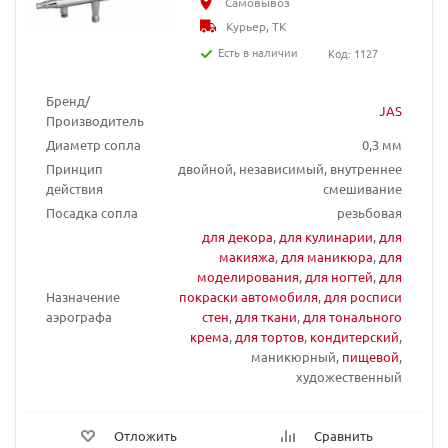
Самовывоз
Курьер, ТК
Есть в наличии
Код: 1127
Бренд/
JAS
Производитель
Диаметр сопла
0,3 мм
Принцип
двойной, независимый, внутреннее
действия
смешивание
Посадка сопла
резьбовая
для декора
,
для кулинарии
,
для
макияжа
,
для маникюра
,
для
моделирования
,
для ногтей
,
для
Назначение
покраски автомобиля
,
для росписи
аэрографа
стен
,
для ткани
,
для тонального
крема
,
для тортов
,
кондитерский
,
маникюрный,
пищевой
,
художественный
Отложить
Сравнить