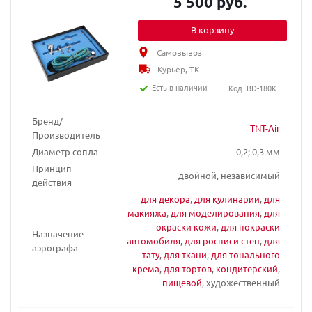
5 500 руб.
В корзину
Самовывоз
Курьер, ТК
Есть в наличии
Код: BD-180K
Бренд/
TNT-Air
Производитель
Диаметр сопла
0,2; 0,3 мм
Принцип
двойной, независимый
действия
для декора
,
для кулинарии
,
для
макияжа
,
для моделирования
,
для
окраски кожи
,
для покраски
Назначение
автомобиля
,
для росписи стен
,
для
аэрографа
тату
,
для ткани
,
для тонального
крема
,
для тортов
,
кондитерский
,
пищевой
, художественный