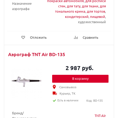
покраски автомобиля
,
для росписи
Назначение
стен
,
для тату
,
для ткани
,
для
аэрографа
тонального крема
,
для тортов
,
кондитерский
,
пищевой
,
художественный
Отложить
Сравнить
Аэрограф TNT Air BD-135
2 987 руб.
В корзину
Самовывоз
Курьер, ТК
Есть в наличии
Код: BD-135
Бренд/
TNT-Air