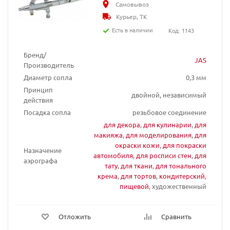
Самовывоз
Курьер, ТК
Есть в наличии
Код: 1143
Бренд/
JAS
Производитель
Диаметр сопла
0,3 мм
Принцип
двойной, независимый
действия
Посадка сопла
резьбовое соединение
для декора
,
для кулинарии
,
для
макияжа
,
для моделирования
,
для
окраски кожи
,
для покраски
Назначение
автомобиля
,
для росписи стен
,
для
аэрографа
тату
,
для ткани
,
для тонального
крема
,
для тортов
,
кондитерский
,
пищевой
, художественный
Отложить
Сравнить