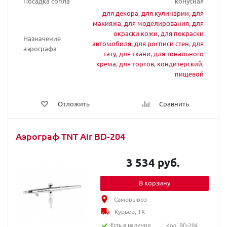
Посадка сопла
конусная
для декора
,
для кулинарии
,
для
макияжа
,
для моделирования
,
для
окраски кожи
,
для покраски
Назначение
автомобиля
,
для росписи стен
,
для
аэрографа
тату
,
для ткани
,
для тонального
крема
,
для тортов
,
кондитерский
,
пищевой
Отложить
Сравнить
Аэрограф TNT Air BD-204
3 534 руб.
В корзину
Самовывоз
Курьер, ТК
Есть в наличии
Код: BD-204