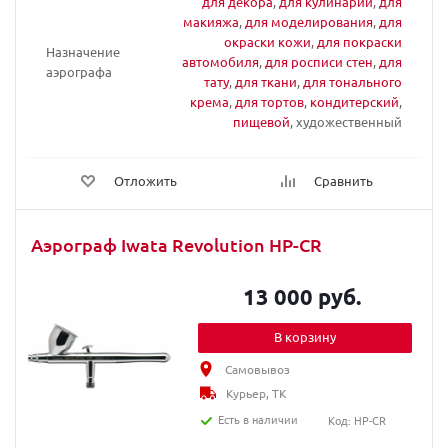
для декора
,
для кулинарии
,
для
макияжа
,
для моделирования
,
для
окраски кожи
,
для покраски
Назначение
автомобиля
,
для росписи стен
,
для
аэрографа
тату
,
для ткани
,
для тонального
крема
,
для тортов
,
кондитерский
,
пищевой
, художественный
Отложить
Сравнить
Аэрограф Iwata Revolution HP-CR
13 000 руб.
В корзину
Самовывоз
Курьер, ТК
Есть в наличии
Код: HP-CR