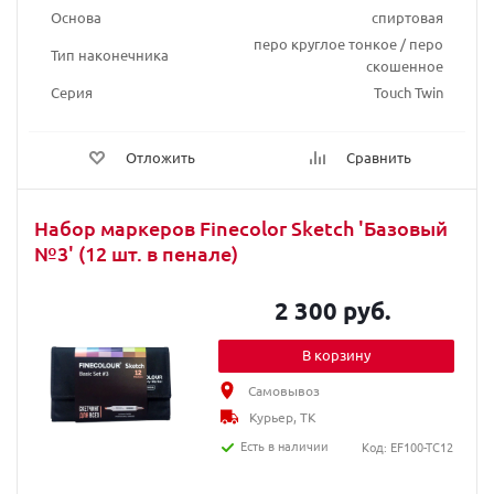
Основа
спиртовая
перо круглое тонкое / перо
Тип наконечника
скошенное
Серия
Touch Twin
Отложить
Сравнить
Набор маркеров Finecolor Sketch 'Базовый
№3' (12 шт. в пенале)
2 300 руб.
В корзину
Самовывоз
Курьер, ТК
Есть в наличии
Код: EF100-TC12