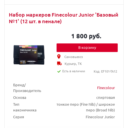
Набор маркеров Finecolour Junior 'Базовый
№1' (12 шт. в пенале)
1 800 руб.
В корзину
Самовывоз
Курьер, ТК
Есть в наличии
Код: EF101-TA12
Бренд/
Finecolour
Производитель
Основа
спиртовая
Тип
тонкое перо (Fine Nib) / широкое
наконечника
перо (Broad Nib)
Серия
Finecolour Junior