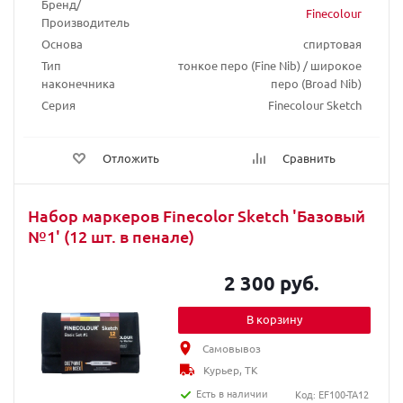
Бренд/
Finecolour
Производитель
Основа
спиртовая
Тип
тонкое перо (Fine Nib) / широкое
наконечника
перо (Broad Nib)
Серия
Finecolour Sketch
Отложить
Сравнить
Набор маркеров Finecolor Sketch 'Базовый
№1' (12 шт. в пенале)
2 300 руб.
В корзину
Самовывоз
Курьер, ТК
Есть в наличии
Код: EF100-TA12