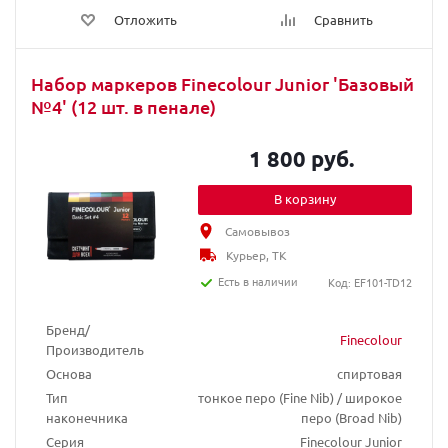
Отложить
Сравнить
Набор маркеров Finecolour Junior 'Базовый
№4' (12 шт. в пенале)
1 800 руб.
В корзину
Самовывоз
Курьер, ТК
Есть в наличии
Код: EF101-TD12
Бренд/
Finecolour
Производитель
Основа
спиртовая
Тип
тонкое перо (Fine Nib) / широкое
наконечника
перо (Broad Nib)
Серия
Finecolour Junior