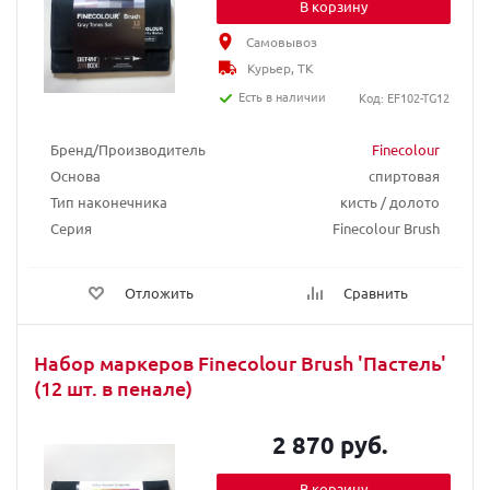
В корзину
Самовывоз
Курьер, ТК
Есть в наличии
Код: EF102-TG12
Бренд/Производитель
Finecolour
Основа
спиртовая
Тип наконечника
кисть / долото
Серия
Finecolour Brush
Отложить
Сравнить
Набор маркеров Finecolour Brush 'Пастель'
(12 шт. в пенале)
2 870 руб.
В корзину