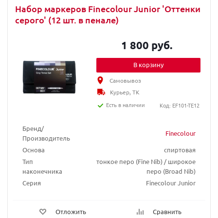
Набор маркеров Finecolour Junior 'Оттенки
серого' (12 шт. в пенале)
1 800 руб.
В корзину
Самовывоз
Курьер, ТК
Есть в наличии
Код: EF101-TE12
Бренд/
Finecolour
Производитель
Основа
спиртовая
Тип
тонкое перо (Fine Nib) / широкое
наконечника
перо (Broad Nib)
Серия
Finecolour Junior
Отложить
Сравнить