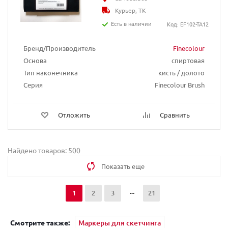
Курьер, ТК
Есть в наличии
Код: EF102-TA12
Бренд/Производитель
Finecolour
Основа
спиртовая
Тип наконечника
кисть / долото
Серия
Finecolour Brush
Отложить
Сравнить
Найдено товаров: 500
Показать еще
1
2
3
21
Смотрите также:
Маркеры для скетчинга