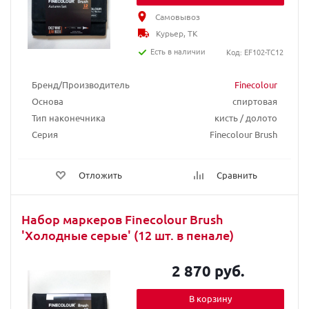
Самовывоз
Курьер, ТК
Есть в наличии
Код: EF102-TC12
Бренд/Производитель
Finecolour
Основа
спиртовая
Тип наконечника
кисть / долото
Серия
Finecolour Brush
Отложить
Сравнить
Набор маркеров Finecolour Brush
'Холодные серые' (12 шт. в пенале)
2 870 руб.
В корзину