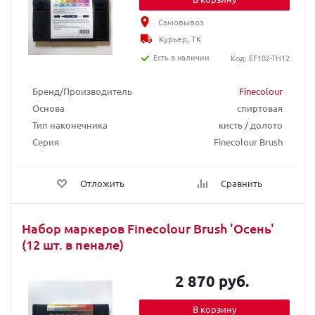
Самовывоз
Курьер, ТК
Есть в наличии
Код: EF102-TH12
Бренд/Производитель
Finecolour
Основа
спиртовая
Тип наконечника
кисть / долото
Серия
Finecolour Brush
Отложить
Сравнить
Набор маркеров Finecolour Brush 'Осень'
(12 шт. в пенале)
2 870 руб.
В корзину