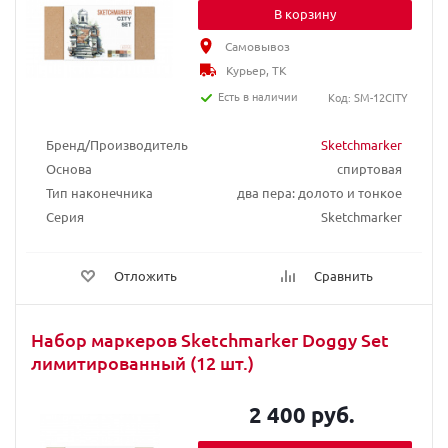
В корзину
Самовывоз
Курьер, ТК
Есть в наличии
Код: SM-12CITY
Бренд/Производитель
Sketchmarker
Основа
спиртовая
Тип наконечника
два пера: долото и тонкое
Серия
Sketchmarker
Отложить
Сравнить
Набор маркеров Sketchmarker Doggy Set
лимитированный (12 шт.)
2 400 руб.