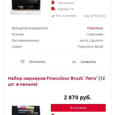
Самовывоз
Курьер, ТК
Есть в наличии
Код: EF102-TD12
Бренд/Производитель
Finecolour
Основа
спиртовая
Тип наконечника
кисть / долото
Серия
Finecolour Brush
Отложить
Сравнить
Набор маркеров Finecolour Brush 'Лето' (12
шт. в пенале)
2 870 руб.
В корзину