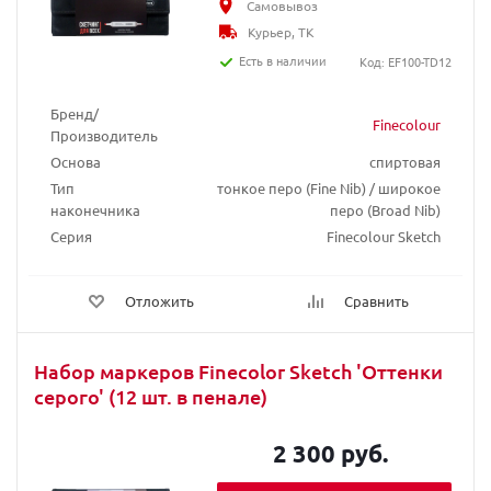
Самовывоз
Курьер, ТК
Есть в наличии
Код: EF100-TD12
Бренд/
Finecolour
Производитель
Основа
спиртовая
Тип
тонкое перо (Fine Nib) / широкое
наконечника
перо (Broad Nib)
Серия
Finecolour Sketch
Отложить
Сравнить
Набор маркеров Finecolor Sketch 'Оттенки
серого' (12 шт. в пенале)
2 300 руб.