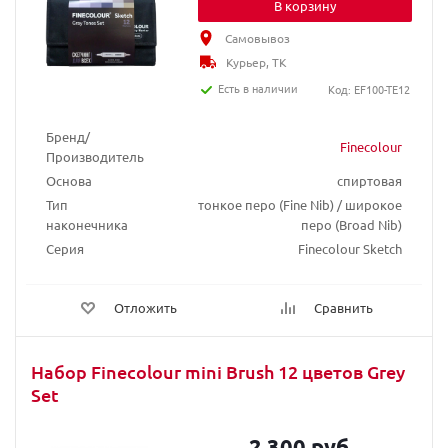
В корзину
Самовывоз
Курьер, ТК
Есть в наличии
Код: EF100-TE12
Бренд/
Finecolour
Производитель
Основа
спиртовая
Тип
тонкое перо (Fine Nib) / широкое
наконечника
перо (Broad Nib)
Серия
Finecolour Sketch
Отложить
Сравнить
Набор Finecolour mini Brush 12 цветов Grey
Set
2 300 руб.