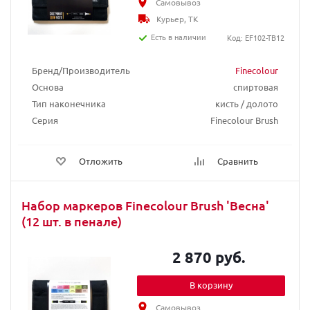
Самовывоз
Курьер, ТК
Есть в наличии
Код: EF102-TB12
Бренд/Производитель
Finecolour
Основа
спиртовая
Тип наконечника
кисть / долото
Серия
Finecolour Brush
Отложить
Сравнить
Набор маркеров Finecolour Brush 'Весна'
(12 шт. в пенале)
2 870 руб.
В корзину
Самовывоз