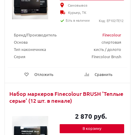
Самовывоз
Курьер, ТК
Есть в наличии
Код: EF102-TE12
Бренд/Производитель
Finecolour
Основа
спиртовая
Тип наконечника
кисть / долото
Серия
Finecolour Brush
Отложить
Сравнить
Набор маркеров Finecolour BRUSH 'Теплые
серые' (12 шт. в пенале)
2 870 руб.
В корзину