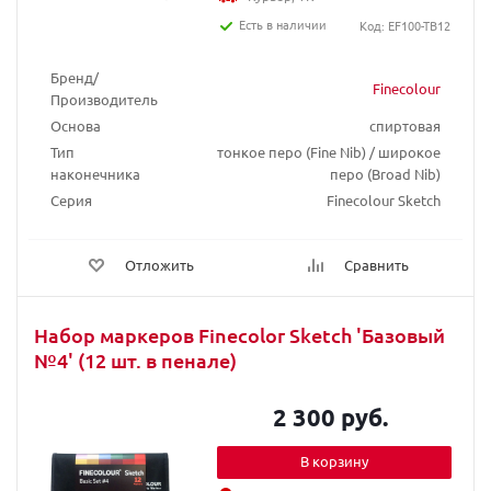
Есть в наличии
Код: EF100-TB12
Бренд/
Finecolour
Производитель
Основа
спиртовая
Тип
тонкое перо (Fine Nib) / широкое
наконечника
перо (Broad Nib)
Серия
Finecolour Sketch
Отложить
Сравнить
Набор маркеров Finecolor Sketch 'Базовый
№4' (12 шт. в пенале)
2 300 руб.
В корзину