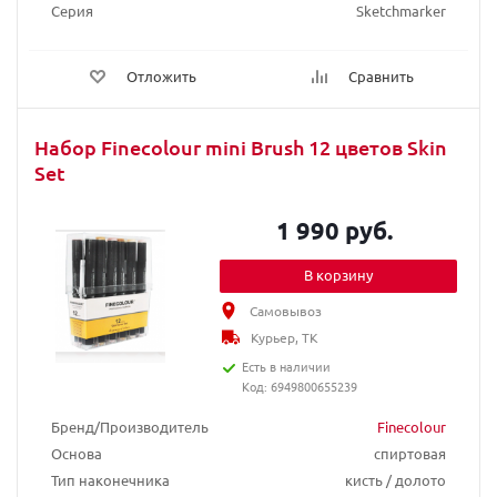
Серия
Sketchmarker
Отложить
Сравнить
Набор Finecolour mini Brush 12 цветов Skin
Set
1 990 руб.
В корзину
Самовывоз
Курьер, ТК
Есть в наличии
Код: 6949800655239
Бренд/Производитель
Finecolour
Основа
спиртовая
Тип наконечника
кисть / долото