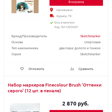
В корзину
Самовывоз
Курьер, ТК
Есть в наличии
Код: SM-12DOGGY
Бренд/Производитель
Sketchmarker
Основа
спиртовая
Тип наконечника
два пера: долото и тонкое
Серия
Sketchmarker
Отложить
Сравнить
Набор маркеров Finecolour Brush 'Оттенки
серого' (12 шт. в пенале)
2 870 руб.