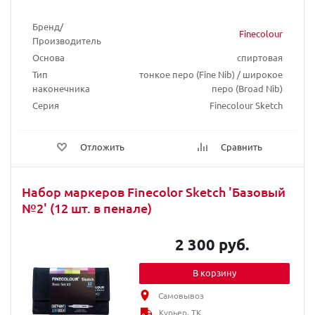
Бренд/
Finecolour
Производитель
Основа
спиртовая
Тип
тонкое перо (Fine Nib) / широкое
наконечника
перо (Broad Nib)
Серия
Finecolour Sketch
Отложить
Сравнить
Набор маркеров Finecolor Sketch 'Базовый
№2' (12 шт. в пенале)
2 300 руб.
В корзину
Самовывоз
Курьер, ТК