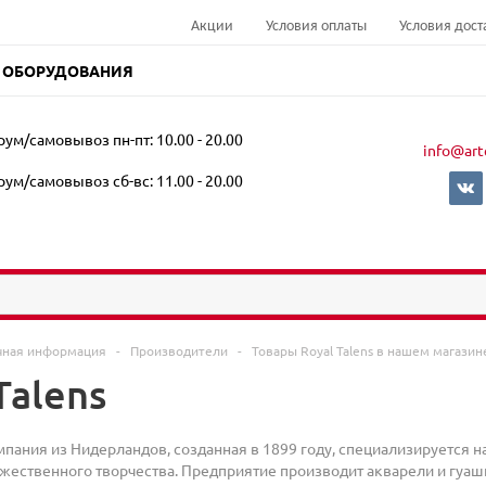
Акции
Условия оплаты
Условия дост
 ОБОРУДОВАНИЯ
ум/самовывоз пн-пт: 10.00 - 20.00
info@art
ум/самовывоз сб-вс: 11.00 - 20.00
чная информация
-
Производители
-
Товары Royal Talens в нашем магазин
Talens
омпания из Нидерландов, созданная в 1899 году, специализируется н
ожественного творчества. Предприятие производит акварели и гуаш