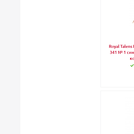
Royal Talen
341 № 1 син
к