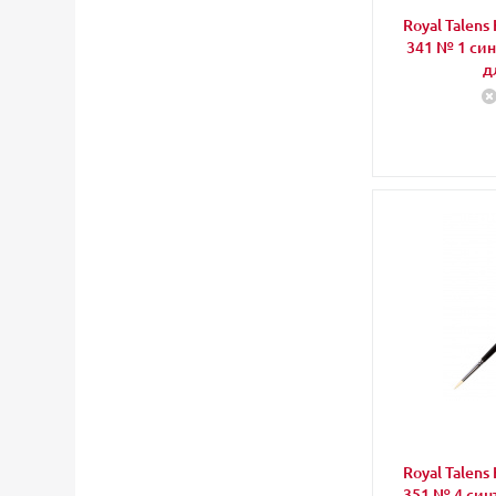
Royal Talen
341 № 1 син
д
Royal Talen
351 № 4 син