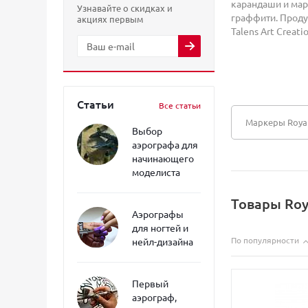
карандаши и мар
Узнавайте о скидках и
граффити. Проду
акциях первым
Talens Art Creati
Статьи
Все статьи
Маркеры Royal 
Выбор
аэрографа для
начинающего
моделиста
Товары Roy
Аэрографы
для ногтей и
По популярности
нейл-дизайна
Первый
аэрограф,