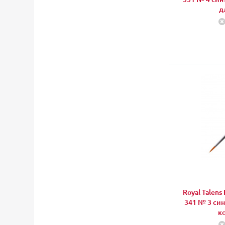
д
Royal Talen
341 № 3 син
к