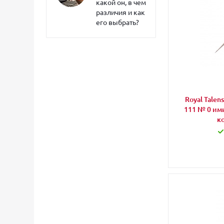
какой он, в чем
различия и как
его выбрать?
Royal Talen
111 № 0 им
к