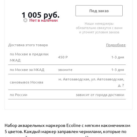
Под заказ
1 005 руб.
Нет в наличии
Наши менеджеры
обязательно свяжутся с вами
и уточнят условия заказа
Доставка этого товара
Подробнее
по Москве в пределах
450 Р
1-3 дня
МКАД
по Москве за МКАД
звоните
1-3 дня
м. Автозаводская, ул. Автозаводская,
самовывоз Москва
д. 7
по России
зависит от города доставки
Набор акварельных маркеров Ecoline c мягким наконечником
5 цветов. Каждый маркер заправлен чернилами, которые по