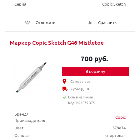
Серия
Copic Sketch
Отложить
Сравнить
Маркер Copic Sketch G46 Mistletoe
700 руб.
В корзину
Самовывоз
Курьер, ТК
Есть в наличии
Код: H21075-375
Бренд/
Copic
Производитель
Цвет
579e74
Основа
спиртовая