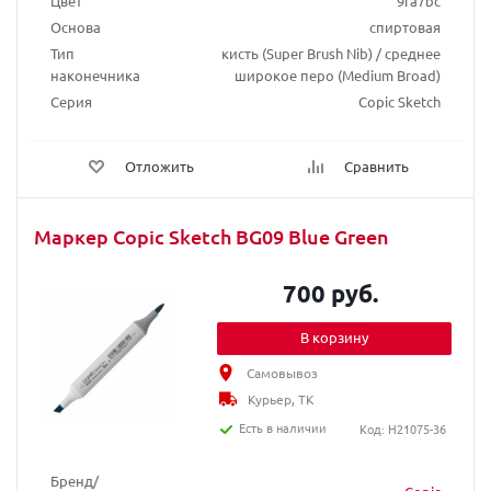
Цвет
9fa7bc
Основа
спиртовая
Тип
кисть (Super Brush Nib) / среднее
наконечника
широкое перо (Medium Broad)
Серия
Copic Sketch
Отложить
Сравнить
Маркер Copic Sketch BG09 Blue Green
700 руб.
В корзину
Самовывоз
Курьер, ТК
Есть в наличии
Код: H21075-36
Бренд/