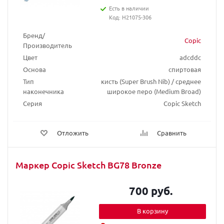
Есть в наличии
Код: H21075-306
Бренд/
Copic
Производитель
Цвет
adcddc
Основа
спиртовая
Тип
кисть (Super Brush Nib) / среднее
наконечника
широкое перо (Medium Broad)
Серия
Copic Sketch
Отложить
Сравнить
Маркер Copic Sketch BG78 Bronze
700 руб.
В корзину