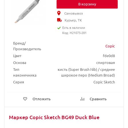
В корзину
Самовывоз
Курьер, ТК
Есть в наличии
Код: H21075-281
Бренд/
Copic
Производитель
Цвет
fde0d8
Основа
спиртовая
Тип
кисть (Super Brush Nib) / среднее
наконечника
широкое перо (Medium Broad)
Серия
Copic Sketch
Отложить
Сравнить
Маркер Copic Sketch BG49 Duck Blue