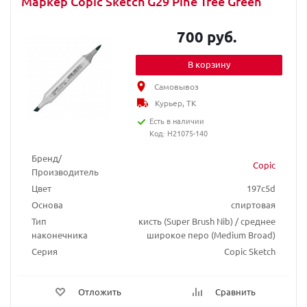
Маркер Copic Sketch G29 Pine Tree Green
700 руб.
В корзину
Самовывоз
Курьер, ТК
Есть в наличии
Код: H21075-140
Бренд/
Copic
Производитель
Цвет
197c5d
Основа
спиртовая
Тип
кисть (Super Brush Nib) / среднее
наконечника
широкое перо (Medium Broad)
Серия
Copic Sketch
Отложить
Сравнить