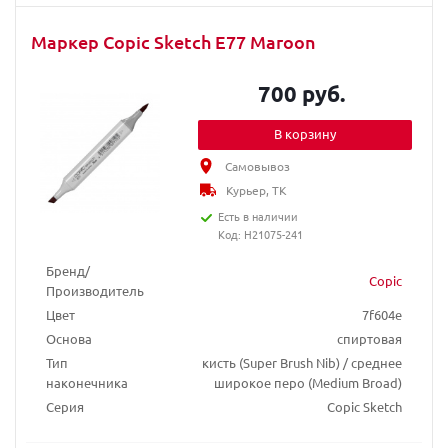
Маркер Copic Sketch E77 Maroon
700 руб.
В корзину
Самовывоз
Курьер, ТК
Есть в наличии
Код: H21075-241
Бренд/
Copic
Производитель
Цвет
7f604e
Основа
спиртовая
Тип
кисть (Super Brush Nib) / среднее
наконечника
широкое перо (Medium Broad)
Серия
Copic Sketch