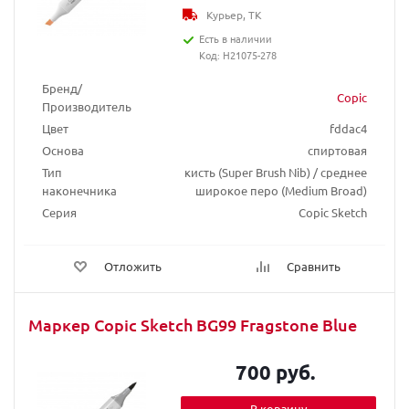
Курьер, ТК
Есть в наличии
Код: H21075-278
Бренд/
Copic
Производитель
Цвет
fddac4
Основа
спиртовая
Тип
кисть (Super Brush Nib) / среднее
наконечника
широкое перо (Medium Broad)
Серия
Copic Sketch
Отложить
Сравнить
Маркер Copic Sketch BG99 Fragstone Blue
700 руб.
В корзину