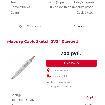
Тип
кисть (Super Brush Nib) / среднее
наконечника
широкое перо (Medium Broad)
Серия
Copic Sketch
Отложить
Сравнить
Маркер Copic Sketch BV34 Bluebell
700 руб.
В корзину
Самовывоз
Курьер, ТК
Есть в наличии
Код: H21075-371
Бренд/
Copic
Производитель