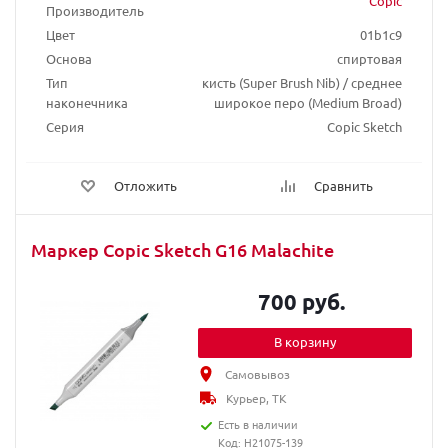
Copic
Производитель
Цвет
01b1c9
Основа
спиртовая
Тип
кисть (Super Brush Nib) / среднее
наконечника
широкое перо (Medium Broad)
Серия
Copic Sketch
Отложить
Сравнить
Маркер Copic Sketch G16 Malachite
700 руб.
В корзину
Самовывоз
Курьер, ТК
Есть в наличии
Код: H21075-139