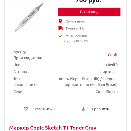
В корзину
Самовывоз
Курьер, ТК
Есть в наличии
Код: H21075-222
Бренд/
Copic
Производитель
Цвет
c8e6f0
Основа
спиртовая
Тип
кисть (Super Brush Nib) / среднее
наконечника
широкое перо (Medium Broad)
Серия
Copic Sketch
Отложить
Сравнить
Маркер Copic Sketch T1 Toner Gray