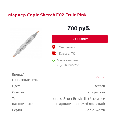
Маркер Copic Sketch E02 Fruit Pink
700 руб.
В корзину
Самовывоз
Курьер, ТК
Есть в наличии
Код: H21075-230
Бренд/
Copic
Производитель
Цвет
feece0
Основа
спиртовая
Тип
кисть (Super Brush Nib) / среднее
наконечника
широкое перо (Medium Broad)
Серия
Copic Sketch