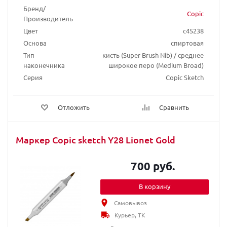
Бренд/
Copic
Производитель
Цвет
c45238
Основа
спиртовая
Тип
кисть (Super Brush Nib) / среднее
наконечника
широкое перо (Medium Broad)
Серия
Copic Sketch
Отложить
Сравнить
Маркер Copic sketch Y28 Lionet Gold
700 руб.
В корзину
Самовывоз
Курьер, ТК