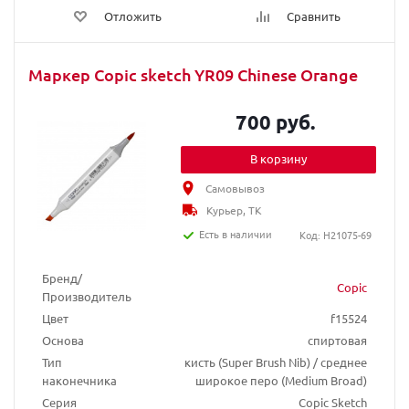
Отложить
Сравнить
Маркер Copic sketch YR09 Chinese Orange
700 руб.
В корзину
Самовывоз
Курьер, ТК
Есть в наличии
Код: H21075-69
Бренд/
Copic
Производитель
Цвет
f15524
Основа
спиртовая
Тип
кисть (Super Brush Nib) / среднее
наконечника
широкое перо (Medium Broad)
Серия
Copic Sketch