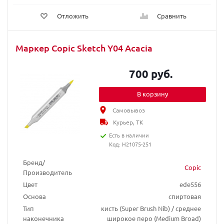
Отложить
Сравнить
Маркер Copic Sketch Y04 Acacia
700 руб.
В корзину
Самовывоз
Курьер, ТК
Есть в наличии
Код: H21075-251
Бренд/
Copic
Производитель
Цвет
ede556
Основа
спиртовая
Тип
кисть (Super Brush Nib) / среднее
наконечника
широкое перо (Medium Broad)