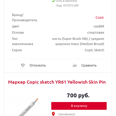
Есть в наличии
Код: H21075-269
Бренд/
Copic
Производитель
Цвет
caa869
Основа
спиртовая
Тип
кисть (Super Brush Nib) / среднее
наконечника
широкое перо (Medium Broad)
Серия
Copic Sketch
Отложить
Сравнить
Маркер Copic sketch YR61 Yellowish Skin Pin
700 руб.
В корзину
Самовывоз