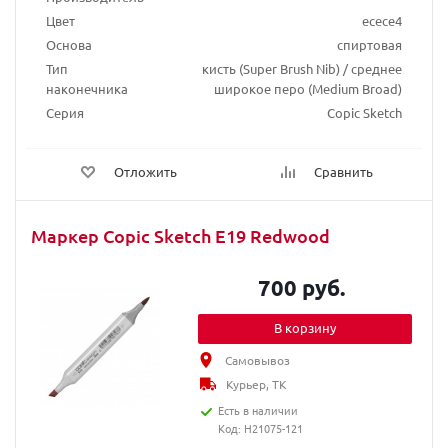
Цвет
ecece4
Основа
спиртовая
Тип
кисть (Super Brush Nib) / среднее
наконечника
широкое перо (Medium Broad)
Серия
Copic Sketch
Отложить
Сравнить
Маркер Copic Sketch E19 Redwood
700 руб.
В корзину
Самовывоз
Курьер, ТК
Есть в наличии
Код: H21075-121