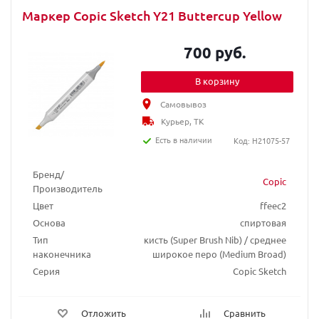
Маркер Copic Sketch Y21 Buttercup Yellow
700 руб.
В корзину
Самовывоз
Курьер, ТК
Есть в наличии
Код: H21075-57
Бренд/
Copic
Производитель
Цвет
ffeec2
Основа
спиртовая
Тип
кисть (Super Brush Nib) / среднее
наконечника
широкое перо (Medium Broad)
Серия
Copic Sketch
Отложить
Сравнить