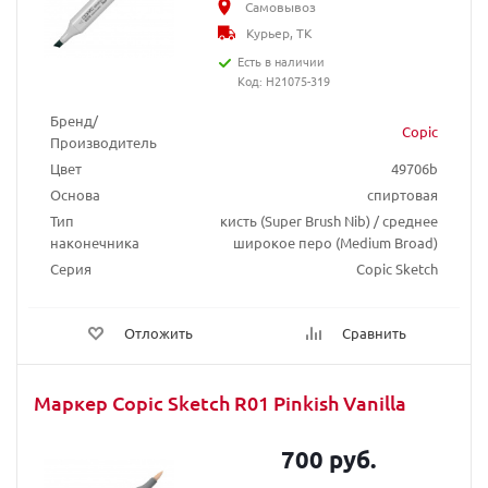
Самовывоз
Курьер, ТК
Есть в наличии
Код: H21075-319
Бренд/
Copic
Производитель
Цвет
49706b
Основа
спиртовая
Тип
кисть (Super Brush Nib) / среднее
наконечника
широкое перо (Medium Broad)
Серия
Copic Sketch
Отложить
Сравнить
Маркер Copic Sketch R01 Pinkish Vanilla
700 руб.