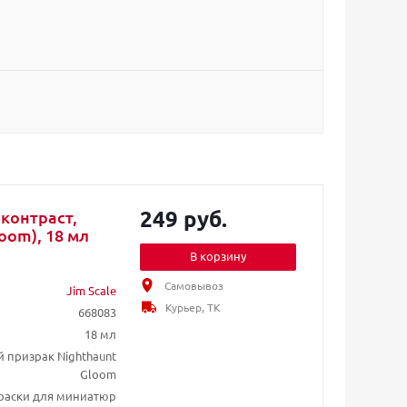
249 руб.
 контраст,
oom), 18 мл
В корзину
Самовывоз
Jim Scale
Курьер, ТК
668083
18 мл
й призрак Nighthaunt
Gloom
раски для миниатюр