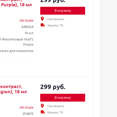
Purple), 18 мл
В корзину
Самовывоз
Jim Scale
Курьер, ТК
A882A4
18 мл
й Фиолетовый Void’s
Purple
раски для миниатюр
299 руб.
 контраст,
gion), 18 мл
В корзину
Самовывоз
Jim Scale
Курьер, ТК
2F487E