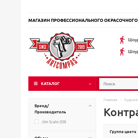
МАГАЗИН ПРОФЕССИОНАЛЬНОГО ОКРАСОЧНОГО
Шоур
Шоур
КАТАЛОГ
Главная
-
Художе
Бренд/
Контра
Производитель
Jim Scale (
59
)
Группа цвета
Объем