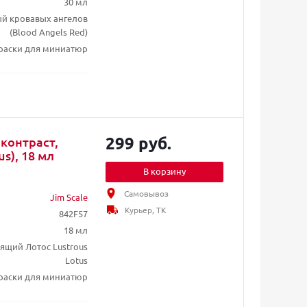
30 мл
ый кровавых ангелов
(Blood Angels Red)
раски для миниатюр
299 руб.
 контраст,
s), 18 мл
В корзину
Самовывоз
Jim Scale
Курьер, ТК
842F57
18 мл
тящий Лотос Lustrous
Lotus
раски для миниатюр