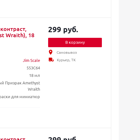
299 руб.
 контраст,
 Wraith), 18
В корзину
Самовывоз
Курьер, ТК
Jim Scale
553C64
18 мл
ый Призрак Amethyst
Wraith
раски для миниатюр
299 руб.
 контраст,