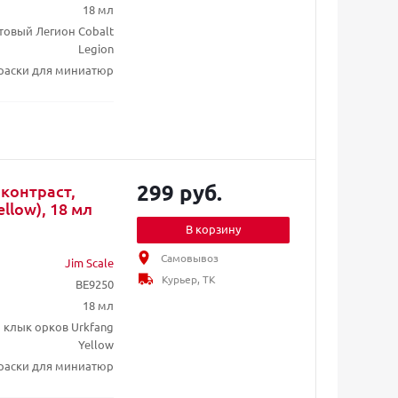
18 мл
товый Легион Cobalt
Legion
раски для миниатюр
299 руб.
 контраст,
llow), 18 мл
В корзину
Самовывоз
Jim Scale
Курьер, ТК
BE9250
18 мл
 клык орков Urkfang
Yellow
раски для миниатюр