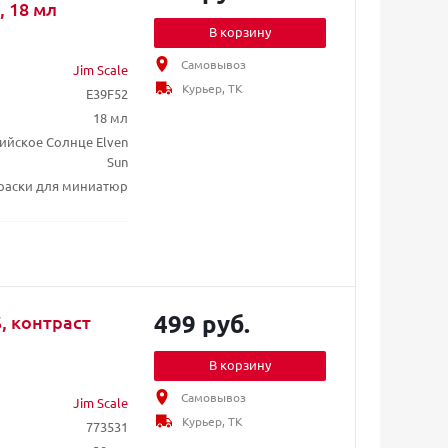
, 18 мл
В корзину
Самовывоз
Jim Scale
Курьер, ТК
E39F52
18 мл
ийское Солнце Elven
Sun
раски для миниатюр
499 руб.
, контраст
В корзину
Самовывоз
Jim Scale
Курьер, ТК
773531