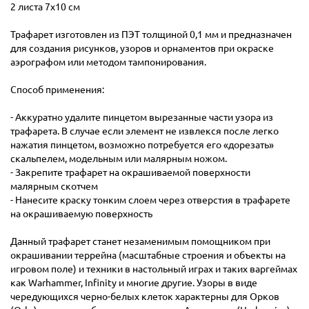
2 листа 7х10 см
Трафарет изготовлен из ПЭТ толщиной 0,1 мм и предназначен
для создания рисунков, узоров и орнаментов при окраске
аэрографом или методом тампонирования.
Способ применения:
- Аккуратно удалите пинцетом вырезанные части узора из
трафарета. В случае если элемент не извлекся после легко
нажатия пинцетом, возможно потребуется его «дорезать»
скальпелем, модельным или малярным ножом.
- Закрепите трафарет на окрашиваемой поверхности
малярным скотчем
- Нанесите краску тонким слоем через отверстия в трафарете
на окрашиваемую поверхность
Данный трафарет станет незаменимым помощником при
окрашивании террейна (масштабные строения и объекты на
игровом поле) и техники в настольный играх и таких варгеймах
как Warhammer, Infinity и многие другие. Узоры в виде
чередующихся черно-белых клеток характерны для Орков