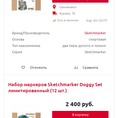
Самовывоз
Курьер, ТК
Есть в наличии
Код: SM-12CITY
Бренд/Производитель
Sketchmarker
Основа
спиртовая
Тип наконечника
два пера: долото и тонкое
Серия
Sketchmarker
Отложить
Сравнить
Набор маркеров Sketchmarker Doggy Set
лимитированный (12 шт.)
2 400 руб.
В корзину