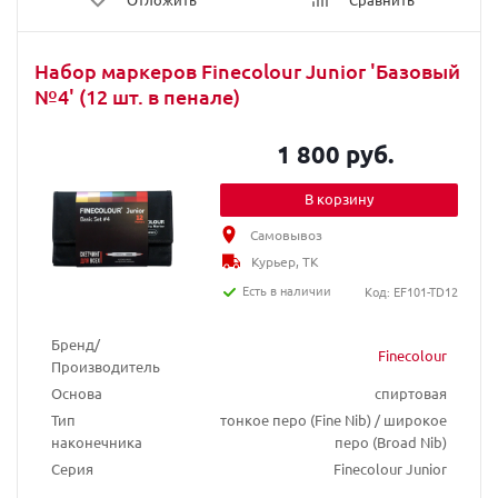
Набор маркеров Finecolour Junior 'Базовый
№4' (12 шт. в пенале)
1 800 руб.
В корзину
Самовывоз
Курьер, ТК
Есть в наличии
Код: EF101-TD12
Бренд/
Finecolour
Производитель
Основа
спиртовая
Тип
тонкое перо (Fine Nib) / широкое
наконечника
перо (Broad Nib)
Серия
Finecolour Junior