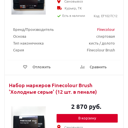
Самовывоз
Курьер, ТК
Есть в наличии
Код: EF102-TC12
Бренд/Производитель
Finecolour
Основа
спиртовая
Тип наконечника
кисть / долото
Серия
Finecolour Brush
Отложить
Сравнить
Набор маркеров Finecolour Brush
'Холодные серые' (12 шт. в пенале)
2 870 руб.
В корзину
Самовывоз