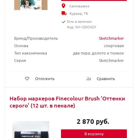
Самовывоз
Курьер, ТК
Есть в наличии
Код: SM-12DOGGY
Бренд/Производитель
Sketchmarker
Основа
спиртовая
Тип наконечника
два пера: долото и тонкое
Серия
Sketchmarker
Отложить
Сравнить
Набор маркеров Finecolour Brush 'Оттенки
серого' (12 шт. в пенале)
2 870 руб.
В корзину