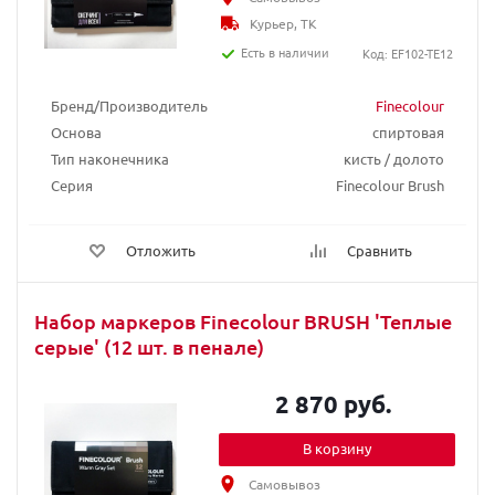
Курьер, ТК
Есть в наличии
Код: EF102-TE12
Бренд/Производитель
Finecolour
Основа
спиртовая
Тип наконечника
кисть / долото
Серия
Finecolour Brush
Отложить
Сравнить
Набор маркеров Finecolour BRUSH 'Теплые
серые' (12 шт. в пенале)
2 870 руб.
В корзину
Самовывоз