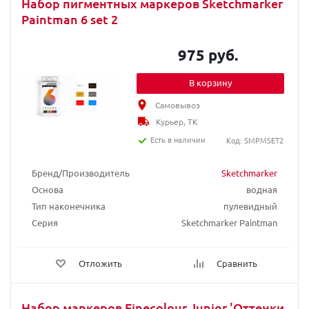
Набор пигментных маркеров Sketchmarker
Paintman 6 set 2
975 руб.
В корзину
Самовывоз
Курьер, ТК
Есть в наличии
Код: SMPMSET2
Бренд/Производитель
Sketchmarker
Основа
водная
Тип наконечника
пулевидный
Серия
Sketchmarker Paintman
Отложить
Сравнить
Набор маркеров Finecolour Junior 'Оттенки