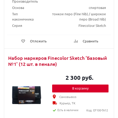
Производитель
Основа
спиртовая
Тип
тонкое перо (Fine Nib) / широкое
наконечника
перо (Broad Nib)
Серия
Finecolour Sketch
Отложить
Сравнить
Набор маркеров Finecolor Sketch 'Базовый
№1' (12 шт. в пенале)
2 300 руб.
В корзину
Самовывоз
Курьер, ТК
Есть в наличии
Код: EF100-TA12