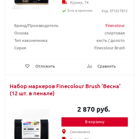
Курьер, ТК
Есть в наличии
Код: EF102-TB12
Бренд/Производитель
Finecolour
Основа
спиртовая
Тип наконечника
кисть / долото
Серия
Finecolour Brush
Отложить
Сравнить
Набор маркеров Finecolour Brush 'Весна'
(12 шт. в пенале)
2 870 руб.
В корзину
Самовывоз