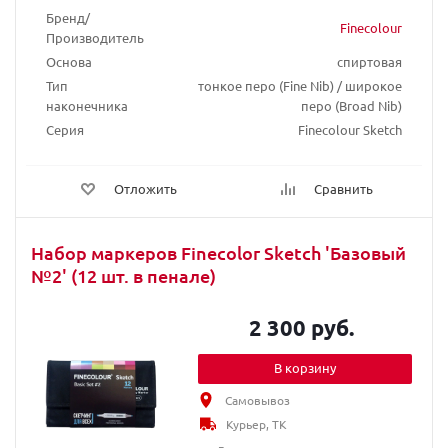
Бренд/
Finecolour
Производитель
Основа
спиртовая
Тип
тонкое перо (Fine Nib) / широкое
наконечника
перо (Broad Nib)
Серия
Finecolour Sketch
Отложить
Сравнить
Набор маркеров Finecolor Sketch 'Базовый
№2' (12 шт. в пенале)
2 300 руб.
В корзину
Самовывоз
Курьер, ТК