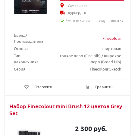
Самовывоз
Курьер, ТК
Есть в наличии
Код: EF100-TE12
Бренд/
Finecolour
Производитель
Основа
спиртовая
Тип
тонкое перо (Fine Nib) / широкое
наконечника
перо (Broad Nib)
Серия
Finecolour Sketch
Отложить
Сравнить
Набор Finecolour mini Brush 12 цветов Grey
Set
2 300 руб.