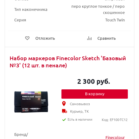
перо круглое тонкое / перо
Тип наконечника
скошенное
Серия
Touch Twin
Отложить
Сравнить
Набор маркеров Finecolor Sketch 'Базовый
№3' (12 шт. в пенале)
2 300 руб.
В корзину
Самовывоз
Курьер, ТК
Есть в наличии
Код: EF100-TC12
Бренд/
Finecolour