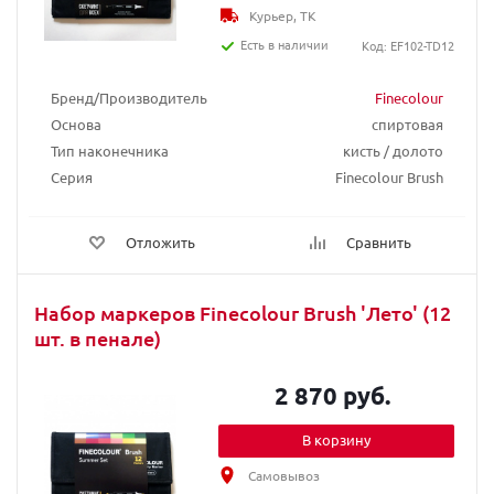
Курьер, ТК
Есть в наличии
Код: EF102-TD12
Бренд/Производитель
Finecolour
Основа
спиртовая
Тип наконечника
кисть / долото
Серия
Finecolour Brush
Отложить
Сравнить
Набор маркеров Finecolour Brush 'Лето' (12
шт. в пенале)
2 870 руб.
В корзину
Самовывоз