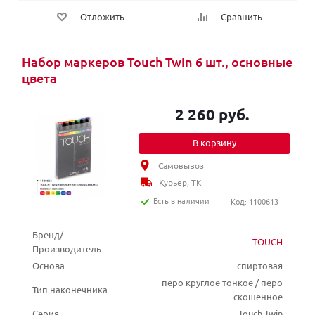
Отложить
Сравнить
Набор маркеров Touch Twin 6 шт., основные
цвета
2 260 руб.
В корзину
Самовывоз
Курьер, ТК
Есть в наличии
Код: 1100613
Бренд/
TOUCH
Производитель
Основа
спиртовая
перо круглое тонкое / перо
Тип наконечника
скошенное
Серия
Touch Twin