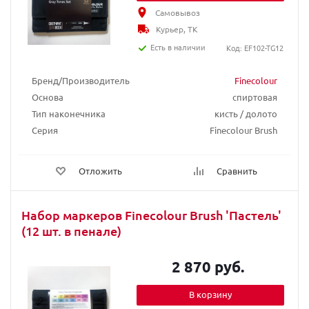
Самовывоз
Курьер, ТК
Есть в наличии
Код: EF102-TG12
Бренд/Производитель
Finecolour
Основа
спиртовая
Тип наконечника
кисть / долото
Серия
Finecolour Brush
Отложить
Сравнить
Набор маркеров Finecolour Brush 'Пастель'
(12 шт. в пенале)
2 870 руб.
В корзину