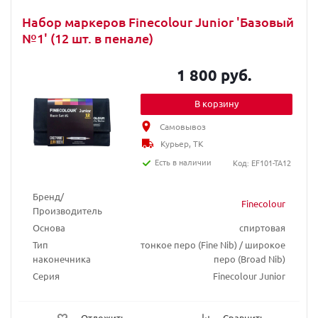
Набор маркеров Finecolour Junior 'Базовый
№1' (12 шт. в пенале)
1 800 руб.
В корзину
Самовывоз
Курьер, ТК
Есть в наличии
Код: EF101-TA12
Бренд/
Finecolour
Производитель
Основа
спиртовая
Тип
тонкое перо (Fine Nib) / широкое
наконечника
перо (Broad Nib)
Серия
Finecolour Junior
Отложить
Сравнить