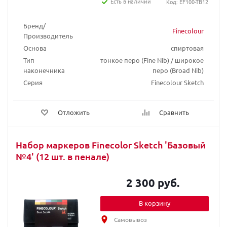
Есть в наличии
Код: EF100-TB12
Бренд/
Finecolour
Производитель
Основа
спиртовая
Тип
тонкое перо (Fine Nib) / широкое
наконечника
перо (Broad Nib)
Серия
Finecolour Sketch
Отложить
Сравнить
Набор маркеров Finecolor Sketch 'Базовый
№4' (12 шт. в пенале)
2 300 руб.
В корзину
Самовывоз