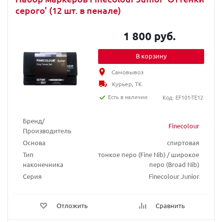
серого' (12 шт. в пенале)
1 800 руб.
В корзину
Самовывоз
Курьер, ТК
Есть в наличии
Код: EF101-TE12
Бренд/
Finecolour
Производитель
Основа
спиртовая
Тип
тонкое перо (Fine Nib) / широкое
наконечника
перо (Broad Nib)
Серия
Finecolour Junior
Отложить
Сравнить