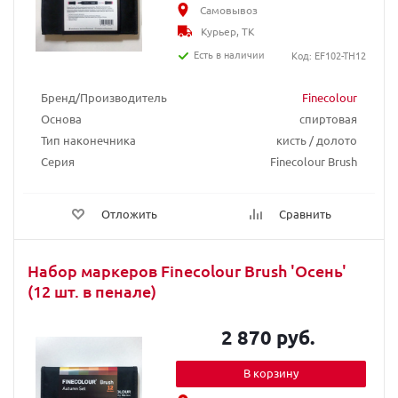
Самовывоз
Курьер, ТК
Есть в наличии
Код: EF102-TH12
Бренд/Производитель
Finecolour
Основа
спиртовая
Тип наконечника
кисть / долото
Серия
Finecolour Brush
Отложить
Сравнить
Набор маркеров Finecolour Brush 'Осень'
(12 шт. в пенале)
2 870 руб.
В корзину