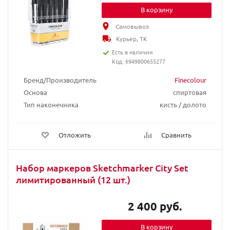
В корзину
Самовывоз
Курьер, ТК
Есть в наличии
Код: 6949800655277
Бренд/Производитель
Finecolour
Основа
спиртовая
Тип наконечника
кисть / долото
Отложить
Сравнить
Набор маркеров Sketchmarker City Set
лимитированный (12 шт.)
2 400 руб.
В корзину