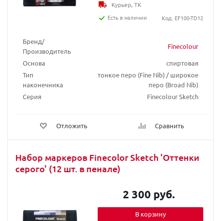
Курьер, ТК
Есть в наличии
Код: EF100-TD12
Бренд/
Finecolour
Производитель
Основа
спиртовая
Тип
тонкое перо (Fine Nib) / широкое
наконечника
перо (Broad Nib)
Серия
Finecolour Sketch
Отложить
Сравнить
Набор маркеров Finecolor Sketch 'Оттенки
серого' (12 шт. в пенале)
2 300 руб.
В корзину