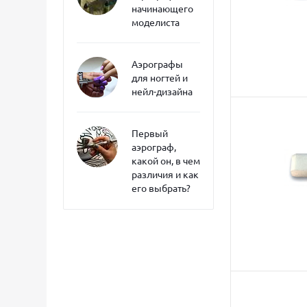
начинающего
моделиста
Аэрографы
для ногтей и
нейл-дизайна
Первый
аэрограф,
какой он, в чем
различия и как
его выбрать?