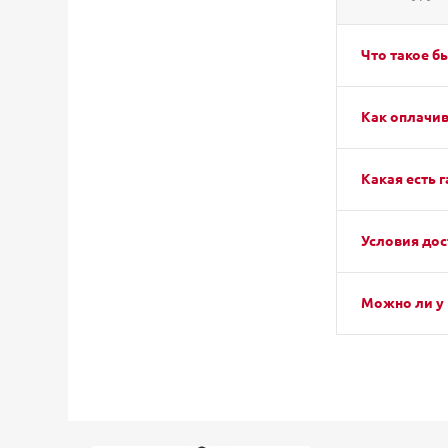
Что такое б
Как оплачив
Какая есть г
Условия дос
Можно ли у 