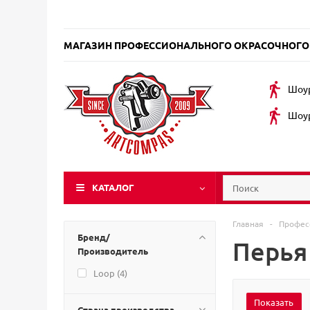
МАГАЗИН ПРОФЕССИОНАЛЬНОГО ОКРАСОЧНОГО
Шоур
Шоур
КАТАЛОГ
Главная
-
Профес
Бренд/
Перья
Производитель
Loop (
4
)
Страна производства