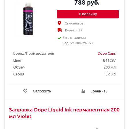
788 руб.
В корзину
Самовывоз
Курьер, ТК
Есть в наличии
Код: 5903089792253
Бренд/Производитель
Dope Cans
Цвет
B11C87
Объем
200 мл
Серия
Liquid
Отложить
Сравнить
Заправка Dope Liquid Ink перманентная 200
мл Violet