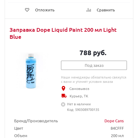
Отложить
Сравнить
Заправка Dope Liquid Paint 200 мл Light
Blue
788 руб.
Под заказ
Наши менеджеры обязательно свяжутся
с вами и уточнят условия заказа
Самовывоз
Курьер, ТК
Нет в наличии
Код: 5903089700135
Бренд/Производитель
Dope Cans
Цвет
84CFFF
Объем
200 мл