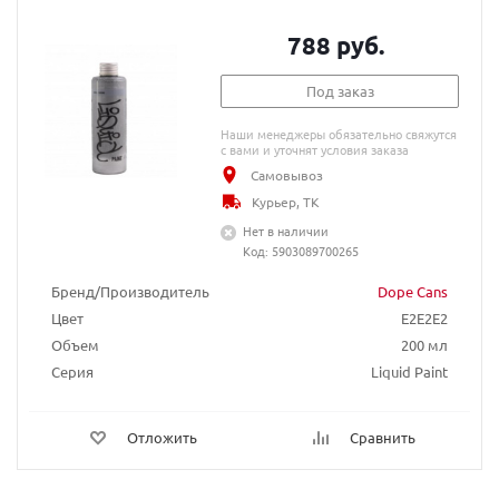
788 руб.
Под заказ
Наши менеджеры обязательно свяжутся
с вами и уточнят условия заказа
Самовывоз
Курьер, ТК
Нет в наличии
Код: 5903089700265
Бренд/Производитель
Dope Cans
Цвет
E2E2E2
Объем
200 мл
Серия
Liquid Paint
Отложить
Сравнить