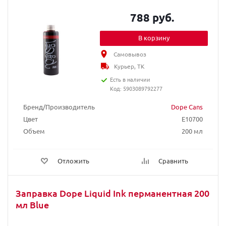
788 руб.
В корзину
Самовывоз
Курьер, ТК
Есть в наличии
Код: 5903089792277
Бренд/Производитель
Dope Cans
Цвет
E10700
Объем
200 мл
Отложить
Сравнить
Заправка Dope Liquid Ink перманентная 200
мл Blue