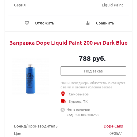
Серия
Liquid Paint
Отложить
Сравнить
Заправка Dope Liquid Paint 200 мл Dark Blue
788 руб.
Под заказ
Наши менеджеры обязательно свяжутся
с вами и уточнят условия заказа
Самовывоз
Курьер, ТК
Нет в наличии
Код: 5903089700258
Бренд/Производитель
Dope Cans
Цвет
0F05A1