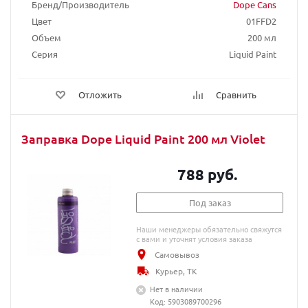
Бренд/Производитель
Dope Cans
Цвет
01FFD2
Объем
200 мл
Серия
Liquid Paint
Отложить
Сравнить
Заправка Dope Liquid Paint 200 мл Violet
788 руб.
Под заказ
Наши менеджеры обязательно свяжутся
с вами и уточнят условия заказа
Самовывоз
Курьер, ТК
Нет в наличии
Код: 5903089700296