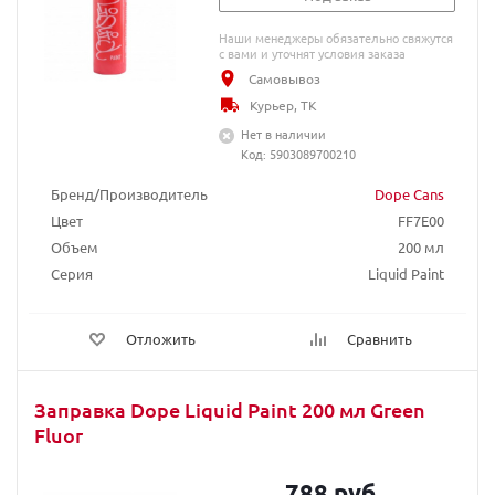
Наши менеджеры обязательно свяжутся
с вами и уточнят условия заказа
Самовывоз
Курьер, ТК
Нет в наличии
Код: 5903089700210
Бренд/Производитель
Dope Cans
Цвет
FF7E00
Объем
200 мл
Серия
Liquid Paint
Отложить
Сравнить
Заправка Dope Liquid Paint 200 мл Green
Fluor
788 руб.