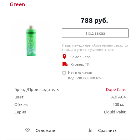
Green
788 руб.
Под заказ
Наши менеджеры обязательно свяжутся
с вами и уточнят условия заказа
Самовывоз
Курьер, ТК
Нет в наличии
Код: 5903089700326
Бренд/Производитель
Dope Cans
Цвет
A3FAC4
Объем
200 мл
Серия
Liquid Paint
Отложить
Сравнить