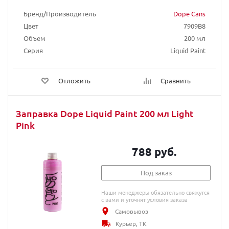
Бренд/Производитель
Dope Cans
Цвет
7909B8
Объем
200 мл
Серия
Liquid Paint
Отложить
Сравнить
Заправка Dope Liquid Paint 200 мл Light
Pink
788 руб.
Под заказ
Наши менеджеры обязательно свяжутся
с вами и уточнят условия заказа
Самовывоз
Курьер, ТК