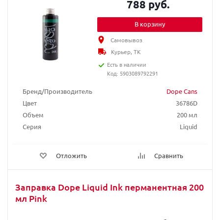
788 руб.
В корзину
Самовывоз
Курьер, ТК
Есть в наличии
Код: 5903089792291
Бренд/Производитель
Dope Cans
Цвет
36786D
Объем
200 мл
Серия
Liquid
Отложить
Сравнить
Заправка Dope Liquid Ink перманентная 200
мл Pink