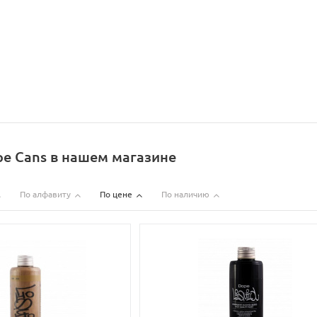
e Cans в нашем магазине
По алфавиту
По цене
По наличию