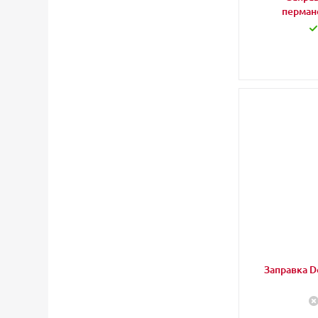
перман
Заправка Do