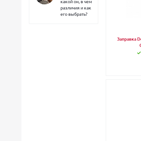
какой он, в чем
различия и как
его выбрать?
Заправка Do