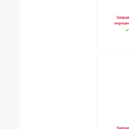
Заправ
перман
Заправ