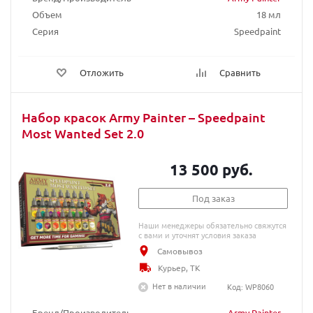
Объем
18 мл
Серия
Speedpaint
Отложить
Сравнить
Набор красок Army Painter – Speedpaint
Most Wanted Set 2.0
13 500 руб.
Под заказ
Наши менеджеры обязательно свяжутся
с вами и уточнят условия заказа
Самовывоз
Курьер, ТК
Нет в наличии
Код: WP8060
Бренд/Производитель
Army Painter