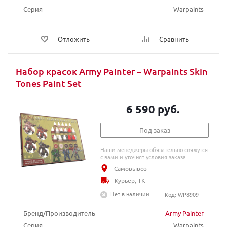
Серия
Warpaints
Отложить
Сравнить
Набор красок Army Painter – Warpaints Skin
Tones Paint Set
6 590 руб.
Под заказ
Наши менеджеры обязательно свяжутся
с вами и уточнят условия заказа
Самовывоз
Курьер, ТК
Нет в наличии
Код: WP8909
Бренд/Производитель
Army Painter
Серия
Warpaints