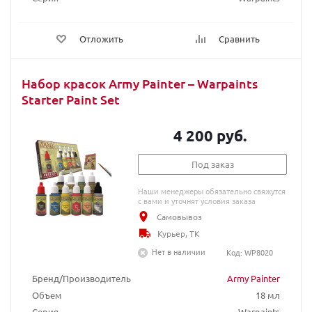
Отложить
Сравнить
Набор красок Army Painter – Warpaints
Starter Paint Set
4 200 руб.
Под заказ
Наши менеджеры обязательно свяжутся
с вами и уточнят условия заказа
Самовывоз
Курьер, ТК
Нет в наличии
Код: WP8020
Бренд/Производитель
Army Painter
Объем
18 мл
Серия
Warpaints