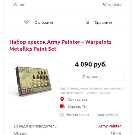
Серия
Warpaints
Отложить
Сравнить
Набор красок Army Painter – Warpaints
Metallics Paint Set
4 090 руб.
Под заказ
Наши менеджеры обязательно свяжутся
с вами и уточнят условия заказа
Самовывоз
Курьер, ТК
Нет в наличии
Код: WP8043
Бренд/Производитель
Army Painter
Объем
18 мл