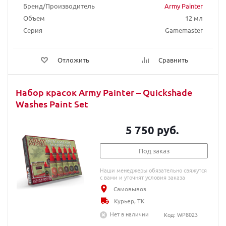
Бренд/Производитель
Army Painter
Объем
12 мл
Серия
Gamemaster
Отложить
Сравнить
Набор красок Army Painter – Quickshade
Washes Paint Set
5 750 руб.
Под заказ
Наши менеджеры обязательно свяжутся
с вами и уточнят условия заказа
Самовывоз
Курьер, ТК
Нет в наличии
Код: WP8023