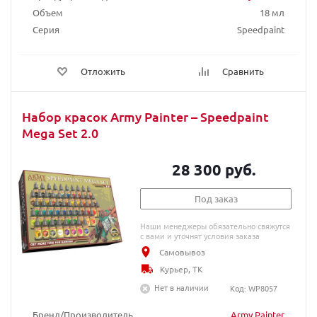
Объем
18 мл
Серия
Speedpaint
Отложить
Сравнить
Набор красок Army Painter – Speedpaint
Mega Set 2.0
28 300 руб.
Под заказ
Наши менеджеры обязательно свяжутся
с вами и уточнят условия заказа
Самовывоз
Курьер, ТК
Нет в наличии
Код: WP8057
Бренд/Производитель
Army Painter