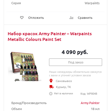
Серия
Warpaints
Отложить
Сравнить
Набор красок Army Painter – Warpaints
Metallic Colours Paint Set
4 090 руб.
Под заказ
Наши менеджеры обязательно свяжутся
с вами и уточнят условия заказа
Самовывоз
Курьер, ТК
Нет в наличии
Код: WP8048
Бренд/Производитель
Army Painter
Объем
18 мл