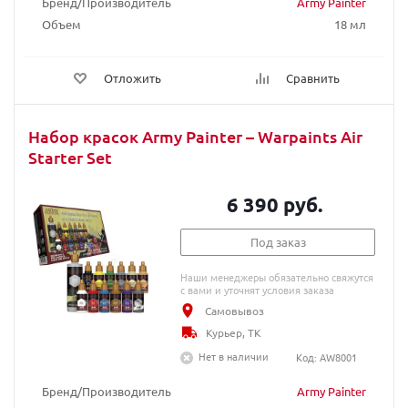
Бренд/Производитель
Army Painter
Объем
18 мл
Отложить
Сравнить
Набор красок Army Painter – Warpaints Air
Starter Set
6 390 руб.
Под заказ
Наши менеджеры обязательно свяжутся
с вами и уточнят условия заказа
Самовывоз
Курьер, ТК
Нет в наличии
Код: AW8001
Бренд/Производитель
Army Painter