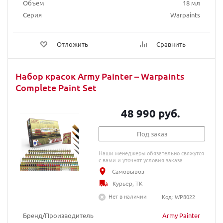
Объем
18 мл
Серия
Warpaints
Отложить
Сравнить
Набор красок Army Painter – Warpaints
Complete Paint Set
48 990 руб.
Под заказ
Наши менеджеры обязательно свяжутся
с вами и уточнят условия заказа
Самовывоз
Курьер, ТК
Нет в наличии
Код: WP8022
Бренд/Производитель
Army Painter