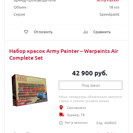
Объем
18 мл
Серия
Speedpaint
Отложить
Сравнить
Набор красок Army Painter – Warpaints Air
Complete Set
42 900 руб.
Под заказ
Наши менеджеры обязательно свяжутся
с вами и уточнят условия заказа
Самовывоз
Курьер, ТК
Нет в наличии
Код: AW8003