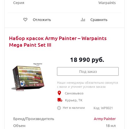
Серия
Warpaints
Отложить
Сравнить
Набор красок Army Painter – Warpaints
Mega Paint Set III
18 990 руб.
Под заказ
Наши менеджеры обязательно свяжутся
с вами и уточнят условия заказа
Самовывоз
Курьер, ТК
Нет в наличии
Код: WP8021
Бренд/Производитель
Army Painter
Объем
18 мл