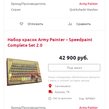
Бренд/Производитель
Army Painter
Серия
Quickshade Washes
Отложить
Сравнить
Набор красок Army Painter – Speedpaint
Complete Set 2.0
42 900 руб.
Под заказ
Наши менеджеры обязательно свяжутся
с вами и уточнят условия заказа
Самовывоз
Курьер, ТК
Нет в наличии
Код: WP8061
Бренд/Производитель
Army Painter